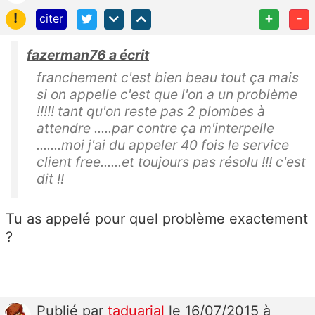
!
+
-
citer
fazerman76 a écrit
franchement c'est bien beau tout ça mais
si on appelle c'est que l'on a un problème
!!!!! tant qu'on reste pas 2 plombes à
attendre .....par contre ça m'interpelle
.......moi j'ai du appeler 40 fois le service
client free......et toujours pas résolu !!! c'est
dit !!
Tu as appelé pour quel problème exactement
?
Publié
par
taduarial
le 16/07/2015 à