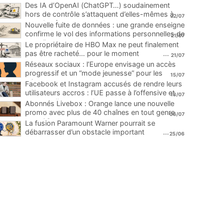
Des IA d’OpenAI (ChatGPT…) soudainement
hors de contrôle s’attaquent d’elles-mêmes à
22/07
une plateforme
...
Nouvelle fuite de données : une grande enseigne
confirme le vol des informations personnelles de
21/07
ses clients
...
Le propriétaire de HBO Max ne peut finalement
pas être racheté… pour le moment
...
21/07
Réseaux sociaux : l’Europe envisage un accès
progressif et un “mode jeunesse” pour les
15/07
mineurs
...
Facebook et Instagram accusés de rendre leurs
utilisateurs accros : l’UE passe à l’offensive et
13/07
menace d’une amende record
...
Abonnés Livebox : Orange lance une nouvelle
promo avec plus de 40 chaînes en tout genre
06/07
pour 1€
...
La fusion Paramount Warner pourrait se
débarrasser d’un obstacle important
...
25/06