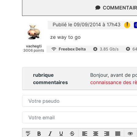
COMMENTAIRE
!
Publié le 09/09/2014 à 17h43
ze way to go
vachegti
Freebox Delta
3.85 Gb/s
64
3006 points
rubrique
Bonjour, avant de po
commentaires
connaissance des rè