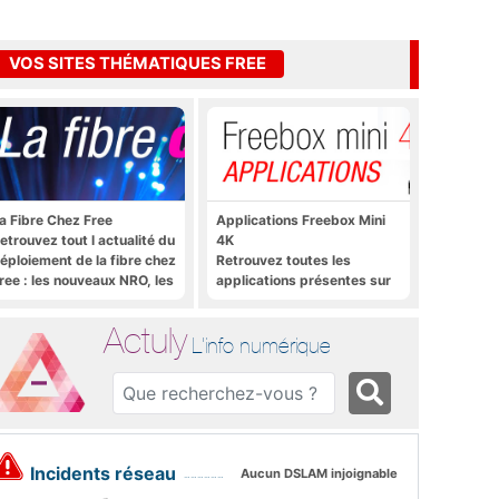
VOS SITES THÉMATIQUES FREE
a Fibre Chez Free
Applications Freebox Mini
etrouvez tout l actualité du
4K
éploiement de la fibre chez
Retrouvez toutes les
ree : les nouveaux NRO, les
applications présentes sur
utoriels, les astuces, etc.
Freebox Mini 4K en un clic
Actuly
L'info numérique
Incidents réseau
Aucun DSLAM injoignable