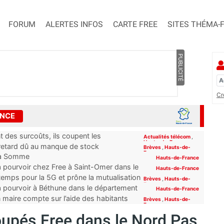
FORUM
ALERTES INFOS
CARTE FREE
SITES THÉMA-
PUBLICITÉ
Cr
ANCE
 des surcoûts, ils coupent les
Actualités télécom
,
Hauts-de-France
 retard dû au manque de stock
Brèves
,
Hauts-de-
France
e la Somme
Hauts-de-France
à pourvoir chez Free à Saint-Omer dans le
Hauts-de-France
emps pour la 5G et prône la mutualisation
Brèves
,
Hauts-de-
France
à pourvoir à Béthune dans le département
Hauts-de-France
n maire compte sur l’aide des habitants
Brèves
,
Hauts-de-
France
upés Free dans le Nord Pas