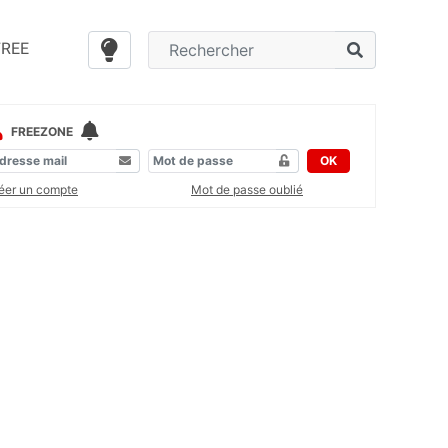
FREE
FREEZONE
OK
éer un compte
Mot de passe oublié