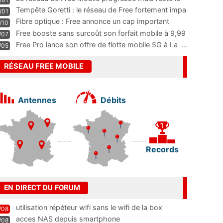
m
...
Tempête Goretti : le réseau de Free fortement impa
/01
...
Fibre optique : Free annonce un cap important
/10
pass
...
Free booste sans surcoût son forfait mobile à 9,99
/07
...
Free Pro lance son offre de flotte mobile 5G à La
...
/05
RÉSEAU FREE MOBILE
Antennes
Débits
Records
EN DIRECT DU FORUM
utilisation répéteur wifi sans le wifi de la box
/08
acces NAS depuis smartphone
/08