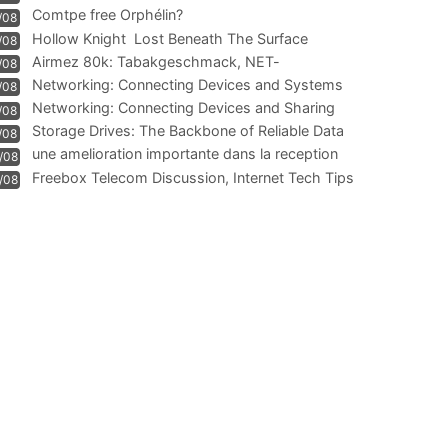
Comtpe free Orphélin?
/08
Hollow Knight  Lost Beneath The Surface
/08
Airmez 80k: Tabakgeschmack, NET-
/08
Technologie und Leistung im
Networking: Connecting Devices and Systems
/08
Networking: Connecting Devices and Sharing
/08
Information
Storage Drives: The Backbone of Reliable Data
/08
Management
une amelioration importante dans la reception
/08
WIFI
Freebox Telecom Discussion, Internet Tech Tips
/08
Communi