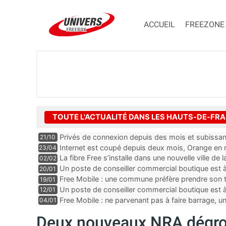
ACCUEIL
FREEZONE
TOUTE L'ACTUALITÉ DANS LES HAUTS-DE-FR
Privés de connexion depuis des mois et subissant
21/10
prélèvements d’Orange
Internet est coupé depuis deux mois, Orange en
23/04
La fibre Free s’installe dans une nouvelle ville d
02/02
Un poste de conseiller commercial boutique est 
20/01
département du Pas-de-Calais
Free Mobile : une commune préfère prendre son t
19/01
Un poste de conseiller commercial boutique est 
12/01
du Pas-de-Calais
Free Mobile : ne parvenant pas à faire barrage, u
04/01
Deux nouveaux NRA dégro