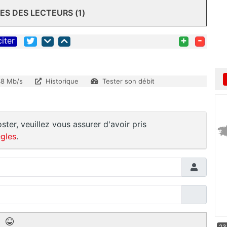
S DES LECTEURS (1)
+
-
citer
8 Mb/s
Historique
Tester son débit
ster, veuillez vous assurer d'avoir pris
gles
.
23