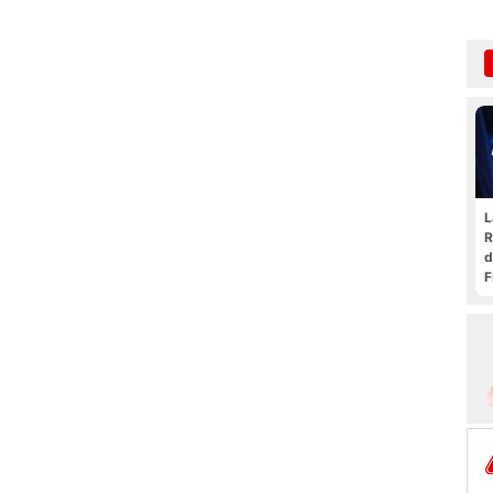
L
R
d
F
t