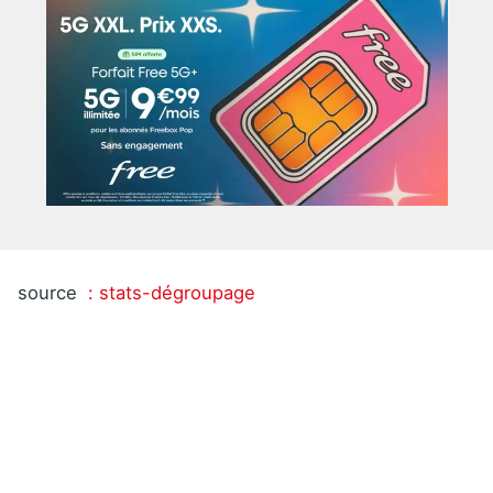
source
: stats-dégroupage