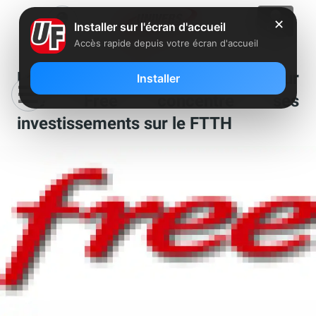
✕
Installer sur l'écran d'accueil
Accès rapide depuis votre écran d'accueil
Les grands scénarios de Bercy pour
Installer
que Free concentre ses
investissements sur le FTTH