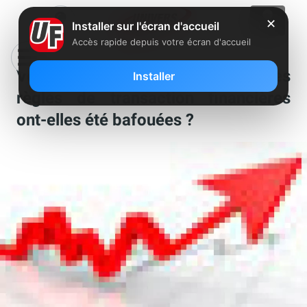
✕
Installer sur l'écran d'accueil
Accès rapide depuis votre écran d'accueil
Vente de SFR à Numericable : les
Installer
règles de transaction financières
ont-elles été bafouées ?