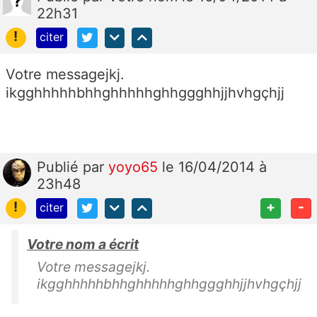
22h31
!
citer
Votre messagejkj.
ikgghhhhhbhhghhhhhghhggghhjjhvhgçhjj
Publié
par
yoyo65
le 16/04/2014 à
23h48
!
+
-
citer
Votre nom a écrit
Votre messagejkj.
ikgghhhhhbhhghhhhhghhggghhjjhvhgçhjj