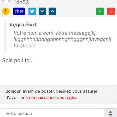
14h53
!
+
-
citer
lopy a écrit
Votre nom a écrit Votre messagejkj.
ikgghhhhhbhhghhhhhghhggghhjjhvhgçhjj
ta gueule
Sois poli toi.
Bonjour, avant de poster, veuillez vous assurer
d'avoir pris
connaissance des règles
.