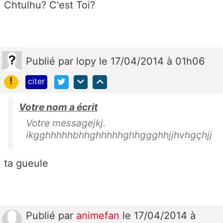
Chtulhu? C'est Toi?
Publié
par
lopy
le 17/04/2014 à 01h06
!
citer
Votre nom a écrit
Votre messagejkj.
ikgghhhhhbhhghhhhhghhggghhjjhvhgçhjj
ta gueule
Publié
par
animefan
le 17/04/2014 à