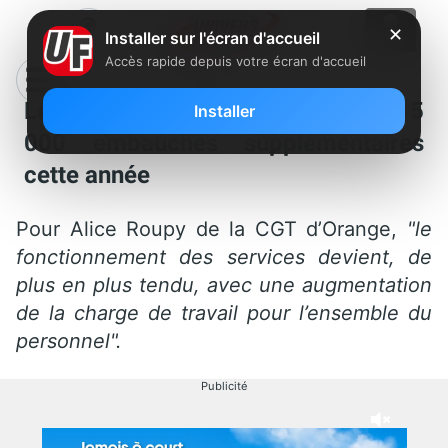
✕
Installer sur l'écran d'accueil
Accès rapide depuis votre écran d'accueil
Les syndicats d’Orange réclament 5
Installer
000 embauches supplémentaires
cette année
Pour Alice Roupy de la CGT d’Orange,
"le
fonctionnement des services devient, de
plus en plus tendu, avec une augmentation
de la charge de travail pour l’ensemble du
personnel".
Publicité