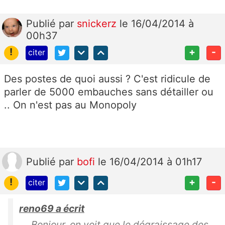
Publié
par
snickerz
le 16/04/2014 à
00h37
!
+
-
citer
Des postes de quoi aussi ? C'est ridicule de
parler de 5000 embauches sans détailler ou
.. On n'est pas au Monopoly
Publié
par
bofi
le 16/04/2014 à 01h17
!
+
-
citer
reno69 a écrit
Bonjour, on voit que le dégraissage des