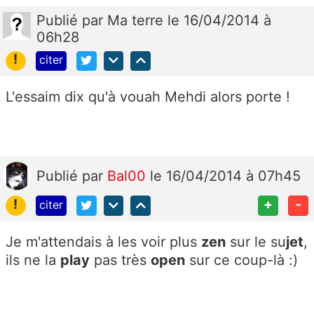
Publié
par
Ma terre
le 16/04/2014 à
06h28
!
citer
L'essaim dix qu'à vouah Mehdi alors porte !
Publié
par
Bal00
le 16/04/2014 à 07h45
!
+
-
citer
Je m'attendais à les voir plus
zen
sur le su
jet
,
ils ne la
play
pas très
open
sur ce coup-là :)