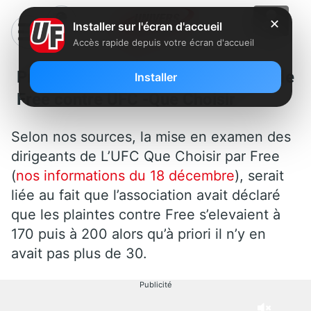
✕
Installer sur l'écran d'accueil
Accès rapide depuis votre écran d'accueil
Précisions à propos de la plainte de
Installer
Free contre UFC -Que Choisir
Selon nos sources, la mise en examen des
dirigeants de L’UFC Que Choisir par Free
(
nos informations du 18 décembre
), serait
liée au fait que l’association avait déclaré
que les plaintes contre Free s’elevaient à
170 puis à 200 alors qu’à priori il n’y en
avait pas plus de 30.
Publicité