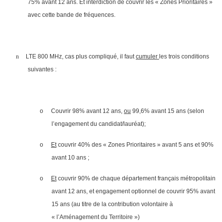
75% avant 12 ans. Et interdiction de couvrir les « Zones Prioritaires »
avec cette bande de fréquences.
n
LTE 800 MHz, cas plus compliqué, il faut
cumuler
les trois conditions
suivantes :
Couvrir 98% avant 12 ans,
ou
99,6% avant 15 ans (selon
o
l’engagement du candidat/lauréat);
Et
couvrir 40% des « Zones Prioritaires » avant 5 ans et 90%
o
avant 10 ans ;
Et
couvrir 90% de chaque département français métropolitain
o
avant 12 ans, et engagement optionnel de couvrir 95% avant
15 ans (au titre de la contribution volontaire à
« l’Aménagement du Territoire »)