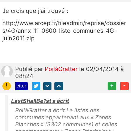
Je crois que j'ai trouvé :
http://www.arcep.fr/fileadmin/reprise/dossier
s/4G/annx-11-0600-liste-communes-4G-
juin2011.zip
Publié
par
PoilàGratter
le 02/04/2014 à
08h24
!
+
-
citer
LastShallBe1st a écrit
PoilàGratter a écrit La listes des
communes appartenant aux « Zones
Blanches » (3302 communes) et celles