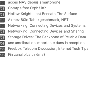
acces NAS depuis smartphone
/08
Comtpe free Orphélin?
/08
Hollow Knight  Lost Beneath The Surface
/08
Airmez 80k: Tabakgeschmack, NET-
/08
Technologie und Leistung im
Networking: Connecting Devices and Systems
/08
Networking: Connecting Devices and Sharing
/08
Information
Storage Drives: The Backbone of Reliable Data
/08
Management
une amelioration importante dans la reception
/08
WIFI
Freebox Telecom Discussion, Internet Tech Tips
/08
Communi
Fin canal plus cinéma?
/08