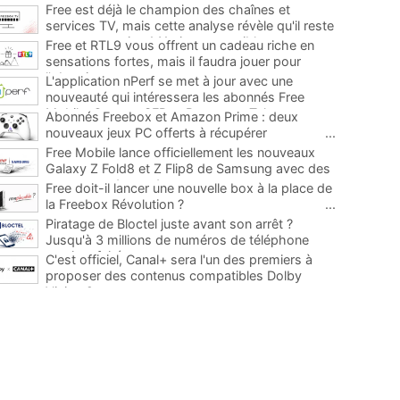
Free est déjà le champion des chaînes et
services TV, mais cette analyse révèle qu'il reste
encore au moins 141 ajouts possibles
...
Free et RTL9 vous offrent un cadeau riche en
sensations fortes, mais il faudra jouer pour
l'obtenir
...
L'application nPerf se met à jour avec une
nouveauté qui intéressera les abonnés Free
Mobile, Orange, SFR et Bouygues Telecom
...
Abonnés Freebox et Amazon Prime : deux
nouveaux jeux PC offerts à récupérer
...
Free Mobile lance officiellement les nouveaux
Galaxy Z Fold8 et Z Flip8 de Samsung avec des
promos et des cadeaux
...
Free doit-il lancer une nouvelle box à la place de
la Freebox Révolution ?
...
Piratage de Bloctel juste avant son arrêt ?
Jusqu'à 3 millions de numéros de téléphone
auraient fuité
...
C'est officiel, Canal+ sera l'un des premiers à
proposer des contenus compatibles Dolby
Vision 2
...