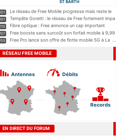
ST BARTH
Le réseau de Free Mobile progresse mais reste le
/01
m
...
Tempête Goretti : le réseau de Free fortement impa
/01
...
Fibre optique : Free annonce un cap important
/10
pass
...
Free booste sans surcoût son forfait mobile à 9,99
/07
...
Free Pro lance son offre de flotte mobile 5G à La
...
/05
RÉSEAU FREE MOBILE
Antennes
Débits
Records
EN DIRECT DU FORUM