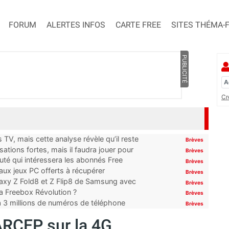
FORUM
ALERTES INFOS
CARTE FREE
SITES THÉMA-
PUBLICITÉ
Cr
TV, mais cette analyse révèle qu’il reste
Brèves
ations fortes, mais il faudra jouer pour
Brèves
uté qui intéressera les abonnés Free
Brèves
x jeux PC offerts à récupérer
Brèves
laxy Z Fold8 et Z Flip8 de Samsung avec
Brèves
 la Freebox Révolution ?
Brèves
’à 3 millions de numéros de téléphone
Brèves
’ARCEP sur la 4G