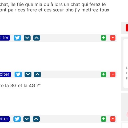
hat, île fée que mia ou à lors un chat qui ferez le
nt pair ces frere et ces sœur oho j'y mettrez toux
+
-
citer
L
+
-
L
citer
F
e la 3G et la 4G ?"
+
-
citer