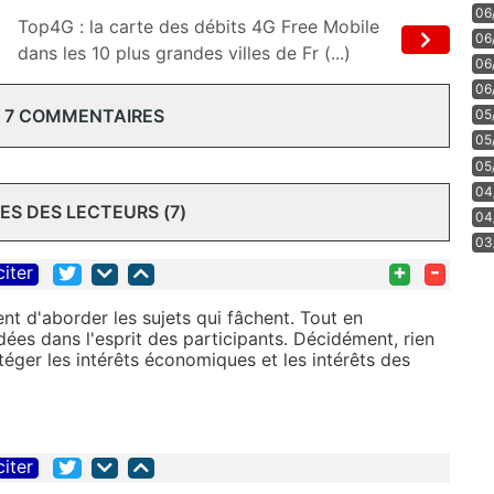
06
Top4G : la carte des débits 4G Free Mobile
06
dans les 10 plus grandes villes de Fr (...)
06
06
 7 COMMENTAIRES
05
05
05
04
S DES LECTEURS (7)
04
03
+
-
citer
t d'aborder les sujets qui fâchent. Tout en
dées dans l'esprit des participants. Décidément, rien
éger les intérêts économiques et les intérêts des
citer