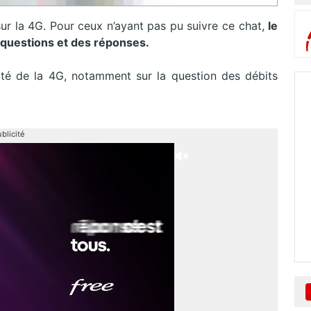
ur
la
4
G
.
Pour ceux n’ayant pas pu suivre ce chat,
le
 questions et des réponses.
lité de
la
4
G
, notamment sur la question des débits
blicité