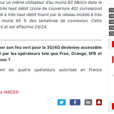
ur un même utilisateur d’au moins 60 Mbit/s dans le
très haut débit
(zone de couverture 4G)
correspond
23
ile à très haut débit fourni par le réseau mobile à très
09
au moins 95 % des tentatives de connexion.
Cette
09
ts et est effective 24/24.
29
23
er son feu vert pour la
3G/4G
devienne accessible
é par les opérateurs tels que Free, Orange, SFR et
jour ?
nt les quatre opérateurs autorisés en France
e l’
ARCEP
.