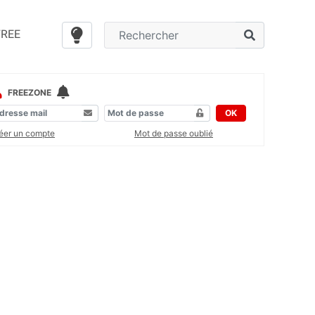
FREE
FREEZONE
OK
éer un compte
Mot de passe oublié