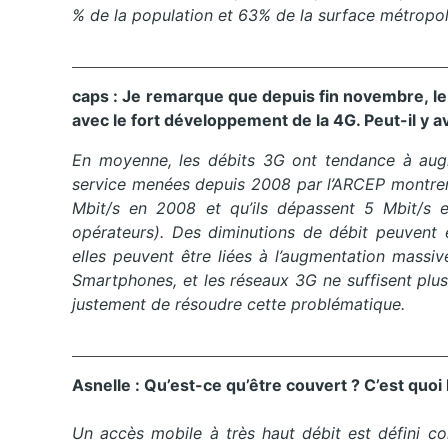
% de la population et 63% de la surface métropol
caps
:
Je
remarque que depuis fin novembre, le 
avec le fort développement de
la
4
G
.
Peut-il y av
En moyenne, les débits 3G ont tendance à
au
service menées depuis 2008 par l’
ARCEP
montren
Mbit/s en 2008 et qu’ils dépassent 5 Mbit/s
opérateurs)
.
Des diminutions de débit peuvent ê
elles peuvent être liées à l’augmentation massiv
Smartphones, et les réseaux 3G ne suffisent plus 
justement de résoudre cette problématique.
Asnelle
:
Qu
’est-ce qu’être couvert ?
C’est quoi l
Un accès mobile à très haut débit est défini 