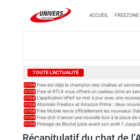
ACCUEIL
FREEZONE
TOUTE L'ACTUALITÉ
Free est déjà le champion des chaînes et services 
07/08
encore au moin...
Free et RTL9 vous offrent un cadeau riche en sens
07/08
l’obtenir
L’application nPerf se met à jour avec une nouvea
07/08
Mobile, Orange, SFR ...
Abonnés Freebox et Amazon Prime : deux nouveau
07/08
Free Mobile lance officiellement les nouveaux Ga
07/08
des promos et des cadeaux
Free doit-il lancer une nouvelle box à la place de
07/08
Piratage de Bloctel juste avant son arrêt ? Jusqu
07/08
auraient fuité
Récapitulatif du chat de l