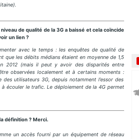
itaine)
.
niveau de qualité de
la
3
G
a baissé et cela coïncide
oir un lien ?
gm
enter avec le temps :
les enquêtes de qualité de
t que les débits médians étaient en moyenne de 1,5
 en 2012
(mais il peut y avoir des disparités entre
tre observées localement et à certains moments :
e des utilisateurs 3G, depuis notamment l’essor des
à écouler le trafic.
Le déploiement de
la
4
G
permet
a définition ?
Merci.
comme un accès fourni par un équipement de réseau