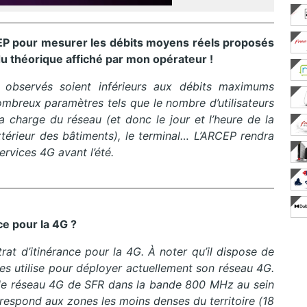
EP pour mesurer les débits moyens réels proposés
 du théorique affiché par mon opérateur !
s observés soient inférieurs aux débits maximums
mbreux paramètres tels que le nombre d’utilisateurs
, la charge du réseau
(et donc le jour et l’heure de la
extérieur des bâtiments)
, le terminal…
L’
ARCEP
rendra
ervices 4G avant l’été.
nce pour
la
4
G
?
trat d’itinérance pour
la
4
G
.
À noter qu’il dispose de
es utilise pour déployer actuellement son réseau 4G.
 sur le réseau 4G de SFR dans la bande 800 MHz au sein
orrespond aux zones les moins denses du territoire
(18