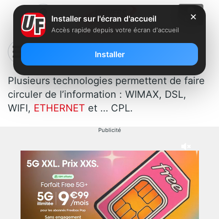
✕
Installer sur l'écran d'accueil
Accès rapide depuis votre écran d'accueil
CPL : Free se met au courant
Installer
Plusieurs technologies permettent de faire
circuler de l’information : WIMAX, DSL,
WIFI,
ETHERNET
et … CPL.
Publicité