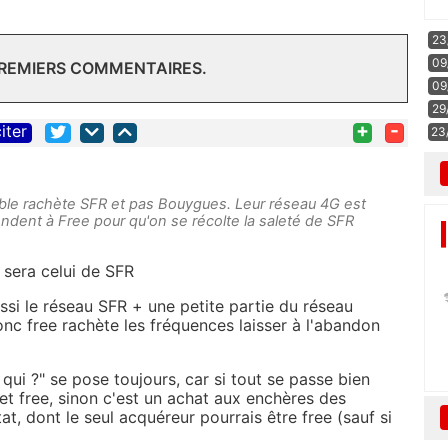
23
09
PREMIERS COMMENTAIRES.
09
29
+
-
iter
23
able rachète SFR et pas Bouygues. Leur réseau 4G est
vendent à Free pour qu'on se récolte la saleté de SFR
 sera celui de SFR
si le réseau SFR + une petite partie du réseau
nc free rachète les fréquences laisser à l'abandon
 qui ?" se pose toujours, car si tout se passe bien
et free, sinon c'est un achat aux enchères des
at, dont le seul acquéreur pourrais être free (sauf si