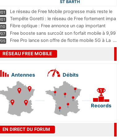
ST BARTH
Le réseau de Free Mobile progresse mais reste le
/01
m
...
Tempête Goretti : le réseau de Free fortement impa
/01
...
Fibre optique : Free annonce un cap important
/10
pass
...
Free booste sans surcoût son forfait mobile à 9,99
/07
...
Free Pro lance son offre de flotte mobile 5G à La
...
/05
RÉSEAU FREE MOBILE
Antennes
Débits
Records
EN DIRECT DU FORUM