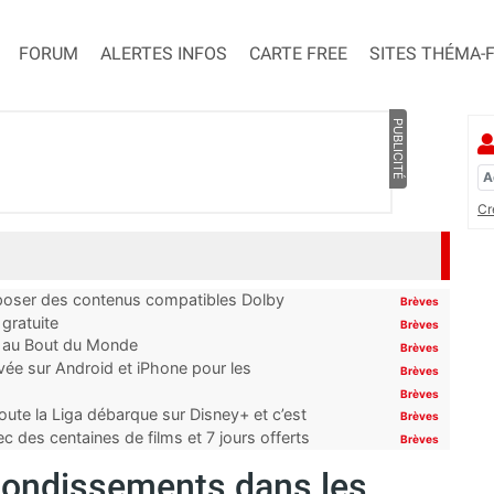
FORUM
ALERTES INFOS
CARTE FREE
SITES THÉMA-
PUBLICITÉ
Cr
proposer des contenus compatibles Dolby
Brèves
gratuite
Brèves
t au Bout du Monde
Brèves
ivée sur Android et iPhone pour les
Brèves
Brèves
oute la Liga débarque sur Disney+ et c’est
Brèves
 des centaines de films et 7 jours offerts
Brèves
rebondissements dans les