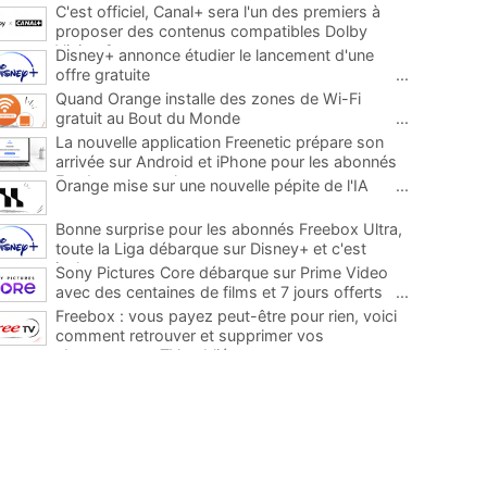
C'est officiel, Canal+ sera l'un des premiers à
proposer des contenus compatibles Dolby
Vision 2
...
Disney+ annonce étudier le lancement d'une
offre gratuite
...
Quand Orange installe des zones de Wi-Fi
gratuit au Bout du Monde
...
La nouvelle application Freenetic prépare son
arrivée sur Android et iPhone pour les abonnés
Freebox, testez la
...
Orange mise sur une nouvelle pépite de l'IA
...
Bonne surprise pour les abonnés Freebox Ultra,
toute la Liga débarque sur Disney+ et c'est
inclus
...
Sony Pictures Core débarque sur Prime Video
avec des centaines de films et 7 jours offerts
...
Freebox : vous payez peut-être pour rien, voici
comment retrouver et supprimer vos
abonnements TV oubliés
...