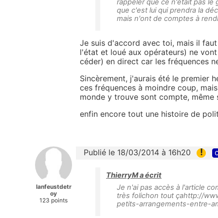
rappeler que ce n'était pas le
que c'est lui qui prendra la dé
mais n'ont de comptes à rendr
Je suis d'accord avec toi, mais il fa
l'état et loué aux opérateurs) ne von
céder) en direct car les fréquences n
Sincèrement, j'aurais été le premier 
ces fréquences à moindre coup, mais il
monde y trouve sont compte, même si
enfin encore tout une histoire de poli
!
Publié le 18/03/2014 à 16h20
c
ThierryM a écrit
lanfeustdetr
Je n'ai pas accès à l'article c
oy
très folichon tout çahttp://ww
123 points
petits-arrangements-entre-a