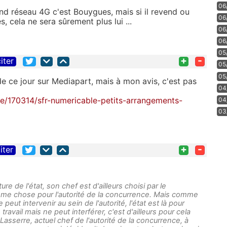
06
nd réseau 4G c'est Bouygues, mais si il revend ou
06
 cela ne sera sûrement plus lui ...
06
06
05
+
-
iter
05
05
de ce jour sur Mediapart, mais à mon avis, c'est pas
04
ce/170314/sfr-numericable-petits-arrangements-
04
03
+
-
iter
re de l'état, son chef est d'ailleurs choisi par le
e chose pour l'autorité de la concurrence. Mais comme
peut intervenir au sein de l'autorité, l'état est là pour
 travail mais ne peut interférer, c'est d'ailleurs pour cela
 Lasserre, actuel chef de l'autorité de la concurrence, à