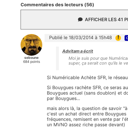
Commentaires des lecteurs (56)
AFFICHER LES 41 
!
Publié le 18/03/2014 à 15h48
c
Advitam a écrit
seboune
Moi je suis pour que Numéric
684 points
super, ça serait con qu'ils le 
Si Numéricable Achète SFR, le réseau
Si Bouygues rachète SFR, ce seras aus
Bouygues actuel (sans doublon) et do
par Bouygues...
mais alors là, la question de savoir "à
c'est un achat direct entre Bouygues 
fréquences, remisent en vente par l'ét
un MVNO assez riche passe devant)