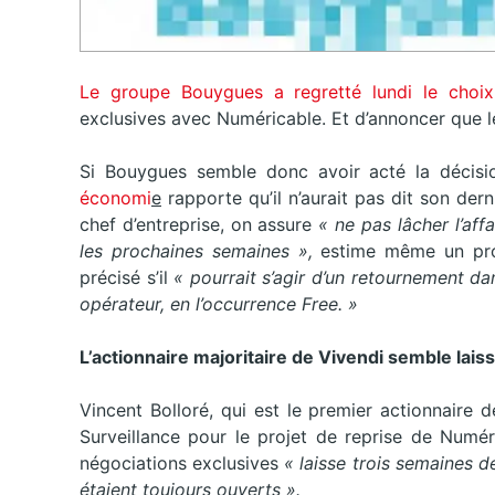
Le groupe Bouygues a regretté lundi le choi
exclusives avec Numéricable. Et d’annoncer que le 
Si Bouygues semble donc avoir acté la décisi
économi
e
rapporte qu’il n’aurait pas dit son der
chef d’entreprise, on assure
« ne pas lâcher l’aff
les prochaines semaines »,
estime même un pro
précisé s’il
« pourrait s’agir d’un retournement d
opérateur, en l’occurrence Free. »
L’actionnaire majoritaire de Vivendi semble lais
Vincent Bolloré, qui est le premier actionnaire
Surveillance pour le projet de reprise de Numér
négociations exclusives
« laisse trois semaines d
étaient toujours ouverts ».