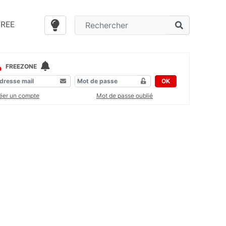
FREE
FREEZONE
OK
éer un compte
Mot de passe oublié