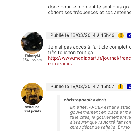
donc pour le moment le seul plus gra
cèdent ses fréquences et ses antennes,
!
Publié le 18/03/2014 à 15h49
c
Je n'ai pas accès à l'article complet 
très folichon tout ça
ThierryM
http://www.mediapart.fr/journal/fran
1541 points
entre-amis
!
Publié le 18/03/2014 à 15h57
c
christophedlr a écrit
seboune
En effet l'ARCEP est une structu
684 points
gouvernement en place et mêm
tu le cites, le gouvernement ne 
s'assurer que l'autorité fait son
qu'au début de l'affaire, Bruno