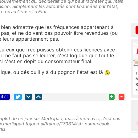
 gouvernement qui déciderait de qui peut racheter qui, mais
cision. Simplement les autorités sont financées par l'état,
e qu'au Conseil d'Etat.
ut bien admettre que les fréquences appartenant à
t pas, et ne doivent pas pouvoir être revendues (ou
e leurs appartiennent pas.
heureux que free puisses obtenir ces licences avec
 ne faut pas se leurrer, c'est logique que tout le
 c'est en dépit du consommateur final.
tique, ou dés qu'il y à du pognon l'état est là
T
M
R
s
+
-
l
iter
p
b
omplet de ce jour sur Mediapart, mais à mon avis, c'est pas
w.mediapart.fr/journal/france/170314/sfr-numericable-
mis