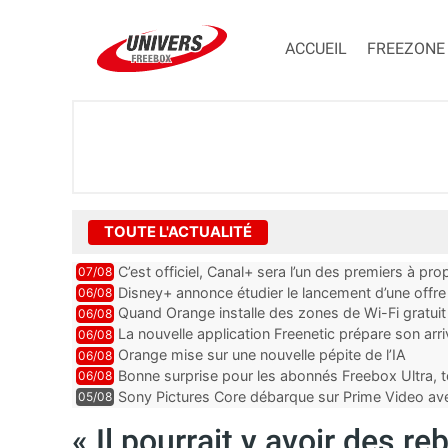
ACCUEIL
FREEZONE
TOUTE L'ACTUALITÉ
C’est officiel, Canal+ sera l’un des premiers à 
07/08
Vision 2
Disney+ annonce étudier le lancement d’une offre 
06/08
Quand Orange installe des zones de Wi-Fi gratui
06/08
La nouvelle application Freenetic prépare son arr
06/08
abonnés Freebox, testez la
Orange mise sur une nouvelle pépite de l’IA
06/08
Bonne surprise pour les abonnés Freebox Ultra, t
06/08
inclus
Sony Pictures Core débarque sur Prime Video avec
05/08
« Il pourrait y avoir des 