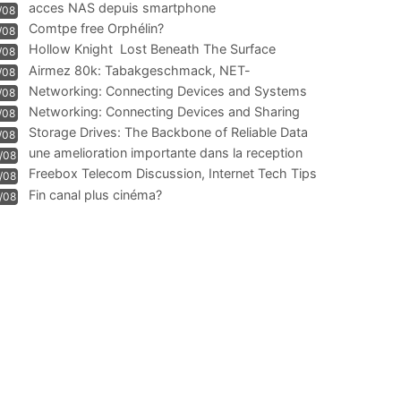
acces NAS depuis smartphone
/08
Comtpe free Orphélin?
/08
Hollow Knight  Lost Beneath The Surface
/08
Airmez 80k: Tabakgeschmack, NET-
/08
Technologie und Leistung im
Networking: Connecting Devices and Systems
/08
Networking: Connecting Devices and Sharing
/08
Information
Storage Drives: The Backbone of Reliable Data
/08
Management
une amelioration importante dans la reception
/08
WIFI
Freebox Telecom Discussion, Internet Tech Tips
/08
Communi
Fin canal plus cinéma?
/08