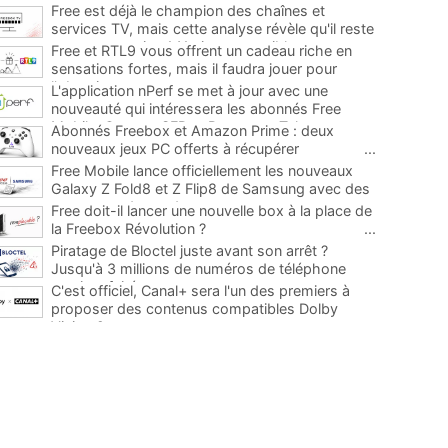
Free est déjà le champion des chaînes et
services TV, mais cette analyse révèle qu'il reste
encore au moins 141 ajouts possibles
...
Free et RTL9 vous offrent un cadeau riche en
sensations fortes, mais il faudra jouer pour
l'obtenir
...
L'application nPerf se met à jour avec une
nouveauté qui intéressera les abonnés Free
Mobile, Orange, SFR et Bouygues Telecom
...
Abonnés Freebox et Amazon Prime : deux
nouveaux jeux PC offerts à récupérer
...
Free Mobile lance officiellement les nouveaux
Galaxy Z Fold8 et Z Flip8 de Samsung avec des
promos et des cadeaux
...
Free doit-il lancer une nouvelle box à la place de
la Freebox Révolution ?
...
Piratage de Bloctel juste avant son arrêt ?
Jusqu'à 3 millions de numéros de téléphone
auraient fuité
...
C'est officiel, Canal+ sera l'un des premiers à
proposer des contenus compatibles Dolby
Vision 2
...