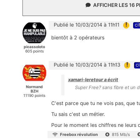
AFFICHER LES 16 
!
Publié le 10/03/2014 à 11h11
ci
bientôt à 2 opérateurs
picassoloto
605 points
!
Publié le 10/03/2014 à 11h13
ci
xamari-leretour a écrit
Normand
Super Free? sans fibre et un 
BZH
11190 points
C'est parce que tu ne vois pas, que 
Tu sais c'est un métier.
Pour le moment les chiffres ne leurs 
Freebox révolution
815 Mb/s