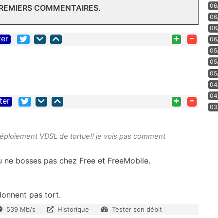
06
PREMIERS COMMENTAIRES.
06
06
+
-
ter
06
05
05
05
04
04
+
-
ter
03
déploiement VDSL de tortue!! je vois pas comment
tu ne bosses pas chez Free et FreeMobile.
donnent pas tort.
539 Mb/s
Historique
Tester son débit