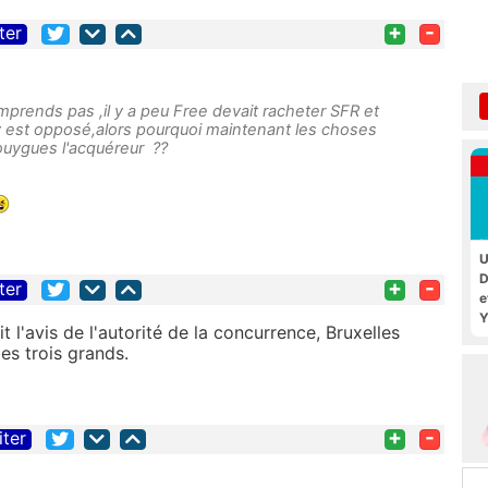
+
-
ter
mprends pas ,il y a peu Free devait racheter SFR et
'y est opposé,alors pourquoi maintenant les choses
 Bouygues l'acquéreur ??
U
D
+
-
ter
e
Y
 l'avis de l'autorité de la concurrence, Bruxelles
des trois grands.
+
-
iter