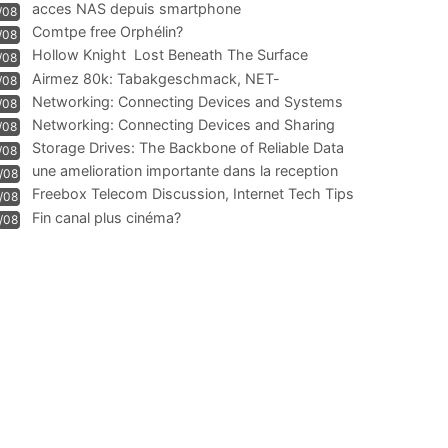
acces NAS depuis smartphone
/08
Comtpe free Orphélin?
/08
Hollow Knight  Lost Beneath The Surface
/08
Airmez 80k: Tabakgeschmack, NET-
/08
Technologie und Leistung im
Networking: Connecting Devices and Systems
/08
Networking: Connecting Devices and Sharing
/08
Information
Storage Drives: The Backbone of Reliable Data
/08
Management
une amelioration importante dans la reception
/08
WIFI
Freebox Telecom Discussion, Internet Tech Tips
/08
Communi
Fin canal plus cinéma?
/08