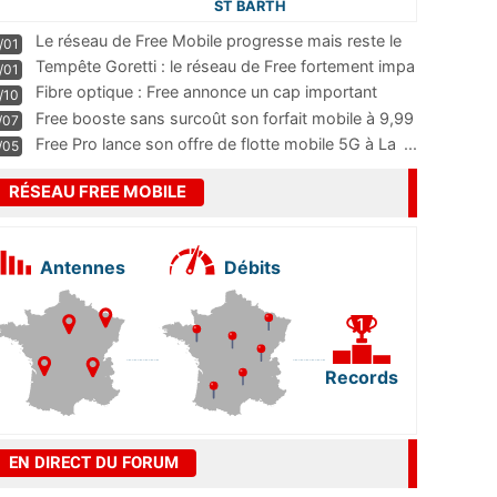
ST BARTH
Le réseau de Free Mobile progresse mais reste le
/01
m
...
Tempête Goretti : le réseau de Free fortement impa
/01
...
Fibre optique : Free annonce un cap important
/10
pass
...
Free booste sans surcoût son forfait mobile à 9,99
/07
...
Free Pro lance son offre de flotte mobile 5G à La
...
/05
RÉSEAU FREE MOBILE
Antennes
Débits
Records
EN DIRECT DU FORUM