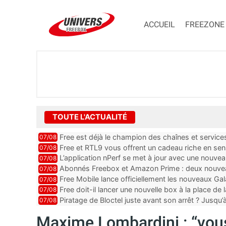
ACCUEIL
FREEZONE
TOUTE L'ACTUALITÉ
Free est déjà le champion des chaînes et services 
07/08
encore au moin...
Free et RTL9 vous offrent un cadeau riche en sens
07/08
l’obtenir
L’application nPerf se met à jour avec une nouvea
07/08
Mobile, Orange, SFR ...
Abonnés Freebox et Amazon Prime : deux nouveau
07/08
Free Mobile lance officiellement les nouveaux Ga
07/08
des promos et des cadeaux
Free doit-il lancer une nouvelle box à la place de
07/08
Piratage de Bloctel juste avant son arrêt ? Jusqu
07/08
auraient fuité
Maxime Lombardini : “vous