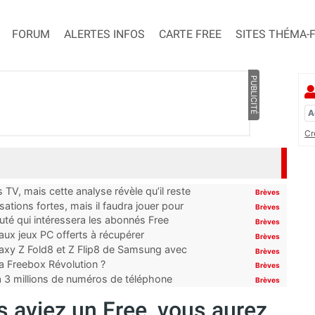
FORUM
ALERTES INFOS
CARTE FREE
SITES THÉMA-
PUBLICITÉ
Cr
TV, mais cette analyse révèle qu’il reste
Brèves
ations fortes, mais il faudra jouer pour
Brèves
uté qui intéressera les abonnés Free
Brèves
x jeux PC offerts à récupérer
Brèves
laxy Z Fold8 et Z Flip8 de Samsung avec
Brèves
 la Freebox Révolution ?
Brèves
’à 3 millions de numéros de téléphone
Brèves
 aviez un Free, vous aurez