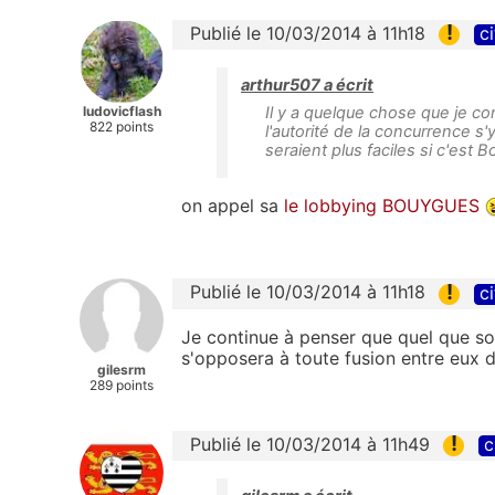
!
Publié le 10/03/2014 à 11h18
ci
arthur507 a écrit
ludovicflash
Il y a quelque chose que je co
822 points
l'autorité de la concurrence s
seraient plus faciles si c'est
on appel sa
le lobbying BOUYGUES
!
Publié le 10/03/2014 à 11h18
ci
Je continue à penser que quel que soit
s'opposera à toute fusion entre eux 
gilesrm
289 points
!
Publié le 10/03/2014 à 11h49
c