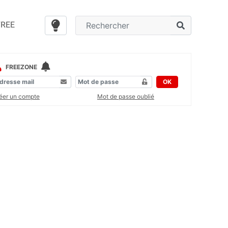
FREE
FREEZONE
OK
éer un compte
Mot de passe oublié