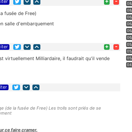
+
-
iter
08
08
la fusée de Free)
06
 en salle d'embarquement
06
06
06
05
+
-
iter
05
t virtuellement Milliardaire, il faudrait qu'il vende
05
04
iter
ge (de la fusée de Free) Les trolls sont priés de se
uement
ur ce faire cramer.