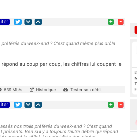
+
-
iter
ls préférés du week-end ? C'est quand même plus drôle
ui répond au coup par coup, les chiffres lui coupent le
L
M
.
T
F
539 Mb/s
Historique
Tester son débit
F
+
-
iter
 passés nos trolls préférés du week-end ? C'est quand
présents. Ben si il y a toujours l'autre débile qui répond
lui coupent le sifflet. Le spécialiste des photos