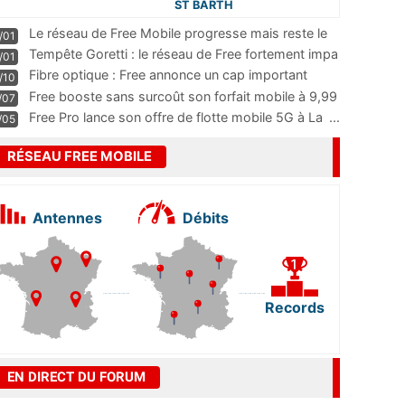
ST BARTH
Le réseau de Free Mobile progresse mais reste le
/01
m
...
Tempête Goretti : le réseau de Free fortement impa
/01
...
Fibre optique : Free annonce un cap important
/10
pass
...
Free booste sans surcoût son forfait mobile à 9,99
/07
...
Free Pro lance son offre de flotte mobile 5G à La
...
/05
RÉSEAU FREE MOBILE
Antennes
Débits
Records
EN DIRECT DU FORUM