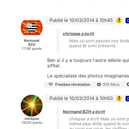
!
Publié le 10/03/2014 à 10h45
c
chrispas a écrit
Normand
Mais où sont passés nos trol
BZH
quand ils sont présents.
11190 points
Ben si il y a toujours l'autre débile q
sifflet.
Le spécialiste des photos imaginaires
Freebox révolution
815 Mb/s
!
Publié le 10/03/2014 à 10h50
c
Normand BZH a écrit
chrispas
chrispas a écrit Mais où sont
15530 points
même plus drôle quand ils sont 
au coup par coup, les chiffres 