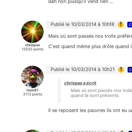
Bah non puisqu'il vend rien ...
!
Publié le 10/03/2014 à 10h18
c
Mais où sont passés nos trolls préfé
chrispas
C'est quand même plus drôle quand il
15530 points
!
Publié le 10/03/2014 à 10h21
c
chrispas a écrit
toux81
Mais où sont passés nos trol
3113 points
quand ils sont présents.
Il se reposent les pauvres ils ont eu 