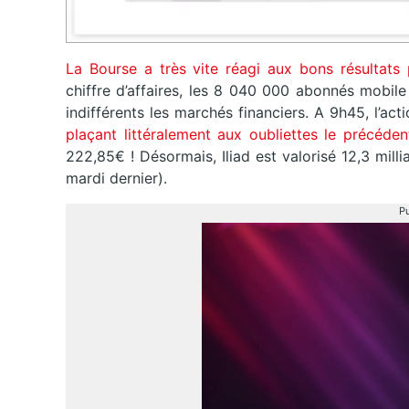
La Bourse a très vite réagi aux bons résultats 
chiffre d’affaires, les 8 040 000 abonnés mobil
indifférents les marchés financiers. A 9h45, l’ac
plaçant littéralement aux oubliettes le précéde
222,85€ ! Désormais, Iliad est valorisé 12,3 milli
mardi dernier).
Pu