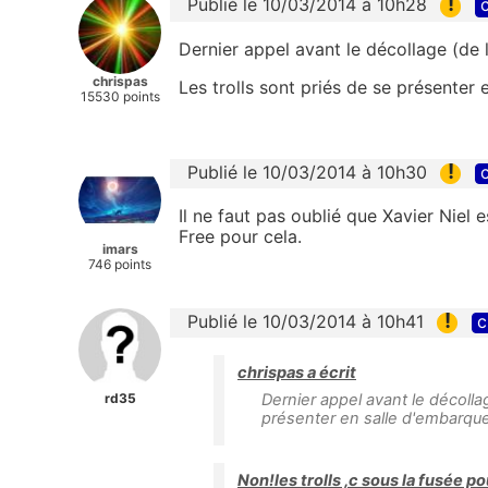
!
Publié le 10/03/2014 à 10h28
c
Dernier appel avant le décollage (de 
chrispas
Les trolls sont priés de se présenter
15530 points
!
Publié le 10/03/2014 à 10h30
c
Il ne faut pas oublié que Xavier Niel es
Free pour cela.
imars
746 points
!
Publié le 10/03/2014 à 10h41
c
chrispas a écrit
rd35
Dernier appel avant le décolla
présenter en salle d'embarq
Non!les trolls ,c sous la fusée po