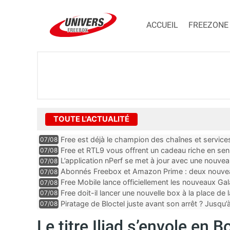
ACCUEIL
FREEZONE
TOUTE L'ACTUALITÉ
Free est déjà le champion des chaînes et services 
07/08
encore au moin...
Free et RTL9 vous offrent un cadeau riche en sens
07/08
l’obtenir
L’application nPerf se met à jour avec une nouvea
07/08
Mobile, Orange, SFR ...
Abonnés Freebox et Amazon Prime : deux nouveau
07/08
Free Mobile lance officiellement les nouveaux Ga
07/08
des promos et des cadeaux
Free doit-il lancer une nouvelle box à la place de
07/08
Piratage de Bloctel juste avant son arrêt ? Jusqu
07/08
auraient fuité
Le titre Iliad s’envole en 