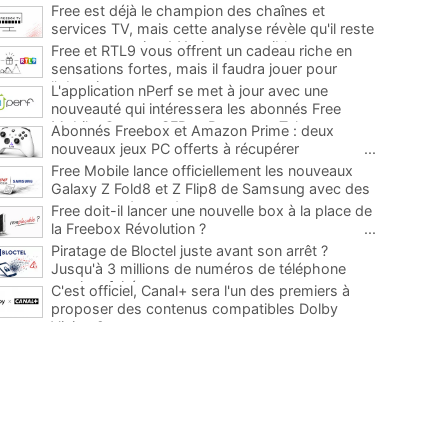
Free est déjà le champion des chaînes et
services TV, mais cette analyse révèle qu'il reste
encore au moins 141 ajouts possibles
...
Free et RTL9 vous offrent un cadeau riche en
sensations fortes, mais il faudra jouer pour
l'obtenir
...
L'application nPerf se met à jour avec une
nouveauté qui intéressera les abonnés Free
Mobile, Orange, SFR et Bouygues Telecom
...
Abonnés Freebox et Amazon Prime : deux
nouveaux jeux PC offerts à récupérer
...
Free Mobile lance officiellement les nouveaux
Galaxy Z Fold8 et Z Flip8 de Samsung avec des
promos et des cadeaux
...
Free doit-il lancer une nouvelle box à la place de
la Freebox Révolution ?
...
Piratage de Bloctel juste avant son arrêt ?
Jusqu'à 3 millions de numéros de téléphone
auraient fuité
...
C'est officiel, Canal+ sera l'un des premiers à
proposer des contenus compatibles Dolby
Vision 2
...