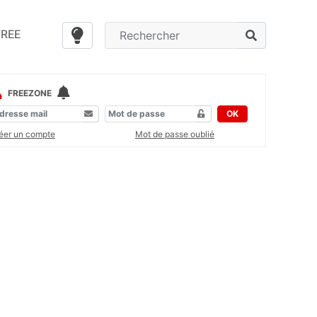
FREE
FREEZONE
OK
éer un compte
Mot de passe oublié