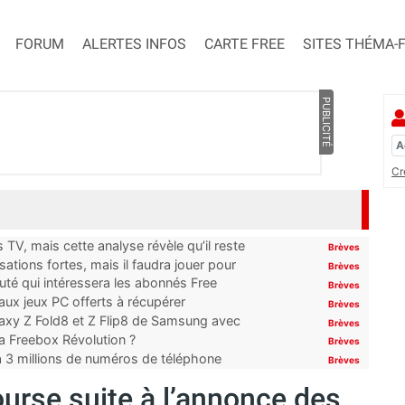
FORUM
ALERTES INFOS
CARTE FREE
SITES THÉMA-
PUBLICITÉ
Cr
TV, mais cette analyse révèle qu’il reste
Brèves
ations fortes, mais il faudra jouer pour
Brèves
uté qui intéressera les abonnés Free
Brèves
x jeux PC offerts à récupérer
Brèves
laxy Z Fold8 et Z Flip8 de Samsung avec
Brèves
 la Freebox Révolution ?
Brèves
’à 3 millions de numéros de téléphone
Brèves
Bourse suite à l’annonce des