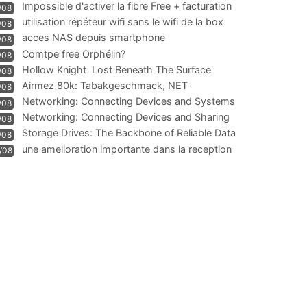
Impossible d'activer la fibre Free + facturation
/08
résiliation
utilisation répéteur wifi sans le wifi de la box
/08
acces NAS depuis smartphone
/08
Comtpe free Orphélin?
/08
Hollow Knight  Lost Beneath The Surface
/08
Airmez 80k: Tabakgeschmack, NET-
/08
Technologie und Leistung im
Networking: Connecting Devices and Systems
/08
Networking: Connecting Devices and Sharing
/08
Information
Storage Drives: The Backbone of Reliable Data
/08
Management
une amelioration importante dans la reception
/08
WIFI