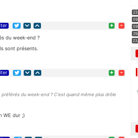
23
09
+
-
iter
09
29
rés du week-end ?
23
s sont présents.
+
-
iter
ls préférés du week-end ? C'est quand même plus drôle
un WE dur ;)