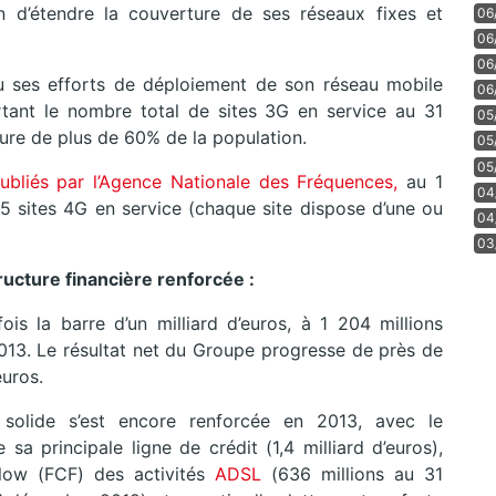
in d’étendre la couverture de ses réseaux fixes et
06
06
06
u ses efforts de déploiement de son réseau mobile
06
tant le nombre total de sites 3G en service au 31
05
ure de plus de 60% de la population.
05
05
publiés par l’Agence Nationale des Fréquences,
au 1
04
5 sites 4G en service (chaque site dispose d’une ou
04
03
ucture financière renforcée :
s la barre d’un milliard d’euros, à 1 204 millions
2013. Le résultat net du Groupe progresse de près de
euros.
 solide s’est encore renforcée en 2013, avec le
sa principale ligne de crédit (1,4 milliard d’euros),
low (FCF) des activités
ADSL
(636 millions au 31