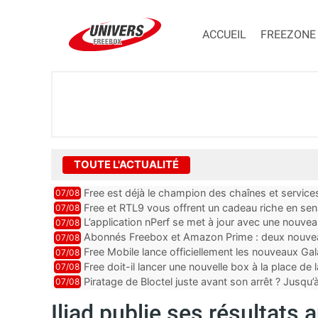
ACCUEIL
FREEZONE
TOUTE L'ACTUALITÉ
Free est déjà le champion des chaînes et services 
07/08
encore au moin...
Free et RTL9 vous offrent un cadeau riche en sens
07/08
l’obtenir
L’application nPerf se met à jour avec une nouvea
07/08
Mobile, Orange, SFR ...
Abonnés Freebox et Amazon Prime : deux nouveau
07/08
Free Mobile lance officiellement les nouveaux Ga
07/08
des promos et des cadeaux
Free doit-il lancer une nouvelle box à la place de
07/08
Piratage de Bloctel juste avant son arrêt ? Jusqu
07/08
auraient fuité
Iliad publie ses résultats 