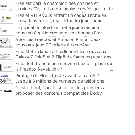
Free est déjà le champion des chaînes et
services TV, mais cette analyse révèle qu'il reste
encore au moins 141 ajouts possibles
...
Free et RTL9 vous offrent un cadeau riche en
sensations fortes, mais il faudra jouer pour
l'obtenir
...
L'application nPerf se met à jour avec une
nouveauté qui intéressera les abonnés Free
Mobile, Orange, SFR et Bouygues Telecom
...
Abonnés Freebox et Amazon Prime : deux
nouveaux jeux PC offerts à récupérer
...
Free Mobile lance officiellement les nouveaux
Galaxy Z Fold8 et Z Flip8 de Samsung avec des
promos et des cadeaux
...
Free doit-il lancer une nouvelle box à la place de
la Freebox Révolution ?
...
Piratage de Bloctel juste avant son arrêt ?
Jusqu'à 3 millions de numéros de téléphone
auraient fuité
...
C'est officiel, Canal+ sera l'un des premiers à
proposer des contenus compatibles Dolby
Vision 2
...