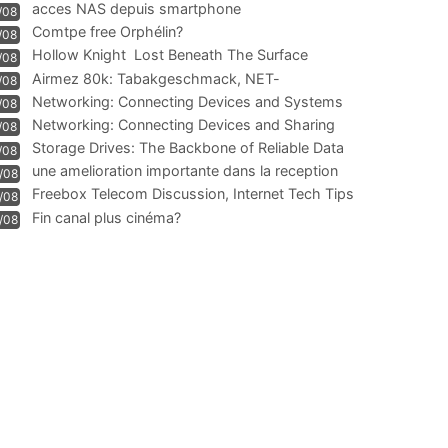
acces NAS depuis smartphone
/08
Comtpe free Orphélin?
/08
Hollow Knight  Lost Beneath The Surface
/08
Airmez 80k: Tabakgeschmack, NET-
/08
Technologie und Leistung im
Networking: Connecting Devices and Systems
/08
Networking: Connecting Devices and Sharing
/08
Information
Storage Drives: The Backbone of Reliable Data
/08
Management
une amelioration importante dans la reception
/08
WIFI
Freebox Telecom Discussion, Internet Tech Tips
/08
Communi
Fin canal plus cinéma?
/08