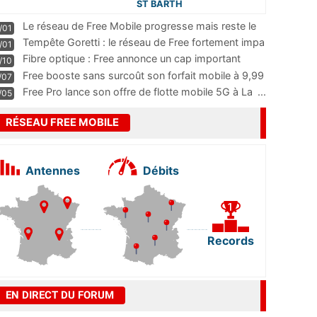
ST BARTH
Le réseau de Free Mobile progresse mais reste le
/01
m
...
Tempête Goretti : le réseau de Free fortement impa
/01
...
Fibre optique : Free annonce un cap important
/10
pass
...
Free booste sans surcoût son forfait mobile à 9,99
/07
...
Free Pro lance son offre de flotte mobile 5G à La
...
/05
RÉSEAU FREE MOBILE
Antennes
Débits
Records
EN DIRECT DU FORUM