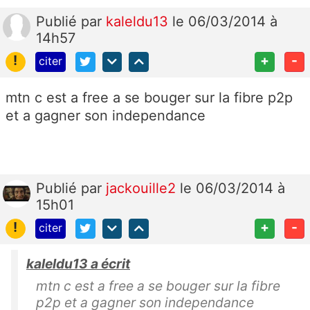
Publié
par
kaleldu13
le 06/03/2014 à
14h57
!
+
-
citer
mtn c est a free a se bouger sur la fibre p2p
et a gagner son independance
Publié
par
jackouille2
le 06/03/2014 à
15h01
!
+
-
citer
kaleldu13 a écrit
mtn c est a free a se bouger sur la fibre
p2p et a gagner son independance