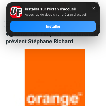
✕
Installer sur l'écran d'accueil
Accès rapide depuis votre écran d'accueil
Rachat de SFR : “nous serons très
Installer
vigilants sur l’impact concurrentiel”
prévient Stéphane Richard