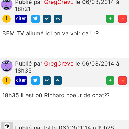
Publié
par
GregOrevo
le 06/03/2014 à
18h21
!
+
-
citer
BFM TV allumé lol on va voir ça ! :P
Publié
par
GregOrevo
le 06/03/2014 à
18h35
!
+
-
citer
18h35 il est où Richard coeur de chat??
Publié
par
lol
le 06/03/2014 à 19h28