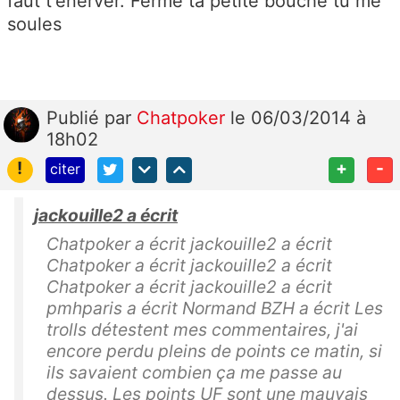
faut t'énerver. Ferme ta petite bouche tu me
soules
Publié
par
Chatpoker
le 06/03/2014 à
18h02
!
+
-
citer
jackouille2 a écrit
Chatpoker a écrit jackouille2 a écrit
Chatpoker a écrit jackouille2 a écrit
Chatpoker a écrit jackouille2 a écrit
pmhparis a écrit Normand BZH a écrit Les
trolls détestent mes commentaires, j'ai
encore perdu pleins de points ce matin, si
ils savaient combien ça me passe au
dessus. Les points UF sont une mauvais