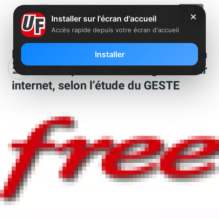
✕
Installer sur l'écran d'accueil
Accès rapide depuis votre écran d'accueil
Free est l’opérateur ADSL qui offre la
Installer
meilleure qualité de navigation sur
internet, selon l’étude du GESTE