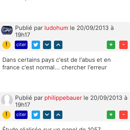
Publié
par
ludohum
le 20/09/2013 à
19h17
!
+
-
citer
Dans certains pays c'est de l'abus et en
france c'est normal... chercher l'erreur
Publié
par
philippebauer
le 20/09/2013 à
19h17
!
+
-
citer
Étude réalisée sur un panel de 1057