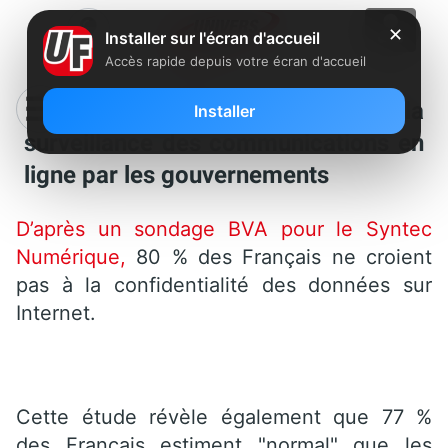
✕
Installer sur l'écran d'accueil
Accès rapide depuis votre écran d'accueil
77 % des Français trouvent normal la
Installer
surveillance des communications en
ligne par les gouvernements
D’après un sondage BVA pour le Syntec
Numérique,
80 % des Français ne croient
pas à la confidentialité des données sur
Internet.
Cette étude révèle également que 77 %
des Français estiment "normal" que les