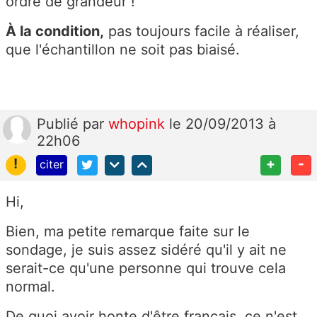
ordre de grandeur !
À la condition,
pas toujours facile à réaliser,
que l'échantillon ne soit pas biaisé.
Publié
par
whopink
le 20/09/2013 à
22h06
!
+
-
citer
Hi,
Bien, ma petite remarque faite sur le
sondage, je suis assez sidéré qu'il y ait ne
serait-ce qu'une personne qui trouve cela
normal.
De quoi avoir honte d'être français, ce n'est