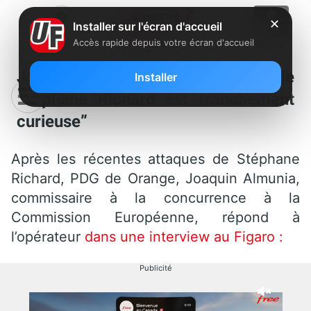
✕
Installer sur l'écran d'accueil
Accès rapide depuis votre écran d'accueil
Joaquin Almunia : “la réaction de
Installer
Stéphane Richard est franchement
curieuse”
Après les récentes attaques de Stéphane
Richard, PDG de Orange, Joaquin Almunia,
commissaire à la concurrence à la
Commission Européenne, répond à
l’opérateur
dans une interview au Figaro :
Publicité