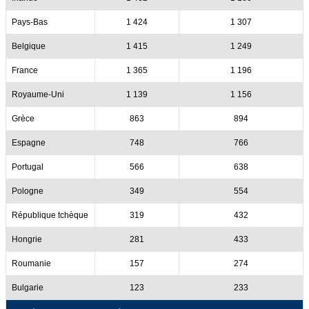
Pays-Bas
1 424
1 307
Belgique
1 415
1 249
France
1 365
1 196
Royaume-Uni
1 139
1 156
Grèce
863
894
Espagne
748
766
Portugal
566
638
Pologne
349
554
République tchèque
319
432
Hongrie
281
433
Roumanie
157
274
Bulgarie
123
233