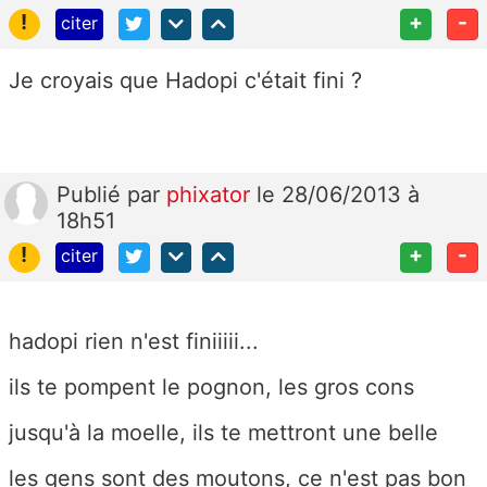
!
+
-
citer
Je croyais que Hadopi c'était fini ?
Publié
par
phixator
le 28/06/2013 à
18h51
!
+
-
citer
hadopi rien n'est finiiiii...
ils te pompent le pognon, les gros cons
jusqu'à la moelle, ils te mettront une belle
les gens sont des moutons, ce n'est pas bon