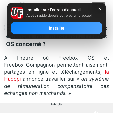
✕
Installer sur l'écran d'accueil
Accès rapide depuis votre écran d'accueil
Hadopi : vers une rémunération des
Installer
échanges non marchands. Freebox
OS concerné ?
A l’heure où Freebox OS et
Freebox Compagnon permettent aisément,
partages en ligne et téléchargements,
la
Hadopi
annonce travailler sur
« un système
de rémunération compensatoire des
échanges non marchands. »
Publicité