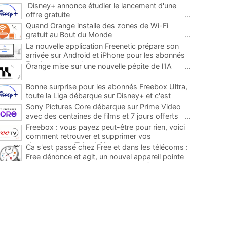
Disney+ annonce étudier le lancement d'une
offre gratuite
...
Quand Orange installe des zones de Wi-Fi
gratuit au Bout du Monde
...
La nouvelle application Freenetic prépare son
arrivée sur Android et iPhone pour les abonnés
Freebox, testez la
...
Orange mise sur une nouvelle pépite de l'IA
...
Bonne surprise pour les abonnés Freebox Ultra,
toute la Liga débarque sur Disney+ et c'est
inclus
...
Sony Pictures Core débarque sur Prime Video
avec des centaines de films et 7 jours offerts
...
Freebox : vous payez peut-être pour rien, voici
comment retrouver et supprimer vos
abonnements TV oubliés
...
Ca s'est passé chez Free et dans les télécoms :
Free dénonce et agit, un nouvel appareil pointe
le bout de son nez chez des abonnés Freebox...
...