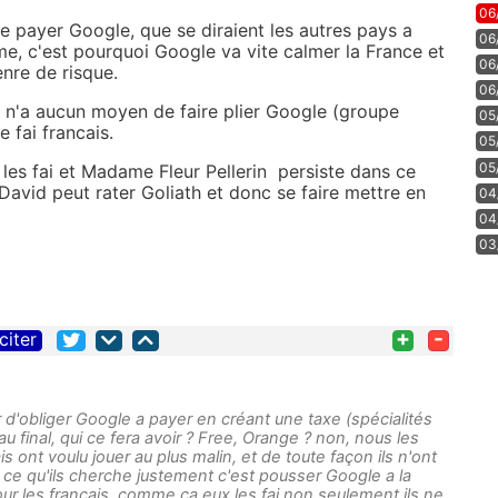
06
ire payer Google, que se diraient les autres pays a
06
ême, c'est pourquoi Google va vite calmer la France et
06
enre de risque.
06
 n'a aucun moyen de faire plier Google (groupe
05
 fai francais.
05
05
i les fai et Madame Fleur Pellerin persiste dans ce
avid peut rater Goliath et donc se faire mettre en
04
04
03
+
-
citer
 d'obliger Google a payer en créant une taxe (spécialités
au final, qui ce fera avoir ? Free, Orange ? non, nous les
is ont voulu jouer au plus malin, et de toute façon ils n'ont
 ce qu'ils cherche justement c'est pousser Google a la
pour les français, comme ça eux les fai non seulement ils ne