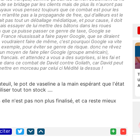
e se bridage par les clients mais de plus ils n'auront pas
 tuyaux vous pensez toujours que ce combat est pour les
e m’arrête pas a la propagande de free, qui d'ailleurs est le
ait pas tout un déballage médiatique, et pour cause, il doit
nçais essayer de lui mettre des bâtons dans les roues
 que ça puisse passer ce genre de taxe, Google se
la France réussissait a faire payer Google, que se diraient
ils voudraient faire de même, c'est pourquoi Google va vite
n exemple, pour éviter se genre de risque. donc ne rêvez
cun moyen de faire plier Google (groupe américain),
francais. et attendez a vous a des surprises, si les fai et
e dans ce combat de David contre Goliath, car David peut
 mettre en morceau par celui ci Médité la dessus !
T
U
teuil, le pot de vaseline a la main espérant que l'état
A
liser tout ton stock ....
 elle n'est pas non plus finalisé, et ca reste mieux
+
-
citer