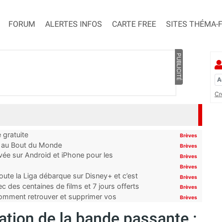
FORUM
ALERTES INFOS
CARTE FREE
SITES THÉMA-
PUBLICITÉ
Cr
 gratuite
Brèves
t au Bout du Monde
Brèves
ivée sur Android et iPhone pour les
Brèves
Brèves
oute la Liga débarque sur Disney+ et c’est
Brèves
 des centaines de films et 7 jours offerts
Brèves
 comment retrouver et supprimer vos
Brèves
xation de la bande passante :