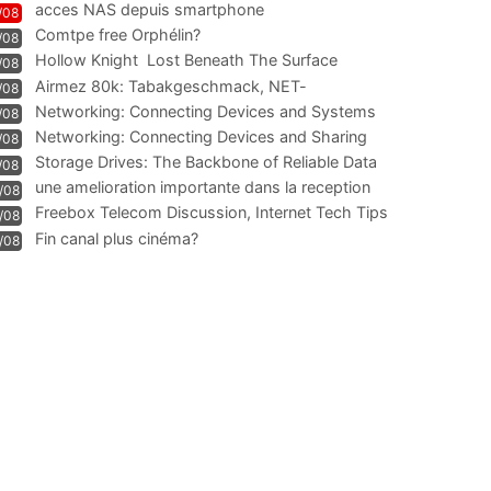
acces NAS depuis smartphone
/08
Comtpe free Orphélin?
/08
Hollow Knight  Lost Beneath The Surface
/08
Airmez 80k: Tabakgeschmack, NET-
/08
Technologie und Leistung im
Networking: Connecting Devices and Systems
/08
Networking: Connecting Devices and Sharing
/08
Information
Storage Drives: The Backbone of Reliable Data
/08
Management
une amelioration importante dans la reception
/08
WIFI
Freebox Telecom Discussion, Internet Tech Tips
/08
Communi
Fin canal plus cinéma?
/08