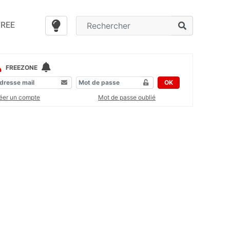
FREE
FREEZONE
OK
éer un compte
Mot de passe oublié