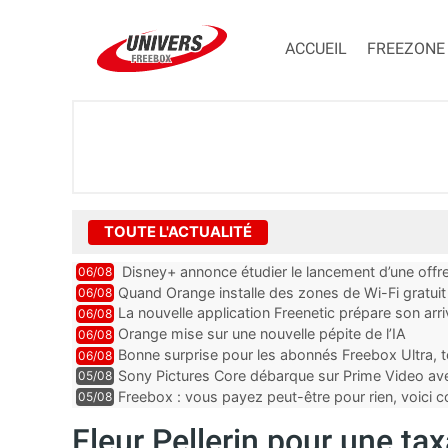
ACCUEIL
FREEZONE
TOUTE L'ACTUALITÉ
Disney+ annonce étudier le lancement d’une offre
06/08
Quand Orange installe des zones de Wi-Fi gratui
06/08
La nouvelle application Freenetic prépare son arr
06/08
abonnés Freebox, testez la
Orange mise sur une nouvelle pépite de l’IA
06/08
Bonne surprise pour les abonnés Freebox Ultra, t
06/08
inclus
Sony Pictures Core débarque sur Prime Video avec
05/08
Freebox : vous payez peut-être pour rien, voici
05/08
abonnements TV oubliés
Fleur Pellerin pour une ta