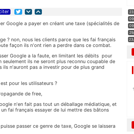
citer
23
09
ger Google a payer en créant une taxe (spécialités de
09
29
nge ? non, nous les clients parce que les fai français
23
oute façon ils n'ont rien a perdre dans ce combat.
sser Google a la faute, en limitant les débits pour
on seulement ils ne seront plus reconnu coupable de
s ils n'auront pas a investir pour de plus grand
t pour les utilisateurs ?
propagande de free,
 Google n'en fait pas tout un déballage médiatique, et
t un fai français essayer de lui mettre des bâtons
puisse passer ce genre de taxe, Google se laissera