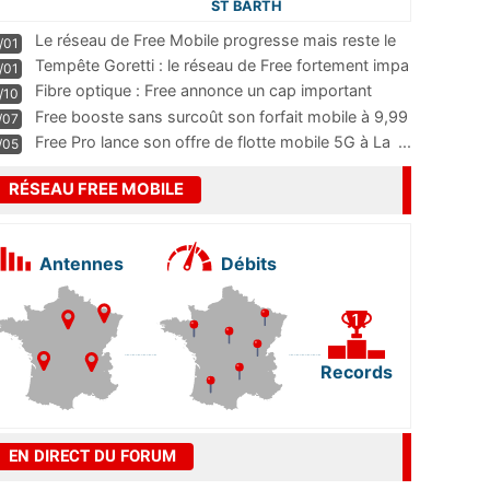
ST BARTH
Le réseau de Free Mobile progresse mais reste le
/01
m
...
Tempête Goretti : le réseau de Free fortement impa
/01
...
Fibre optique : Free annonce un cap important
/10
pass
...
Free booste sans surcoût son forfait mobile à 9,99
/07
...
Free Pro lance son offre de flotte mobile 5G à La
...
/05
RÉSEAU FREE MOBILE
Antennes
Débits
Records
EN DIRECT DU FORUM