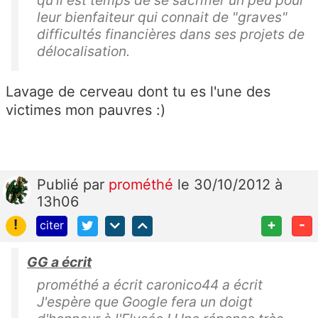
qu'il est temps de se sacrifier un peu pour
leur bienfaiteur qui connait de "graves"
difficultés financières dans ses projets de
délocalisation.
Lavage de cerveau dont tu es l'une des
victimes mon pauvres :)
Publié
par
prométhé
le 30/10/2012 à
13h06
!
+
-
citer
GG a écrit
prométhé a écrit caronico44 a écrit
J'espère que Google fera un doigt