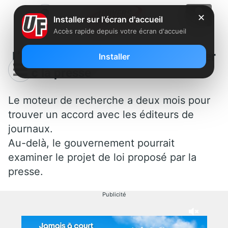
✕
Installer sur l'écran d'accueil
Accès rapide depuis votre écran d'accueil
L’Elysée enjoint Google à négocier
Installer
avec la presse
Le moteur de recherche a deux mois pour
trouver un accord avec les éditeurs de
journaux.
Au-delà, le gouvernement pourrait
examiner le projet de loi proposé par la
presse.
Publicité