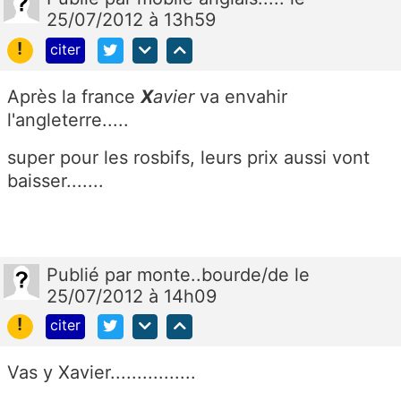
25/07/2012 à 13h59
!
citer
Après la france
X
avier
va envahir
l'angleterre.....
super pour les rosbifs, leurs prix aussi vont
baisser.......
Publié
par
monte..bourde/de
le
25/07/2012 à 14h09
!
citer
Vas y Xavier................