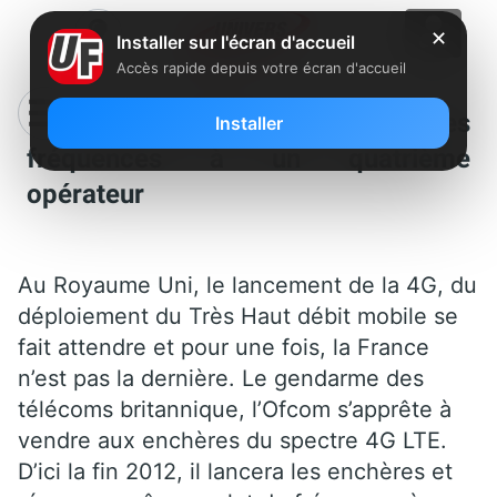
✕
Installer sur l'écran d'accueil
Accès rapide depuis votre écran d'accueil
4G : La grande Bretagne réserve des
Installer
fréquences à un quatrième
opérateur
Au Royaume Uni, le lancement de la 4G, du
déploiement du Très Haut débit mobile se
fait attendre et pour une fois, la France
n’est pas la dernière. Le gendarme des
télécoms britannique, l’Ofcom s’apprête à
vendre aux enchères du spectre 4G LTE.
D’ici la fin 2012, il lancera les enchères et