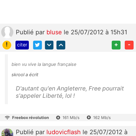
Publié
par
bluse
le 25/07/2012 à 15h31
!
+
-
citer
bien vu vive la langue française
skrool a écrit
D'autant qu'en Angleterre, Free pourrait
s'appeler Liberté, lol !
Freebox révolution
161 Mb/s
162 Mb/s
Publié
par
ludovicflash
le 25/07/2012 à