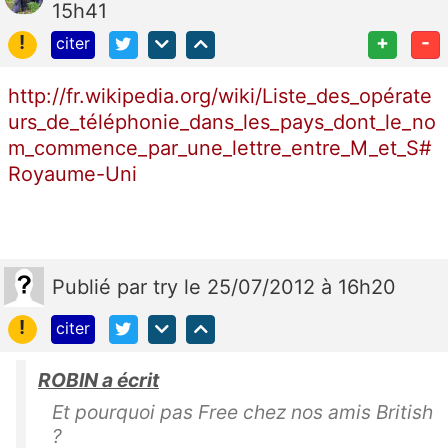
15h41
!
+
-
citer
http://fr.wikipedia.org/wiki/Liste_des_opérate
urs_de_téléphonie_dans_les_pays_dont_le_no
m_commence_par_une_lettre_entre_M_et_S#
Royaume-Uni
Publié
par
try
le 25/07/2012 à 16h20
!
citer
ROBIN a écrit
Et pourquoi pas Free chez nos amis British
?