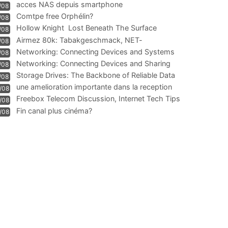
acces NAS depuis smartphone
/08
Comtpe free Orphélin?
/08
Hollow Knight  Lost Beneath The Surface
/08
Airmez 80k: Tabakgeschmack, NET-
/08
Technologie und Leistung im
Networking: Connecting Devices and Systems
/08
Networking: Connecting Devices and Sharing
/08
Information
Storage Drives: The Backbone of Reliable Data
/08
Management
une amelioration importante dans la reception
/08
WIFI
Freebox Telecom Discussion, Internet Tech Tips
/08
Communi
Fin canal plus cinéma?
/08