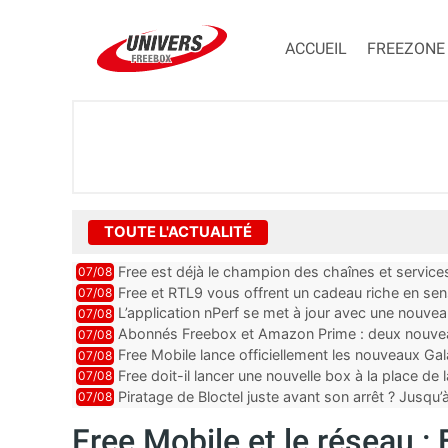
ACCUEIL
FREEZONE
TOUTE L'ACTUALITÉ
Free est déjà le champion des chaînes et services 
07/08
encore au moin...
Free et RTL9 vous offrent un cadeau riche en sens
07/08
l’obtenir
L’application nPerf se met à jour avec une nouvea
07/08
Mobile, Orange, SFR ...
Abonnés Freebox et Amazon Prime : deux nouveau
07/08
Free Mobile lance officiellement les nouveaux Ga
07/08
des promos et des cadeaux
Free doit-il lancer une nouvelle box à la place de
07/08
Piratage de Bloctel juste avant son arrêt ? Jusqu
07/08
auraient fuité
Free Mobile et le réseau : 