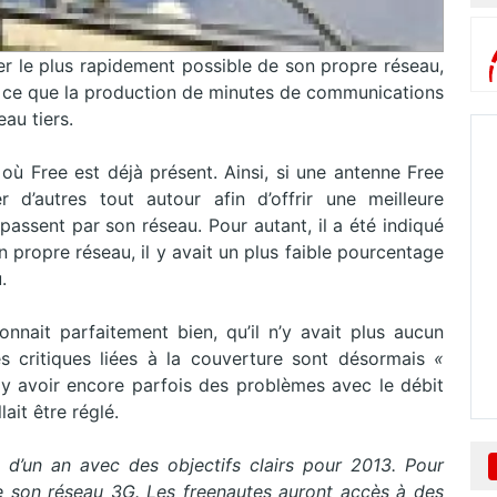
ser le plus rapidement possible de son propre réseau,
ar ce que la production de minutes de communications
eau tiers.
 où Free est déjà présent. Ainsi, si une antenne Free
er d’autres tout autour afin d’offrir une meilleure
ssent par son réseau. Pour autant, il a été indiqué
n propre réseau, il y avait un plus faible pourcentage
.
nait parfaitement bien, qu’il n’y avait plus aucun
s critiques liées à la couverture sont désormais
«
t y avoir encore parfois des problèmes avec le débit
ait être réglé.
 d’un an avec des objectifs clairs pour 2013. Pour
de son réseau 3G. Les freenautes auront accès à des