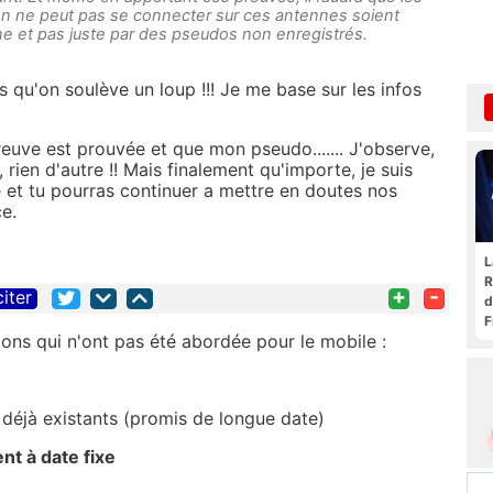
 on ne peut pas se connecter sur ces antennes soient
e et pas juste par des pseudos non enregistrés.
s qu'on soulève un loup !!! Je me base sur les infos
reuve est prouvée et que mon pseudo....... J'observe,
rien d'autre !! Mais finalement qu'importe, je suis
e et tu pourras continuer a mettre en doutes nos
e.
L
R
+
-
citer
d
F
ons qui n'ont pas été abordée pour le mobile :
t
déjà existants (promis de longue date)
t à date fixe