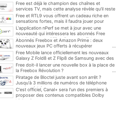
Free est déjà le champion des chaînes et
services TV, mais cette analyse révèle qu'il reste
encore au moins 141 ajouts possibles
...
Free et RTL9 vous offrent un cadeau riche en
sensations fortes, mais il faudra jouer pour
l'obtenir
...
L'application nPerf se met à jour avec une
nouveauté qui intéressera les abonnés Free
Mobile, Orange, SFR et Bouygues Telecom
...
Abonnés Freebox et Amazon Prime : deux
nouveaux jeux PC offerts à récupérer
...
Free Mobile lance officiellement les nouveaux
Galaxy Z Fold8 et Z Flip8 de Samsung avec des
promos et des cadeaux
...
Free doit-il lancer une nouvelle box à la place de
la Freebox Révolution ?
...
Piratage de Bloctel juste avant son arrêt ?
Jusqu'à 3 millions de numéros de téléphone
auraient fuité
...
C'est officiel, Canal+ sera l'un des premiers à
proposer des contenus compatibles Dolby
Vision 2
...