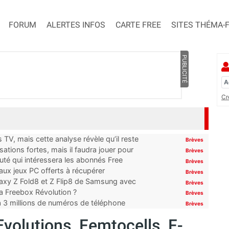
FORUM
ALERTES INFOS
CARTE FREE
SITES THÉMA-
PUBLICITÉ
Cr
TV, mais cette analyse révèle qu’il reste
Brèves
ations fortes, mais il faudra jouer pour
Brèves
uté qui intéressera les abonnés Free
Brèves
x jeux PC offerts à récupérer
Brèves
laxy Z Fold8 et Z Flip8 de Samsung avec
Brèves
 la Freebox Révolution ?
Brèves
’à 3 millions de numéros de téléphone
Brèves
Evolutions, Femtocells, F-