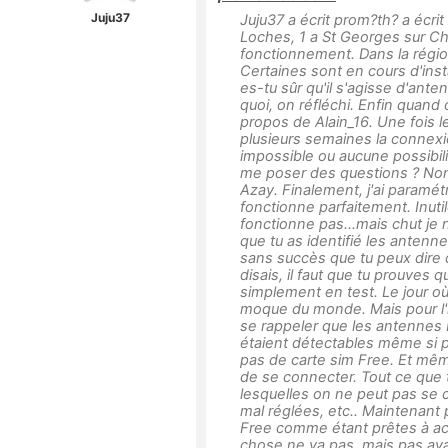
Juju37
Juju37 a écrit prom?th? a écrit 
Loches, 1 a St Georges sur Ch
fonctionnement. Dans la région
Certaines sont en cours d'insta
es-tu sûr qu'il s'agisse d'ant
quoi, on réfléchi. Enfin quand
propos de Alain_16. Une fois l
plusieurs semaines la connexi
impossible ou aucune possibili
me poser des questions ? Non ?
Azay. Finalement, j'ai paramé
fonctionne parfaitement. Inuti
fonctionne pas...mais chut je 
que tu as identifié les anten
sans succès que tu peux dire
disais, il faut que tu prouves
simplement en test. Le jour où
moque du monde. Mais pour l'ins
se rappeler que les antennes 
étaient détectables même si pe
pas de carte sim Free. Et même 
de se connecter. Tout ce que t
lesquelles on ne peut pas se
mal réglées, etc.. Maintenant
Free comme étant prêtes à acc
chose ne va pas, mais pas ava