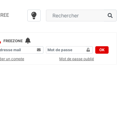
FREE
FREEZONE
OK
éer un compte
Mot de passe oublié