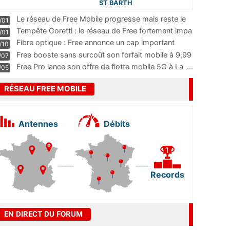
ST BARTH
Le réseau de Free Mobile progresse mais reste le
/01
m
...
Tempête Goretti : le réseau de Free fortement impa
/01
...
Fibre optique : Free annonce un cap important
/10
pass
...
Free booste sans surcoût son forfait mobile à 9,99
/07
...
Free Pro lance son offre de flotte mobile 5G à La
...
/05
RÉSEAU FREE MOBILE
Antennes
Débits
Records
EN DIRECT DU FORUM