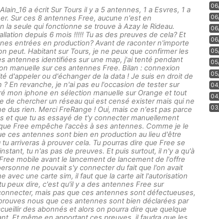
06
Alain_16 a écrit Sur Tours il y a 5 antennes, 1 a Esvres, 1 a
06
er. Sur ces 8 antennes Free, aucune n'est en
 la seule qui fonctionne se trouve à Azay le Rideau.
06
llation depuis 6 mois !!!!! Tu as des preuves de cela? Et
06
ennes entrées en production? Avant de raconter n'importe
 on peut. Habitant sur Tours, je ne peux que confirmer les
05
es antennes identifiées sur une map, j'ai tenté pendant
05
on manuelle sur ces antennes Free. Bilan : connexion
05
té d'appeler ou d'échanger de la data ! Je suis en droit de
 En revanche, je n'ai pas eu l'occasion de tester sur
04
tré mon iphone en sélection manuelle sur Orange et tout
04
le de chercher un réseau qui est censé exister mais qui ne
03
ne dus rien. Merci FreRange ! Oui, mais ce n'est pas parce
nes et que tu as essayé de t'y connecter manuellement
 que Free empêche l'accès à ses antennes. Comme je le
 que ces antennes sont bien en production au lieu d'être
 tu arriveras à prouver cela. Tu pourras dire que Free se
tant, tu n'as pas de preuves. Et puis surtout, il n'y a qu'à
Free mobile avant le lancement de lancement de l'offre
rsonne ne pouvait s'y connecter du fait que l'on avait
avec une carte sim, il faut que la carte ait l'autorisation
u peux dire, c'est qu'il y a des antennes Free sur
 connecter, mais pas que ces antennes sont défectueuses,
 prouves nous que ces antennes sont bien déclarées par
ueillir des abonnés et alors on pourra dire que quelque
nt. Et même en apportant ces preuves, il faudra que les