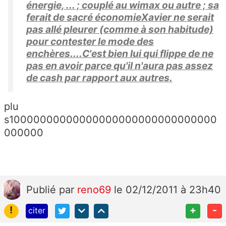
énergie, ... ; couplé au wimax ou autre ; sa
ferait de sacré économieXavier ne serait
pas allé pleurer (comme à son habitude)
pour contester le mode des
enchères....C'est bien lui qui flippe de ne
pas en avoir parce qu'il n'aura pas assez
de cash par rapport aux autres.
plu
s10000000000000000000000000000000
000000
Publié
par
reno69
le 02/12/2011 à 23h40
!
+
-
citer