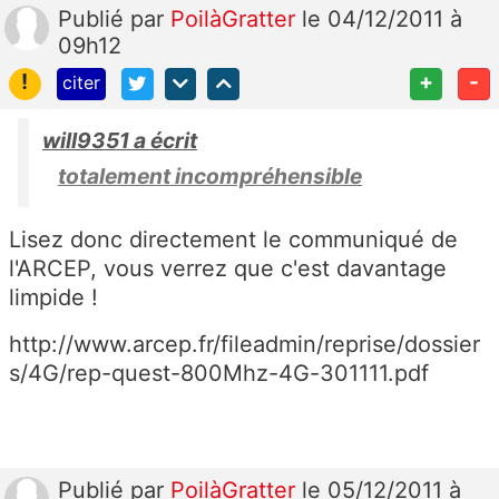
Publié
par
PoilàGratter
le 04/12/2011 à
09h12
!
+
-
citer
will9351 a écrit
totalement incompréhensible
Lisez donc directement le communiqué de
l'ARCEP, vous verrez que c'est davantage
limpide !
http://www.arcep.fr/fileadmin/reprise/dossier
s/4G/rep-quest-800Mhz-4G-301111.pdf
Publié
par
PoilàGratter
le 05/12/2011 à