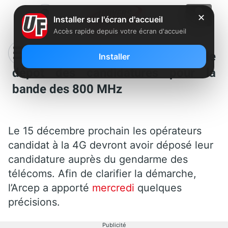
✕
Installer sur l'écran d'accueil
Accès rapide depuis votre écran d'accueil
4G : Précision de l’Arcep avant le
Installer
dépot des candidatures pour la
bande des 800 MHz
Le 15 décembre prochain les opérateurs
candidat à la 4G devront avoir déposé leur
candidature auprès du gendarme des
télécoms. Afin de clarifier la démarche,
l’Arcep a apporté
mercredi
quelques
précisions.
Publicité