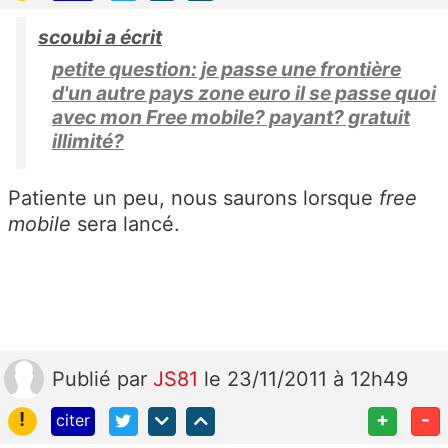
scoubi a écrit
petite question: je passe une frontière
d'un autre pays zone euro il se passe quoi
avec mon Free mobile? payant? gratuit
illimité?
Patiente un peu, nous saurons lorsque
free
mobile
sera lancé.
Publié
par
JS81
le 23/11/2011 à 12h49
!
+
-
citer