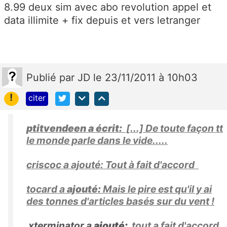
8.99 deux sim avec abo revolution appel et
data illimite + fix depuis et vers letranger
Publié
par
JD
le 23/11/2011 à 10h03
!
citer
ptitvendeen a écrit:
[...] De toute façon tt
le monde parle dans le vide.....
criscoc a ajouté:
Tout à fait d'accord
tocard a
ajouté:
Mais le pire est qu'il y ai
des tonnes d'articles basés sur du vent !
xterminator a
ajouté:
tout a fait d'accord