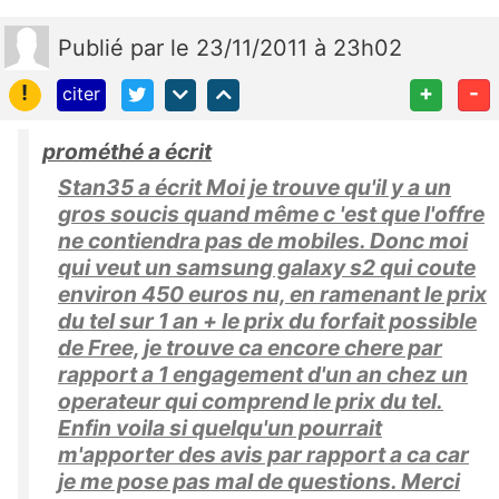
Publié
par
le 23/11/2011 à 23h02
!
+
-
citer
prométhé a écrit
Stan35 a écrit Moi je trouve qu'il y a un
gros soucis quand même c 'est que l'offre
ne contiendra pas de mobiles. Donc moi
qui veut un samsung galaxy s2 qui coute
environ 450 euros nu, en ramenant le prix
du tel sur 1 an + le prix du forfait possible
de Free, je trouve ca encore chere par
rapport a 1 engagement d'un an chez un
operateur qui comprend le prix du tel.
Enfin voila si quelqu'un pourrait
m'apporter des avis par rapport a ca car
je me pose pas mal de questions. Merci