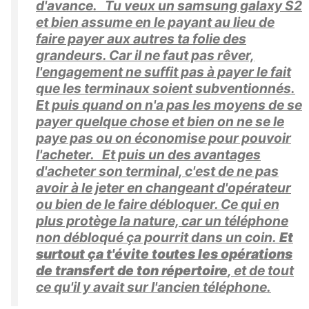
d'avance. Tu veux un samsung galaxy S2
et bien assume en le payant au lieu de
faire payer aux autres ta folie des
grandeurs. Car il ne faut pas rêver,
l'engagement ne suffit pas à payer le fait
que les terminaux soient subventionnés.
Et puis quand on n'a pas les moyens de se
payer quelque chose et bien on ne se le
paye pas ou on économise pour pouvoir
l'acheter. Et puis un des avantages
d'acheter son terminal, c'est de ne pas
avoir à le jeter en changeant d'opérateur
ou bien de le faire débloquer. Ce qui en
plus protège la nature, car un téléphone
non débloqué ça pourrit dans un coin.
Et
surtout ça t'évite toutes les opérations
de transfert de ton répertoire
, et de tout
ce qu'il y avait sur l'ancien téléphone.