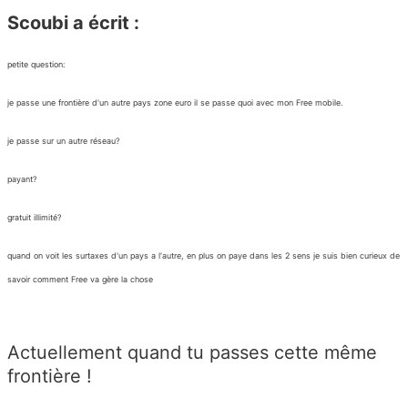
Scoubi a écrit :
petite question:
je passe une frontière d'un autre pays zone euro il se passe quoi avec mon Free mobile.
je passe sur un autre réseau?
payant?
gratuit illimité?
quand on voit les surtaxes d'un pays a l'autre, en plus on paye dans les 2 sens je suis bien curieux de
savoir comment Free va gère la chose
Actuellement quand tu passes cette même
frontière !