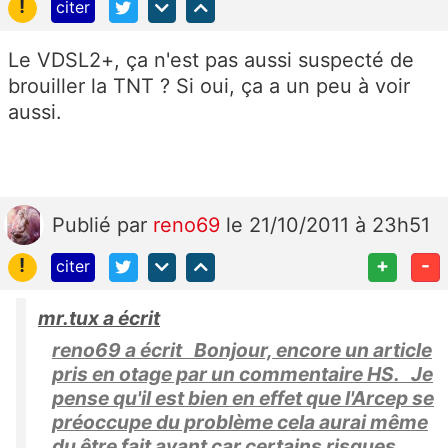
!
citer
Le VDSL2+, ça n'est pas aussi suspecté de
brouiller la TNT ? Si oui, ça a un peu à voir
aussi.
Publié
par
reno69
le 21/10/2011 à 23h51
!
+
-
citer
mr.tux a écrit
reno69 a écrit Bonjour, encore un article
pris en otage par un commentaire HS. Je
pense qu'il est bien en effet que l'Arcep se
préoccupe du problème cela aurai même
du être fait avant car certains risques