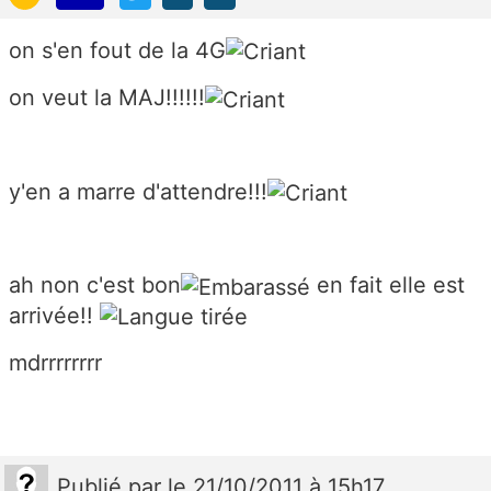
on s'en fout de la 4G
on veut la MAJ!!!!!!
y'en a marre d'attendre!!!
ah non c'est bon
en fait elle est
arrivée!!
mdrrrrrrrr
Publié
par
le 21/10/2011 à 15h17