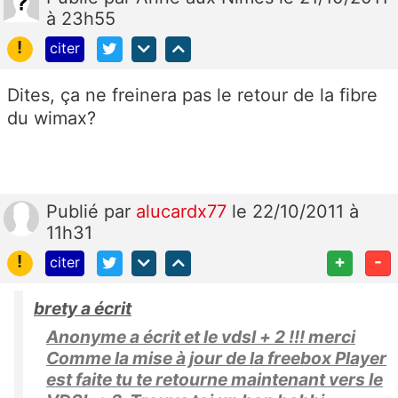
à 23h55
!
citer
Dites, ça ne freinera pas le retour de la fibre
du wimax?
Publié
par
alucardx77
le 22/10/2011 à
11h31
!
+
-
citer
brety a écrit
Anonyme a écrit et le vdsl + 2 !!! merci
Comme la mise à jour de la freebox Player
est faite tu te retourne maintenant vers le