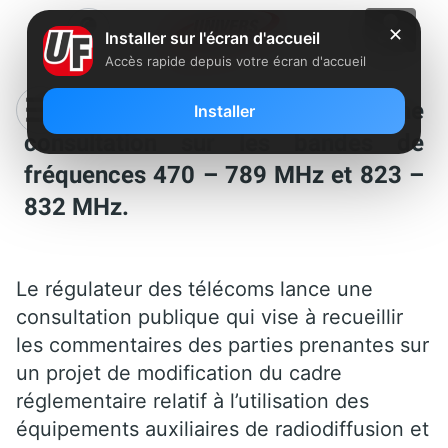
✕
Installer sur l'écran d'accueil
Accès rapide depuis votre écran d'accueil
Brouillage 4G : L’Arcep lance une
Installer
consultation sur les bandes de
fréquences 470 – 789 MHz et 823 –
832 MHz.
Le régulateur des télécoms lance une
consultation publique qui vise à recueillir
les commentaires des parties prenantes sur
un projet de modification du cadre
réglementaire relatif à l’utilisation des
équipements auxiliaires de radiodiffusion et