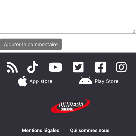
App store
Play Store
Mentions légales
Qui sommes nous