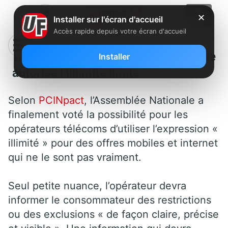
✕
Installer sur l'écran d'accueil
Accès rapide depuis votre écran d'accueil
Télécoms : L’Assemblée Nationale
Installer
autorise l’illlimité limité
Selon
PCINpact
, l’Assemblée Nationale a
finalement voté la possibilité pour les
opérateurs télécoms d’utiliser l’expression «
illimité » pour des offres mobiles et internet
qui ne le sont pas vraiment.
Seul petite nuance, l’opérateur devra
informer le consommateur des restrictions
ou des exclusions « de façon claire, précise