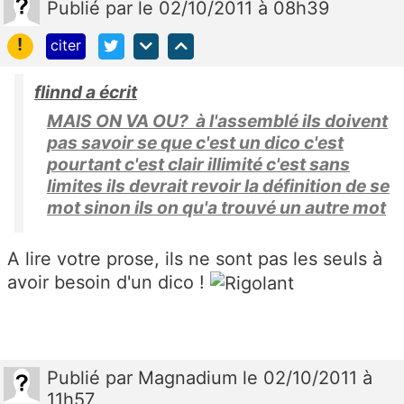
Publié
par
le 02/10/2011 à 08h39
!
citer
flinnd a écrit
MAIS ON VA OU? à l'assemblé ils doivent
pas savoir se que c'est un dico c'est
pourtant c'est clair illimité c'est sans
limites ils devrait revoir la définition de se
mot sinon ils on qu'a trouvé un autre mot
A lire votre prose, ils ne sont pas les seuls à
avoir besoin d'un dico !
Publié
par
Magnadium
le 02/10/2011 à
11h57