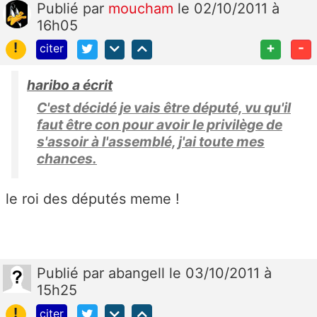
Publié
par
moucham
le 02/10/2011 à
16h05
!
+
-
citer
haribo a écrit
C'est décidé je vais être député, vu qu'il
faut être con pour avoir le privilège de
s'assoir à l'assemblé, j'ai toute mes
chances.
le roi des députés meme !
Publié
par
abangell
le 03/10/2011 à
15h25
!
citer