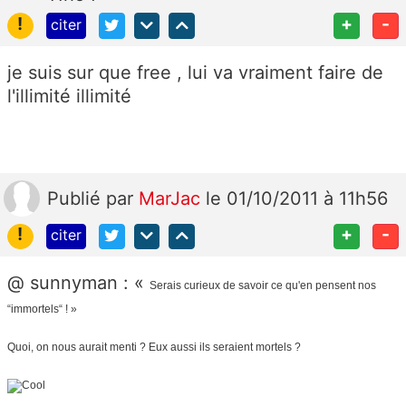
!
+
-
citer
je suis sur que free , lui va vraiment faire de
l'illimité illimité
Publié
par
MarJac
le 01/10/2011 à 11h56
!
+
-
citer
@ sunnyman : «
Serais curieux de savoir ce qu'en pensent nos
“immortels“ ! »
Quoi, on nous aurait menti ? Eux aussi ils seraient mortels ?