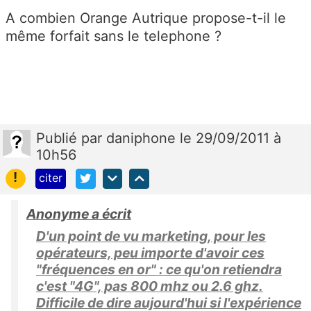
A combien Orange Autrique propose-t-il le
même forfait sans le telephone ?
Publié
par
daniphone
le 29/09/2011 à
10h56
!
citer
Anonyme a écrit
D'un point de vu marketing, pour les
opérateurs, peu importe d'avoir ces
"fréquences en or" : ce qu'on retiendra
c'est "4G", pas 800 mhz ou 2.6 ghz.
Difficile de dire aujourd'hui si l'expérience