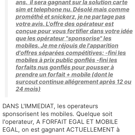
ans. il sera gagnant sur la solution carte
sim et telephone nu. Désolé mais comme
prométhé et snickerz, je ne partage pas
votre avis. L'offre des opérateur est
conçue pour vous fortifier dans votre idée
que les opérateur "sponsorise" les
mobiles. Je me réjouis de l'apparition
d'offres séparées compétitives: -fini les
mobiles à prix public gonflés -fini les
forfaits nus gonflés pour pousser à
prendre un forfait + mobile (dont le
surcout continue allégrement après 12 ou
24 mois)
DANS L'IMMEDIAT, les operateurs
sponsorisent les mobiles. Quelque soit
l'operateur, A FORFAIT EGAL ET MOBILE
EGAL, on est gagnant ACTUELLEMENT à