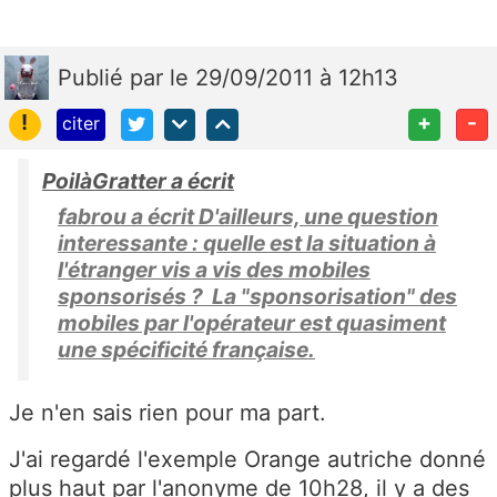
Publié
par
le 29/09/2011 à 12h13
!
+
-
citer
PoilàGratter a écrit
fabrou a écrit D'ailleurs, une question
interessante : quelle est la situation à
l'étranger vis a vis des mobiles
sponsorisés ? La "sponsorisation" des
mobiles par l'opérateur est quasiment
une spécificité française.
Je n'en sais rien pour ma part.
J'ai regardé l'exemple Orange autriche donné
plus haut par l'anonyme de 10h28, il y a des