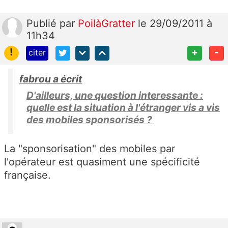
Publié
par
PoilàGratter
le 29/09/2011 à
11h34
!
+
-
citer
fabrou a écrit
D'ailleurs, une question interessante :
quelle est la situation à l'étranger vis a vis
des mobiles sponsorisés ?
La "sponsorisation" des mobiles par
l'opérateur est quasiment une spécificité
française.