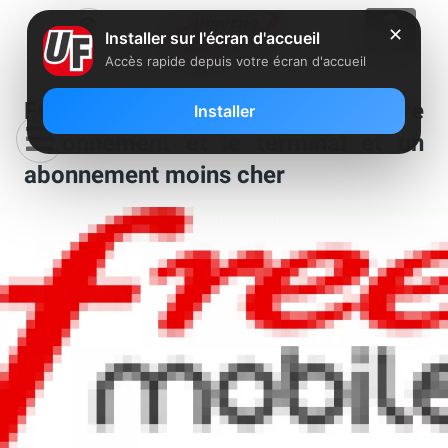
✕
Installer sur l'écran d'accueil
Accès rapide depuis votre écran d'accueil
Free Mobile : un découplage entre
Installer
l’abonnement et le terminal et un
abonnement moins cher