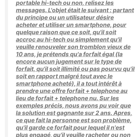
portable hi-tech ou non, relisez les
messages. L'objet était le suivant : partant
du principe ou un utilisateur désire
acheter et utiliser un smartphone, pour
quelque raison que ce soit, qu'il soit
accroc au hi-tech ou simplement qu'il
veuille renouveler son tromblon vieux de
10 ans, je prétends qu'a forfait égal (la
encore aucun jugement sur le type de
forfait, qu'il soit illimité ou pas pourvu qu'il
soit en rapport malgré tout avec le
smartphone acheté), il a tout intérêt à
prendre une offre forfait + telephone au
lieu de forfait + telephone nu. Sur les
exemples précis, nous avons pu voir que
la solution est gagnante sur 2 ans. Apres,
ce que fait la personne est son problème,
qu'il garde ce forfait pour lequel il n'est
plus engagé, qu'il veuille racheter ou non