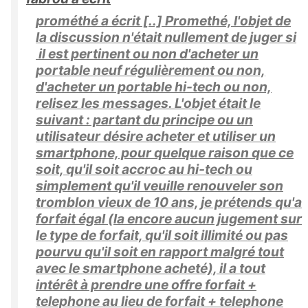
prométhé a écrit [..] Promethé, l'objet de
la discussion n'était nullement de juger si
il est pertinent ou non d'acheter un
portable neuf régulièrement ou non,
d'acheter un portable hi-tech ou non,
relisez les messages. L'objet était le
suivant : partant du principe ou un
utilisateur désire acheter et utiliser un
smartphone, pour quelque raison que ce
soit, qu'il soit accroc au hi-tech ou
simplement qu'il veuille renouveler son
tromblon vieux de 10 ans, je prétends qu'a
forfait égal (la encore aucun jugement sur
le type de forfait, qu'il soit illimité ou pas
pourvu qu'il soit en rapport malgré tout
avec le smartphone acheté), il a tout
intérêt à prendre une offre forfait +
telephone au lieu de forfait + telephone