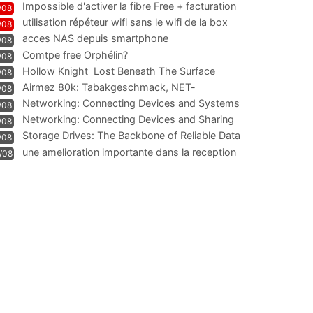
Impossible d'activer la fibre Free + facturation
/08
résiliation
utilisation répéteur wifi sans le wifi de la box
/08
acces NAS depuis smartphone
/08
Comtpe free Orphélin?
/08
Hollow Knight  Lost Beneath The Surface
/08
Airmez 80k: Tabakgeschmack, NET-
/08
Technologie und Leistung im
Networking: Connecting Devices and Systems
/08
Networking: Connecting Devices and Sharing
/08
Information
Storage Drives: The Backbone of Reliable Data
/08
Management
une amelioration importante dans la reception
/08
WIFI