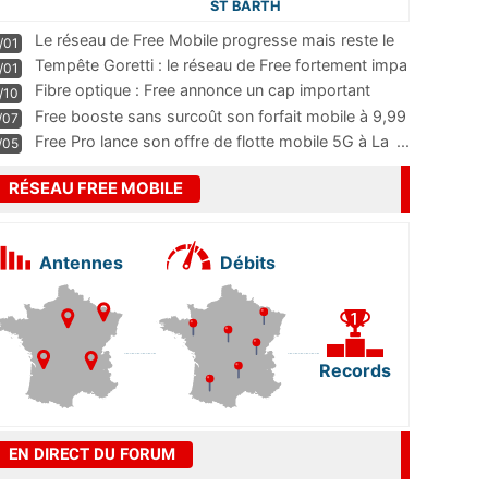
ST BARTH
Le réseau de Free Mobile progresse mais reste le
/01
m
...
Tempête Goretti : le réseau de Free fortement impa
/01
...
Fibre optique : Free annonce un cap important
/10
pass
...
Free booste sans surcoût son forfait mobile à 9,99
/07
...
Free Pro lance son offre de flotte mobile 5G à La
...
/05
RÉSEAU FREE MOBILE
Antennes
Débits
Records
EN DIRECT DU FORUM