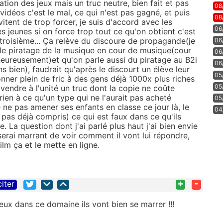
tion des jeux mais un truc neutre, bien fait et pas
08
idéos c'est le mal, ce qui n'est pas gagné, et puis
08
vitent de trop forcer, je suis d'accord avec les
06
s jeunes si on force trop tout ce qu'on obtient c'est
e troisième... Ça relève du discoure de propagande(je
06
r le piratage de la musique en cour de musique(cour
06
heureusement)et qu'on parle aussi du piratage au B2i
06
ns bien), faudrait qu'après le discourt un élève leur
05
ner plein de fric à des gens déjà 1000x plus riches
05
vendre à l'unité un truc dont la copie ne coûte
rien à ce qu'un type qui ne l'aurait pas acheté
05
 ne pas amener ses enfants en classe ce jour là, le
04
t pas déjà compris) ce qui est faux dans ce qu'ils
. La question dont j'ai parlé plus haut j'ai bien envie
 serai marrant de voir comment il vont lui répondre,
lm ça et le mette en ligne.
+
-
citer
eux dans ce domaine ils vont bien se marrer !!!