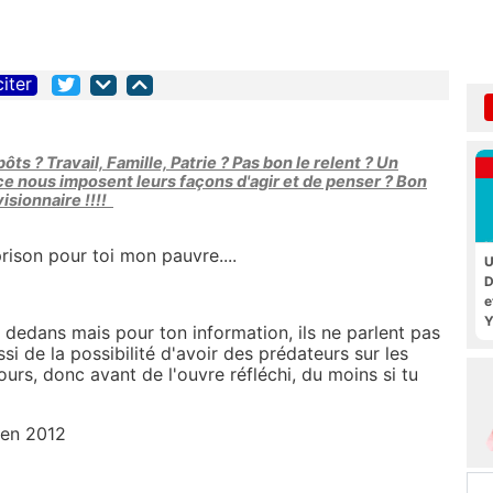
citer
ts ? Travail, Famille, Patrie ? Pas bon le relent ? Un
ce nous imposent leurs façons d'agir et de penser ? Bon
isionnaire !!!!
rison pour toi mon pauvre....
U
D
e
Y
 dedans mais pour ton information, ils ne parlent pas
si de la possibilité d'avoir des prédateurs sur les
urs, donc avant de l'ouvre réfléchi, du moins si tu
 en 2012