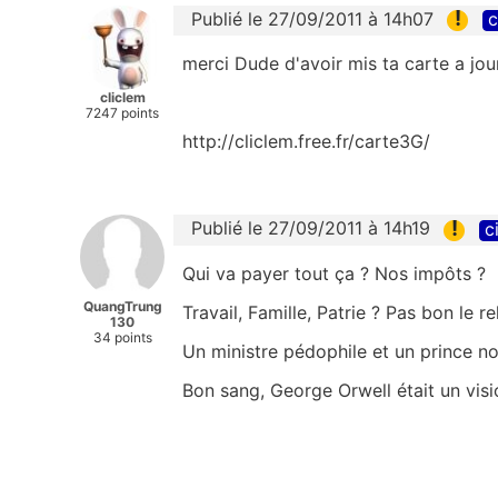
!
Publié le 27/09/2011 à 14h07
c
merci Dude d'avoir mis ta carte a jour
cliclem
7247 points
http://cliclem.free.fr/carte3G/
!
Publié le 27/09/2011 à 14h19
c
Qui va payer tout ça ? Nos impôts ?
QuangTrung
Travail, Famille, Patrie ? Pas bon le re
130
34 points
Un ministre pédophile et un prince no
Bon sang, George Orwell était un visio