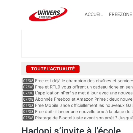
ACCUEIL
FREEZONE
TOUTE L'ACTUALITÉ
Free est déjà le champion des chaînes et services 
07/08
encore au moin...
Free et RTL9 vous offrent un cadeau riche en sens
07/08
l’obtenir
L’application nPerf se met à jour avec une nouvea
07/08
Mobile, Orange, SFR ...
Abonnés Freebox et Amazon Prime : deux nouveau
07/08
Free Mobile lance officiellement les nouveaux Ga
07/08
des promos et des cadeaux
Free doit-il lancer une nouvelle box à la place de
07/08
Piratage de Bloctel juste avant son arrêt ? Jusqu
07/08
auraient fuité
Hadopi s’invite à l’école