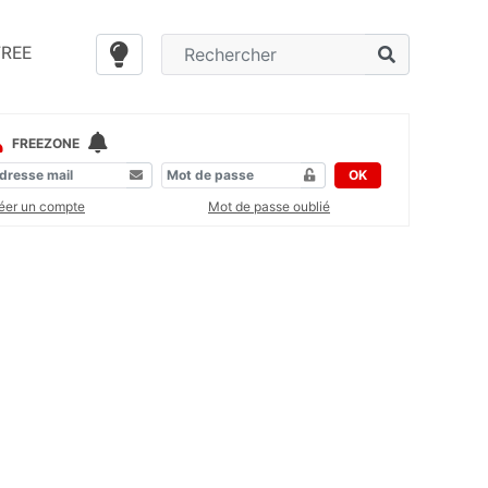
FREE
FREEZONE
OK
éer un compte
Mot de passe oublié