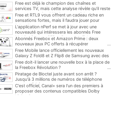
Free est déjà le champion des chaînes et
services TV, mais cette analyse révèle qu'il reste
encore au moins 141 ajouts possibles
...
Free et RTL9 vous offrent un cadeau riche en
sensations fortes, mais il faudra jouer pour
l'obtenir
...
L'application nPerf se met à jour avec une
nouveauté qui intéressera les abonnés Free
Mobile, Orange, SFR et Bouygues Telecom
...
Abonnés Freebox et Amazon Prime : deux
nouveaux jeux PC offerts à récupérer
...
Free Mobile lance officiellement les nouveaux
Galaxy Z Fold8 et Z Flip8 de Samsung avec des
promos et des cadeaux
...
Free doit-il lancer une nouvelle box à la place de
la Freebox Révolution ?
...
Piratage de Bloctel juste avant son arrêt ?
Jusqu'à 3 millions de numéros de téléphone
auraient fuité
...
C'est officiel, Canal+ sera l'un des premiers à
proposer des contenus compatibles Dolby
Vision 2
...