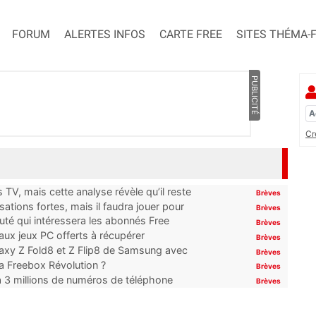
FORUM
ALERTES INFOS
CARTE FREE
SITES THÉMA-
PUBLICITÉ
Cr
TV, mais cette analyse révèle qu’il reste
Brèves
ations fortes, mais il faudra jouer pour
Brèves
uté qui intéressera les abonnés Free
Brèves
x jeux PC offerts à récupérer
Brèves
laxy Z Fold8 et Z Flip8 de Samsung avec
Brèves
 la Freebox Révolution ?
Brèves
’à 3 millions de numéros de téléphone
Brèves