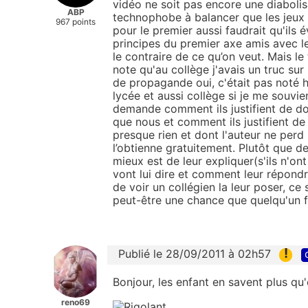
vidéo ne soit pas encore une diabolisa
ABP
technophobe à balancer que les jeux v
967 points
pour le premier aussi faudrait qu'ils é
principes du premier axe amis avec le
le contraire de ce qu’on veut. Mais l
note qu'au collège j'avais un truc su
de propagande oui, c'était pas noté 
lycée et aussi collège si je me souvie
demande comment ils justifient de don
que nous et comment ils justifient de 
presque rien et dont l'auteur ne perd 
l’obtienne gratuitement. Plutôt que de
mieux est de leur expliquer(s'ils n'on
vont lui dire et comment leur répondre
de voir un collégien la leur poser, ce
peut-être une chance que quelqu'un fi
!
Publié le 28/09/2011 à 02h57
Bonjour, les enfant en savent plus qu'
reno69