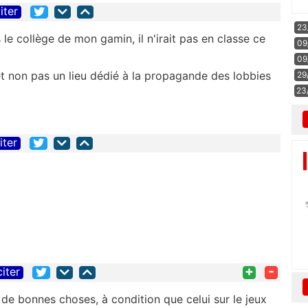
iter
23
 le collège de mon gamin, il n'irait pas en classe ce
09
09
 et non pas un lieu dédié à la propagande des lobbies
29
23
iter
+
-
citer
e bonnes choses, à condition que celui sur le jeux