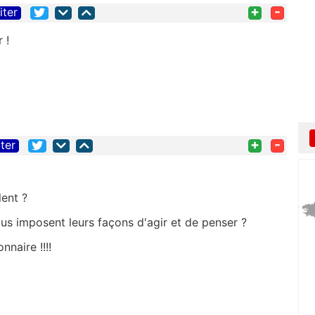
+
-
iter
 !
+
-
iter
lent ?
us imposent leurs façons d'agir et de penser ?
nnaire !!!!