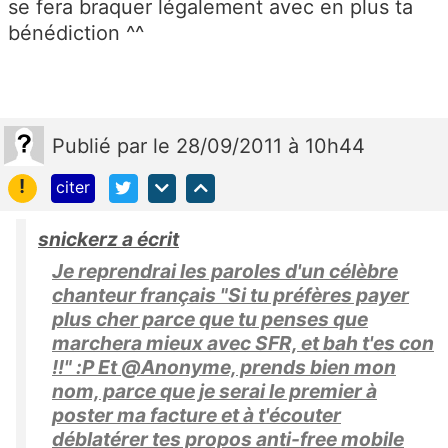
se fera braquer légalement avec en plus ta
bénédiction ^^
Publié
par
le 28/09/2011 à 10h44
!
citer
snickerz a écrit
Je reprendrai les paroles d'un célèbre
chanteur français "Si tu préfères payer
plus cher parce que tu penses que
marchera mieux avec SFR, et bah t'es con
!!" :P Et @Anonyme, prends bien mon
nom, parce que je serai le premier à
poster ma facture et à t'écouter
déblatérer tes propos anti-free mobile