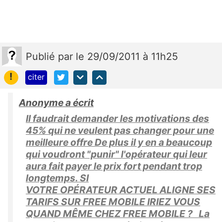
Publié
par
le 29/09/2011 à 11h25
!
citer
Anonyme a écrit
Il faudrait demander les motivations des
45% qui ne veulent pas changer pour une
meilleure offre De plus il y en a beaucoup
qui voudront "punir" l'opérateur qui leur
aura fait payer le prix fort pendant trop
longtemps. SI
VOTRE OPÉRATEUR ACTUEL ALIGNE SES
TARIFS SUR FREE MOBILE IRIEZ VOUS
QUAND MÊME CHEZ FREE MOBILE ? La