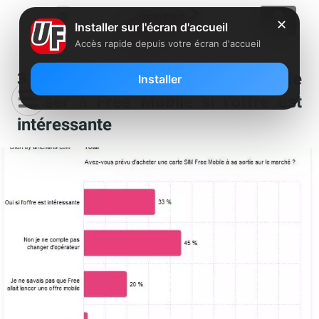
✕
Installer sur l'écran d'accueil
Accès rapide depuis votre écran d'accueil
33% des Français prévoient de
Installer
passer à Free Mobile si l’offre est
intéressante