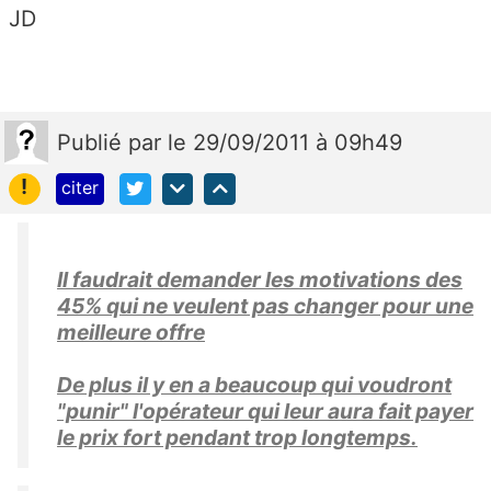
JD
Publié
par
le 29/09/2011 à 09h49
!
citer
Il faudrait demander les motivations des
45% qui ne veulent pas changer pour une
meilleure offre
De plus il y en a beaucoup qui voudront
"punir" l'opérateur qui leur aura fait payer
le prix fort pendant trop longtemps.