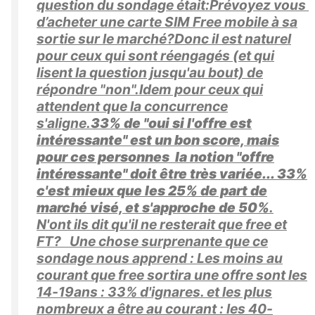
question du sondage était:Prévoyez vous
d’acheter une carte SIM Free mobile à sa
sortie sur le marché?Donc il est naturel
pour ceux qui sont réengagés (et qui
lisent la question jusqu'au bout) de
répondre "non".Idem pour ceux qui
attendent que la concurrence
s'aligne.
33% de "oui si l'offre est
intéressante" est un bon score, mais
pour ces personnes la notion "offre
intéressante" doit être très variée... 33%
c'est mieux que les 25% de part de
marché visé, et s'approche de 50%
.
N'ont ils dit qu'il ne resterait que free et
FT? Une chose surprenante que ce
sondage nous apprend : Les moins au
courant que free sortira une offre sont les
14-19ans : 33% d'ignares. et les plus
nombreux a être au courant : les 40-