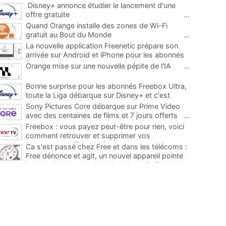
Disney+ annonce étudier le lancement d'une
offre gratuite
...
Quand Orange installe des zones de Wi-Fi
gratuit au Bout du Monde
...
La nouvelle application Freenetic prépare son
arrivée sur Android et iPhone pour les abonnés
Freebox, testez la
...
Orange mise sur une nouvelle pépite de l'IA
...
Bonne surprise pour les abonnés Freebox Ultra,
toute la Liga débarque sur Disney+ et c'est
inclus
...
Sony Pictures Core débarque sur Prime Video
avec des centaines de films et 7 jours offerts
...
Freebox : vous payez peut-être pour rien, voici
comment retrouver et supprimer vos
abonnements TV oubliés
...
Ca s'est passé chez Free et dans les télécoms :
Free dénonce et agit, un nouvel appareil pointe
le bout de son nez chez des abonnés Freebox...
...