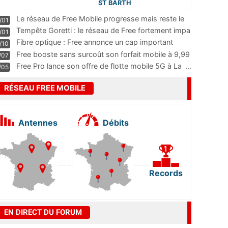
ST BARTH
Le réseau de Free Mobile progresse mais reste le
/01
m
...
Tempête Goretti : le réseau de Free fortement impa
/01
...
Fibre optique : Free annonce un cap important
/10
pass
...
Free booste sans surcoût son forfait mobile à 9,99
/07
...
Free Pro lance son offre de flotte mobile 5G à La
...
/05
RÉSEAU FREE MOBILE
Antennes
Débits
Records
EN DIRECT DU FORUM