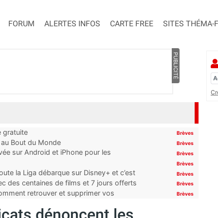
FORUM
ALERTES INFOS
CARTE FREE
SITES THÉMA-
PUBLICITÉ
Cr
 gratuite
Brèves
t au Bout du Monde
Brèves
ivée sur Android et iPhone pour les
Brèves
Brèves
oute la Liga débarque sur Disney+ et c’est
Brèves
 des centaines de films et 7 jours offerts
Brèves
 comment retrouver et supprimer vos
Brèves
icats dénoncent les