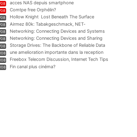
acces NAS depuis smartphone
/08
Comtpe free Orphélin?
/08
Hollow Knight  Lost Beneath The Surface
/08
Airmez 80k: Tabakgeschmack, NET-
/08
Technologie und Leistung im
Networking: Connecting Devices and Systems
/08
Networking: Connecting Devices and Sharing
/08
Information
Storage Drives: The Backbone of Reliable Data
/08
Management
une amelioration importante dans la reception
/08
WIFI
Freebox Telecom Discussion, Internet Tech Tips
/08
Communi
Fin canal plus cinéma?
/08