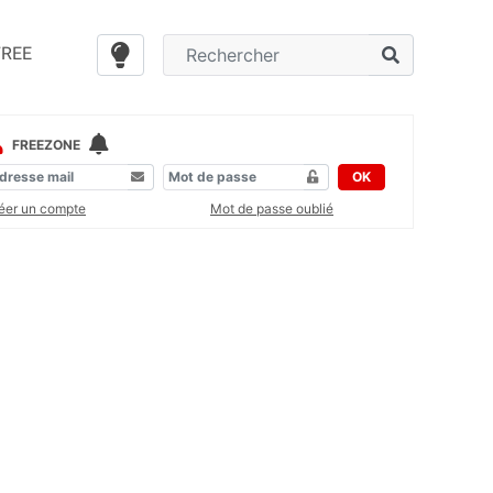
FREE
FREEZONE
OK
éer un compte
Mot de passe oublié