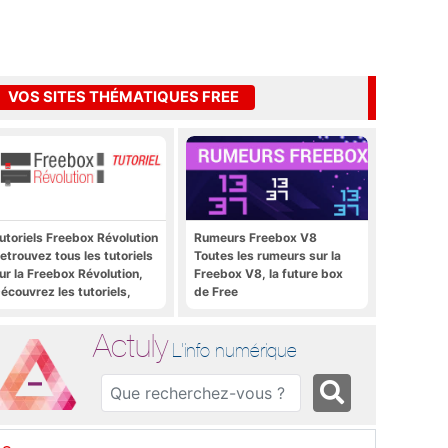
VOS SITES THÉMATIQUES FREE
utoriels Freebox Révolution
Rumeurs Freebox V8
etrouvez tous les tutoriels
Toutes les rumeurs sur la
ur la Freebox Révolution,
Freebox V8, la future box
écouvrez les tutoriels,
de Free
rucs et astuces pour la
reebox Révolution,
Actuly
reebox Server, Freebox
L'info numérique
layer