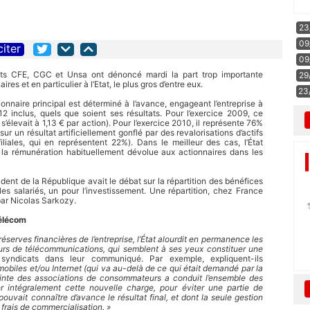
23
09
citer
09
cats CFE, CGC et Unsa ont dénoncé mardi la part trop importante
29
s et en particulier à l’Etat, le plus gros d’entre eux.
23
onnaire principal est déterminé à l’avance, engageant l’entreprise à
12 inclus, quels que soient ses résultats. Pour l’exercice 2009, ce
’élevait à 1,13 € par action). Pour l’exercice 2010, il représente 76%
sur un résultat artificiellement gonflé par des revalorisations d’actifs
iliales, qui en représentent 22%). Dans le meilleur des cas, l’État
 la rémunération habituellement dévolue aux actionnaires dans les
ident de la République avait le débat sur la répartition des bénéfices
les salariés, un pour l’investissement. Une répartition, chez France
ar Nicolas Sarkozy.
Télécom
réserves financières de l’entreprise, l’État alourdit en permanence les
urs de télécommunications, qui semblent à ses yeux constituer une
syndicats dans leur communiqué. Par exemple, expliquent-ils
 mobiles et/ou Internet (qui va au-delà de ce qui était demandé par la
inte des associations de consommateurs a conduit l’ensemble des
r intégralement cette nouvelle charge, pour éviter une partie de
pouvait connaître d’avance le résultat final, et dont la seule gestion
frais de commercialisation. »