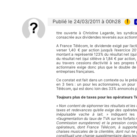
!
Publié le 24/03/2011 à 00h28
ttre ouverte à Christine Lagarde, les syndi
consacrée aux dividendes reversés aux actionnaire
A France Télécom, le dividende exigé par l’acti
verser 1,40 € par action jusqu’à l’exercice 20
montant a représenté 123% du résultat net (qui s
du résultat net (qui s’élève à 1,84 € par action, 
au travers cessions d’activité à ses propres f
actionnaire exige donc plus que le double de
entreprises françaises.
Ce constat est fait dans un contexte ou le prés
en 3 tiers : un pour les actionnaires, un pour 
Télécom, qui est donc loin des 33% annoncés p
Toujours plus de taxes pour les opérateurs 
« Non content de siphonner les résultats et les 
taxes et redevances qu’elle exige des opérate
inépuisable vache à lait. »
indiquent les 
«
l’augmentation du taux de TVA sur les forfaits
Commission européenne) et la pression conjo
opérateurs, dont France Télécom, à supporte
chaises musicales de la clientèle, dont nul ne 
constituait une charge supplémentaire dans les 