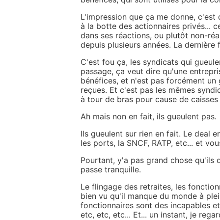
L'impression que ça me donne, c'est 
à la botte des actionnaires privés...
dans ses réactions, ou plutôt non-réac
depuis plusieurs années. La dernière f
C'est fou ça, les syndicats qui gueul
passage, ça veut dire qu'une entrepri
bénéfices, et n'est pas forcément un
reçues. Et c'est pas les mêmes syndic
à tour de bras pour cause de caisses v
Ah mais non en fait, ils gueulent pas.
Ils gueulent sur rien en fait. Le deal 
les ports, la SNCF, RATP, etc... et vou
Pourtant, y'a pas grand chose qu'ils 
passe tranquille.
Le flingage des retraites, les foncti
bien vu qu'il manque du monde à plein
fonctionnaires sont des incapables et
etc, etc, etc... Et... un instant, je re