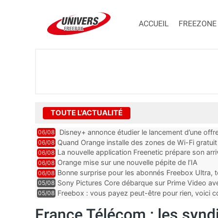
ACCUEIL
FREEZONE
TOUTE L'ACTUALITÉ
Disney+ annonce étudier le lancement d’une offre
06/08
Quand Orange installe des zones de Wi-Fi gratui
06/08
La nouvelle application Freenetic prépare son arr
06/08
abonnés Freebox, testez la
Orange mise sur une nouvelle pépite de l’IA
06/08
Bonne surprise pour les abonnés Freebox Ultra, t
06/08
inclus
Sony Pictures Core débarque sur Prime Video avec
05/08
Freebox : vous payez peut-être pour rien, voici
05/08
abonnements TV oubliés
France Télécom : les synd