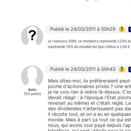
!
Publié le 24/03/2011 à 00h29
ur l’exercice 2009, ce montant a représenté 123% du ré
représente 76% du résultat net (qui s’élève à 1,84 € 
!
Publié le 24/03/2011 à 00h43
Mais dites-moi, ils préféreraient peut
poche d'actionnaires privés ? Une entr
Rafo
je ne vois rien à redire là-dessus. C'
103 points
devait réagir : à l'époque l'Etat pioc
revenait au même) et c'était réglé. La
des dividendes n'atterissaient pas dan
il récolte tout, et on a eu en quelqu
monde. Mais à part ça tout ce qui est f
nous, qui avons tout payé depuis l'ap
bénéfices, qui sont utilisés pour la co