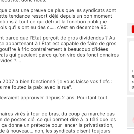
que c'est une preuve de plus que les syndicats sont
 cette tendance ressort déjà depuis un bon moment
tions à tout ce qui détruit la fonction publique
ois qu'ils ont eu des c...., c'est en décembre 95.
ent parce que l'Etat perçoit de gros dividendes ? Au
se appartenant à l'Etat est capable de faire de gros
 gouffre à fric contrairement à beaucoup d'idées
ats qui gueulent parce qu'on vire des fonctionnaires
ides ?....
T
R
en 2007 a bien fonctionné "je vous laisse vos fiefs :
s
s me foutez la paix avec la rue".
D
t
devraient approuver depuis 2 ans. Pourtant tout
F
F
P
onnaires virés à tour de bras, du coup ça marche pas
 de postes clé, ce qui permet dire à la télé que les
 ça donne un prétexte pour lancer la privatisation,
garde à nouveau... non, les syndicats disent toujours