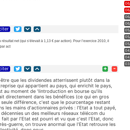
06
06
06
06
citer
05
05
sultat net (qui s’élevait à 1,13 € par action). Pour l’exercice 2010, il
05
par act
04
04
03
+
-
citer
-être que les dividendes atterrissent plutôt dans la
eprise qui appartient au pays, qui enrichit le pays,
est au moment de 'lintroduction en bourse qu'ils
hait directement dans les bénéfices (ce qui en gros
 seule différence, c'est que le pourcentage restant
s les mains d'actionnaires privés : l'Etat a tout payé,
es décennies un des meilleurs réseaux télécom du
ait par l'Etat est pourri et vu que c'est l'Etat, donc
rès-guerre, on trouve anormal que l'Etat retrouve les
llectivité, donc nous.