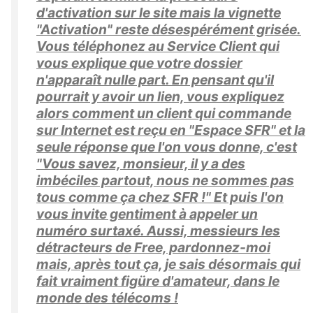
d'activation sur le site mais la vignette
"Activation" reste désespérément grisée.
Vous téléphonez au Service Client qui
vous explique que votre dossier
n'apparaît nulle part. En pensant qu'il
pourrait y avoir un lien, vous expliquez
alors comment un client qui commande
sur Internet est reçu en "Espace SFR" et la
seule réponse que l'on vous donne, c'est
"Vous savez, monsieur, il y a des
imbéciles partout, nous ne sommes pas
tous comme ça chez SFR !" Et puis l'on
vous invite gentiment à appeler un
numéro surtaxé. Aussi, messieurs les
détracteurs de Free, pardonnez-moi
mais, après tout ça, je sais désormais qui
fait vraiment figüre d'amateur, dans le
monde des télécoms !