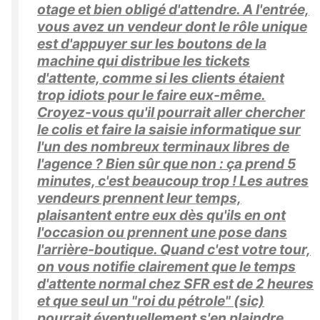
otage et bien obligé d'attendre. A l'entrée,
vous avez un vendeur dont le rôle unique
est d'appuyer sur les boutons de la
machine qui distribue les tickets
d'attente, comme si les clients étaient
trop idiots pour le faire eux-même.
Croyez-vous qu'il pourrait aller chercher
le colis et faire la saisie informatique sur
l'un des nombreux terminaux libres de
l'agence ? Bien sûr que non : ça prend 5
minutes, c'est beaucoup trop ! Les autres
vendeurs prennent leur temps,
plaisantent entre eux dès qu'ils en ont
l'occasion ou prennent une pose dans
l'arrière-boutique. Quand c'est votre tour,
on vous notifie clairement que le temps
d'attente normal chez SFR est de 2 heures
et que seul un "roi du pétrole" (sic)
pourrait éventuellement s'en plaindre.