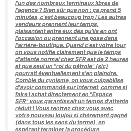
l'un des nombreux terminaux libres de
l'agence ? Bien sûr que non : ça prend 5
minutes, c'est beaucoup trop ! Les autres
vendeurs prennent leur temps,
plaisantent entre eux dès qu'ils en ont
l'occasion ou prennent une pose dans
l'arrière-boutique. Quand c'est votre tour,
on vous notifie clairement que le temps
d'attente normal chez SFR est de 2 heures
et que seul un "roi du pétrole" (sic)
pourrait éventuellement s'en plaindre.
Comble du cynisme, on vous culpabilise
d'avoir commandé sur Internet, comme si
faire l'achat directement en "Espace
SFR" vous garantissait un temps d'attente
réduit ! Vous rentrez chez vous avec
votre nouveau joujou si chèrement gagné
(dans tous les sens du terme), en
espérant terminer la procédure