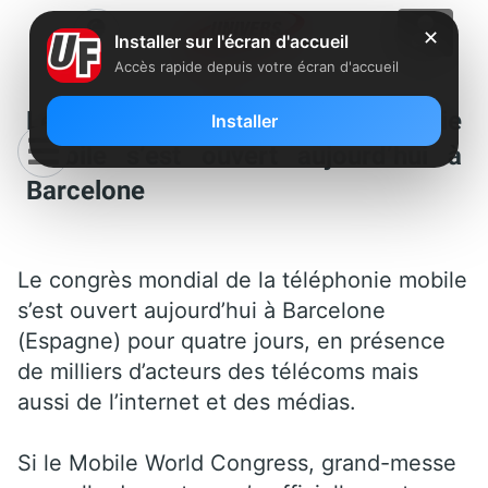
✕
Installer sur l'écran d'accueil
Accès rapide depuis votre écran d'accueil
Le congrès mondial de la téléphonie
Installer
mobile s’est ouvert aujourd’hui à
Barcelone
Le congrès mondial de la téléphonie mobile
s’est ouvert aujourd’hui à Barcelone
(Espagne) pour quatre jours, en présence
de milliers d’acteurs des télécoms mais
aussi de l’internet et des médias.
Si le Mobile World Congress, grand-messe