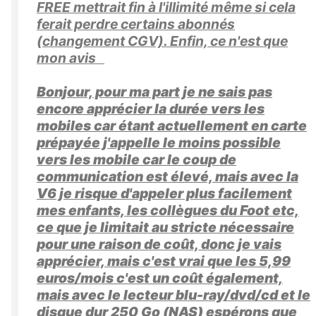
FREE mettrait fin à l'illimité même si cela
ferait perdre certains abonnés
(changement CGV). Enfin, ce n'est que
mon avis
Bonjour, pour ma part je ne sais pas
encore apprécier la durée vers les
mobiles car étant actuellement en carte
prépayée j'appelle le moins possible
vers les mobile car le coup de
communication est élevé, mais avec la
V6 je risque d'appeler plus facilement
mes enfants, les collègues du Foot etc,
ce que je limitait au stricte nécessaire
pour une raison de coût, donc je vais
apprécier, mais c'est vrai que les 5,99
euros/mois c'est un coût également,
mais avec le lecteur blu-ray/dvd/cd et le
disque dur 250 Go (NAS) espérons que