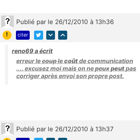
Publié
par
le 26/12/2010 à 13h36
!
citer
reno69 a écrit
erreur le
coup
le
coût
de communication
.... excusez moi mais on ne
peux
peut
pas
corriger après envoi son propre post.
Publié
par
le 26/12/2010 à 13h37