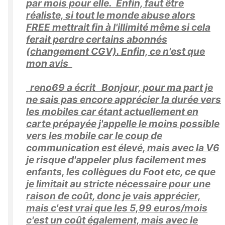
par mois pour elle. Enfin, faut être
réaliste, si tout le monde abuse alors
FREE mettrait fin à l'illimité même si cela
ferait perdre certains abonnés
(changement CGV). Enfin, ce n'est que
mon avis
reno69 a écrit
Bonjour, pour ma part je
ne sais pas encore apprécier la durée vers
les mobiles car étant actuellement en
carte prépayée j'appelle le moins possible
vers les mobile car le coup de
communication est élevé, mais avec la V6
je risque d'appeler plus facilement mes
enfants, les collègues du Foot etc, ce que
je limitait au stricte nécessaire pour une
raison de coût, donc je vais apprécier,
mais c'est vrai que les 5,99 euros/mois
c'est un coût également, mais avec le