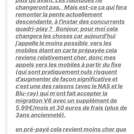
plus qu'avant. Les habitudes ne
changeront pas. Mais est-ce ça qui fera
remonter la pente actuellement
descendante, à l'instar des concurrents
quadri-play ? Bonjour, pour moi cela
changera les choses car aujourd'hui
j'appelle le moins possible vers les
mobiles étant en carte prépayée cela
reviens relativement cher, donc mes
appels vers les mobiles à partir du fixe
(qui sont pratiquement nuls risquent
d'augmenter de façon significative et
c'est une des raisons (avec le NAS et le
Blu-ray) qui m'ont fait accepter la
migration V6 avec un supplément de
5,99€/mois et 30 euros de frais (plus de
3ans ancienneté).
en pré-payé cela revient moins cher que