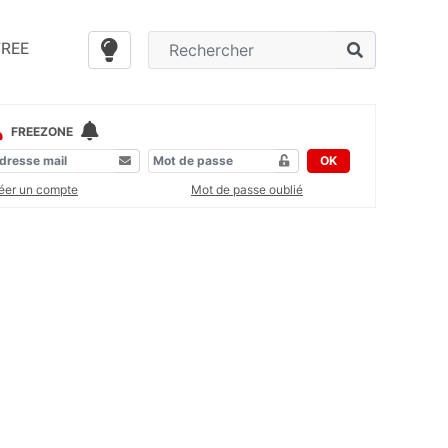
FREE
FREEZONE
OK
éer un compte
Mot de passe oublié