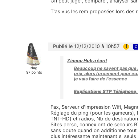
On peut juger, comparer, analyser san
T'as vus les rem proposées lors des r
!
Publié le 12/12/2010 à 10h57
c
Zincou Hub a écrit
rlag
Beaucoup ne savent pas que p
97 points
prix, alors forcement pour eu
je vais faire de l'essence
Explications STP Téléphone, in
Fax, Serveur d'impression Wifi, Magne
Réglage du ping (pour les gameurs),
TNT-HD) et radios, Nb de destination
Sites perso, connexiont de secours RTC
sans doute quand on additionne tout ç
plus intéressante maintenant si seuls 