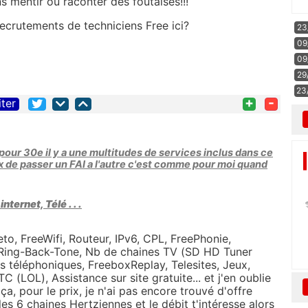
s mentir ou raconter des foutaises!!!
ecrutements de techniciens Free ici?
23
09
09
29
23
+
-
iter
our 30e il y a une multitudes de services inclus dans ce
x de passer un FAI a l'autre c'est comme pour moi quand
ternet, Télé . . .
to, FreeWifi, Routeur, IPv6, CPL, FreePhonie,
 Ring-Back-Tone, Nb de chaines TV (SD HD Tuner
s téléphoniques, FreeboxReplay, Telesites, Jeux,
 (LOL), Assistance sur site gratuite... et j'en oublie
a, pour le prix, je n'ai pas encore trouvé d'offre
les 6 chaines Hertziennes et le débit t'intéresse alors