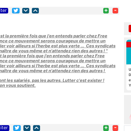
+
-
iter
st la première fois que j'en entends parler chez Free
 lance ce mouvement serons courageux de mettre un
er voir ailleurs si l'herbe est plus verte ... Ces syndicats
aître de vous même et n'attendez rien des autres ! "
t la première fois que j'en entends parler chez Free
 lance ce mouvement serons courageux de mettre un
er voir ailleurs si l'herbe est plus verte ... Ces syndicats
U
maître de vous même et n'attendez rien des autres !
D
e
nt les salariés, pas les autres. Lutter c'est exister !
 on vous soutient.
Y
+
-
iter