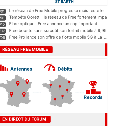
ST BARTH
Le réseau de Free Mobile progresse mais reste le
/01
m
...
Tempête Goretti : le réseau de Free fortement impa
/01
...
Fibre optique : Free annonce un cap important
/10
pass
...
Free booste sans surcoût son forfait mobile à 9,99
/07
...
Free Pro lance son offre de flotte mobile 5G à La
...
/05
RÉSEAU FREE MOBILE
Antennes
Débits
Records
EN DIRECT DU FORUM