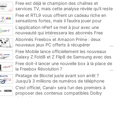
Free est déjà le champion des chaînes et
services TV, mais cette analyse révèle qu'il reste
encore au moins 141 ajouts possibles
...
Free et RTL9 vous offrent un cadeau riche en
sensations fortes, mais il faudra jouer pour
l'obtenir
...
L'application nPerf se met à jour avec une
nouveauté qui intéressera les abonnés Free
Mobile, Orange, SFR et Bouygues Telecom
...
Abonnés Freebox et Amazon Prime : deux
nouveaux jeux PC offerts à récupérer
...
Free Mobile lance officiellement les nouveaux
Galaxy Z Fold8 et Z Flip8 de Samsung avec des
promos et des cadeaux
...
Free doit-il lancer une nouvelle box à la place de
la Freebox Révolution ?
...
Piratage de Bloctel juste avant son arrêt ?
Jusqu'à 3 millions de numéros de téléphone
auraient fuité
...
C'est officiel, Canal+ sera l'un des premiers à
proposer des contenus compatibles Dolby
Vision 2
...