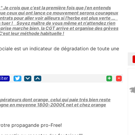
 Je crois que c'est la première fois que j'en entends
 que ceux qui ont lance ce mouvement serons courageux
rats pour aller voir ailleurs si l'herbe est plus verte ...
 tuer ! Soyez maître de vous même et n'attendez rien
prise marche bien, la CGT arrive et organise des grèves
 C'est leur méthode habituelle !
sociale est un indicateur de dégradation de toute une
+
-
iter
 opérateurs dont orange, celui qui paie trés bien reste
 gagne en moyenne 1800-2000€ net et chez orange
c votre propagande pro-Free!