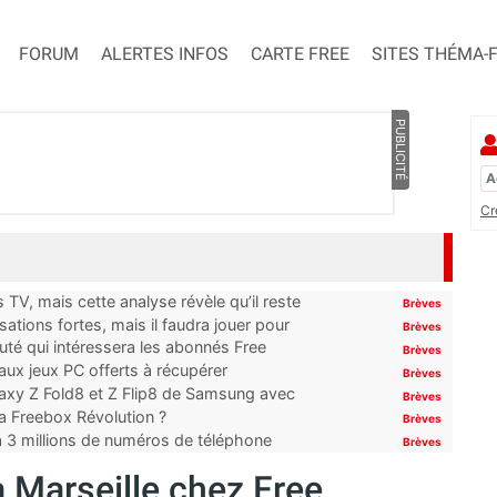
FORUM
ALERTES INFOS
CARTE FREE
SITES THÉMA-
PUBLICITÉ
Cr
TV, mais cette analyse révèle qu’il reste
Brèves
ations fortes, mais il faudra jouer pour
Brèves
uté qui intéressera les abonnés Free
Brèves
x jeux PC offerts à récupérer
Brèves
laxy Z Fold8 et Z Flip8 de Samsung avec
Brèves
 la Freebox Révolution ?
Brèves
’à 3 millions de numéros de téléphone
Brèves
 Marseille chez Free