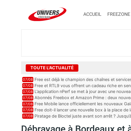
ACCUEIL
FREEZONE
TOUTE L'ACTUALITÉ
Free est déjà le champion des chaînes et services 
07/08
encore au moin...
Free et RTL9 vous offrent un cadeau riche en sens
07/08
l’obtenir
L’application nPerf se met à jour avec une nouvea
07/08
Mobile, Orange, SFR ...
Abonnés Freebox et Amazon Prime : deux nouveau
07/08
Free Mobile lance officiellement les nouveaux Ga
07/08
des promos et des cadeaux
Free doit-il lancer une nouvelle box à la place de
07/08
Piratage de Bloctel juste avant son arrêt ? Jusqu
07/08
auraient fuité
Débrayage à Bordeaux et à