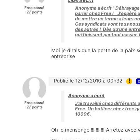
Lilah a écrit
Free cassé
Anonyme a écrit " Débrayage "
27 points
parler chez Free ! J'espère
de mettre un terme a leurs cont
Ces syndicats vont tous nous
des autres ! Dès qu'une entre
qui finissent par tout casser.
Moi je dirais que la perte de la paix 
entreprise
!
Publié le 12/12/2010 à 00h32
c
Anonyme a écrit
Free cassé
J'ai travaillé chez différents
27 points
Free. Un hotliner chez free
1000€.
Oh le mensonge!!!!!!!!!!!! Arrêtez ave