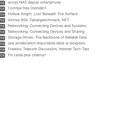
acces NAS depuis smartphone
/08
Comtpe free Orphélin?
/08
Hollow Knight  Lost Beneath The Surface
/08
Airmez 80k: Tabakgeschmack, NET-
/08
Technologie und Leistung im
Networking: Connecting Devices and Systems
/08
Networking: Connecting Devices and Sharing
/08
Information
Storage Drives: The Backbone of Reliable Data
/08
Management
une amelioration importante dans la reception
/08
WIFI
Freebox Telecom Discussion, Internet Tech Tips
/08
Communi
Fin canal plus cinéma?
/08