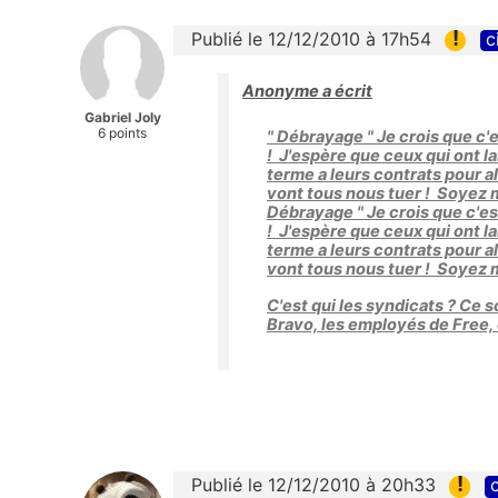
!
Publié le 12/12/2010 à 17h54
c
Anonyme a écrit
Gabriel Joly
6 points
" Débrayage " Je crois que c'e
! J'espère que ceux qui ont
terme a leurs contrats pour all
vont tous nous tuer ! Soyez m
Débrayage " Je crois que c'es
! J'espère que ceux qui ont
terme a leurs contrats pour all
vont tous nous tuer ! Soyez 
C'est qui les syndicats ? Ce so
Bravo, les employés de Free,
!
Publié le 12/12/2010 à 20h33
c