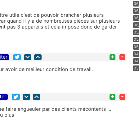
06
06
être utile c'est de pouvoir brancher plusieurs
06
r quand il y a de nombreuses pièces sur plusieurs
06
sent pas 3 appareils et cela impose donc de garder
05
05
05
04
+
-
iter
04
03
r avoir de meilleur condition de travail.
+
-
ter
e faire engueuler par des clients mécontents ...
u plus