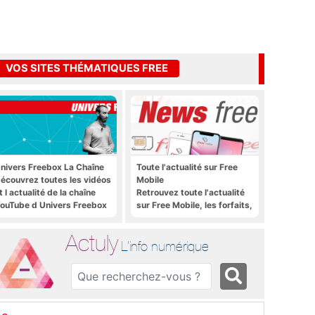
VOS SITES THÉMATIQUES FREE
nivers Freebox La Chaîne
Toute l'actualité sur Free
écouvrez toutes les vidéos
Mobile
t l actualité de la chaîne
Retrouvez toute l'actualité
ouTube d Univers Freebox
sur Free Mobile, les forfaits,
le déploiement 4G, 5G, les
promos, les nouveautés et
Actuly
bien plus encore
L'info numérique