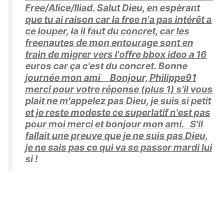
Free/Alice/Iliad. Salut Dieu, en espèrant
que tu ai raison car la free n'a pas intérêt a
ce louper, la il faut du concret, car les
freenautes de mon entourage sont en
train de migrer vers l'offre bbox ideo a 16
euros car ça c'est du concret. Bonne
journée mon ami Bonjour, Philippe91
merci pour votre réponse (plus 1) s'il vous
plait ne m'appelez pas Dieu, je suis si petit
et je reste modeste ce superlatif n'est pas
pour moi merci et bonjour mon ami. S'il
fallait une preuve que je ne suis pas Dieu,
je ne sais pas ce qui va se passer mardi lui
si !