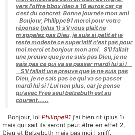
vers l'offre bbox ideo a 16 euros car ça
c'est du concret. Bonne journée mon ami
Bonjour, Philippe91 merci pour votre
réponse (plus 1) s'il vous plait ne
m'appelez pas Dieu, je suis si petit et je
reste modeste ce superlatif n'est pas pour
moi merci et bonjour mon ami. S'il fallait
une preuve que je ne suis pas Dieu, je ne
sais pas ce qui va se passer mardi lui si !
S'il fallait une preuve que je ne suis pas
Dieu, je ne sais pas ce qui va se passer
mardi lui si ! Lui non plus, car je pense
qu'avec Free seul belzebuth est au
courant......
Bonjour, lol
Philippe91
j'ai bien rit (plus 1)
mais qui sait ils seront peut être en effet 2,
Dieu et Belzebuth mais pas moi ! sniff.