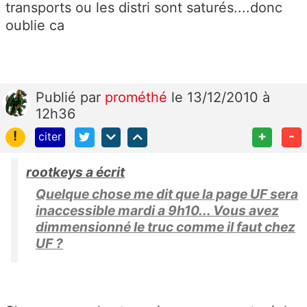
transports ou les distri sont saturés....donc
oublie ca
Publié
par
prométhé
le 13/12/2010 à
12h36
!
+
-
citer
rootkeys a écrit
Quelque chose me dit que la page UF sera
inaccessible mardi a 9h10... Vous avez
dimmensionné le truc comme il faut chez
UF ?