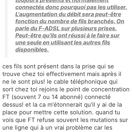
toujours présents et normalement
connectés donc pourquoi pas les utiliser.
L'augmentation du débit sera peut-être
fonction du nombre de fils branchés. On
parle du F-ADSL sur plusieurs prises.
Peut-être qu'ils ont réussi à le faire sur
une seule en utilisant les autres fils
disponibles.
ces fils sont présent dans la prise qui se
trouve chez toi effectivement mais après il
ne le sont plus! le cable téléphonique qui
sort chez toi rejoins le point de concentration
FT (souvent 7 ou 14 abonné) connecté
dessus! et la ca m'étonnerait qu'il y ai de la
place pour mettre cette solution. quand tu
vois que FT refuse souvent les mutations sur
une ligne qui à un vrai problème car les