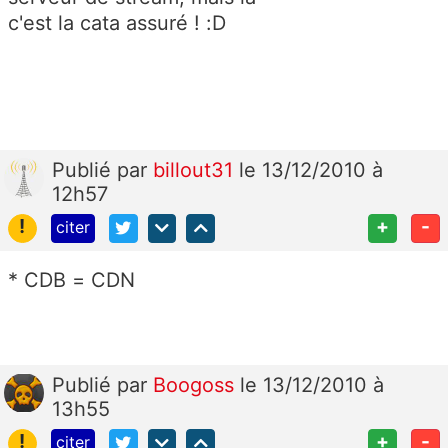
c'est la cata assuré ! :D
Publié
par
billout31
le 13/12/2010 à
12h57
!
+
-
citer
* CDB = CDN
Publié
par
Boogoss
le 13/12/2010 à
13h55
!
+
-
citer