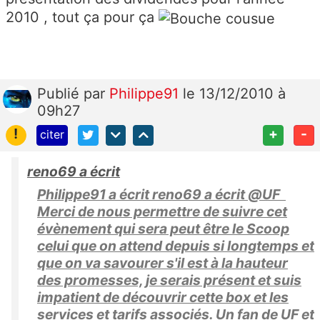
2010 , tout ça pour ça
Publié
par
Philippe91
le 13/12/2010 à
09h27
!
+
-
citer
reno69 a écrit
Philippe91 a écrit reno69 a écrit @UF
Merci de nous permettre de suivre cet
évènement qui sera peut être le Scoop
celui que on attend depuis si longtemps et
que on va savourer s'il est à la hauteur
des promesses, je serais présent et suis
impatient de découvrir cette box et les
services et tarifs associés. Un fan de UF et