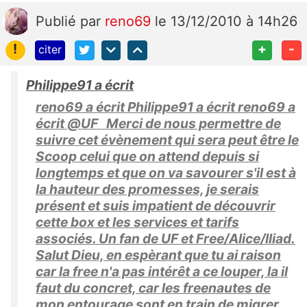
Publié
par
reno69
le 13/12/2010 à 14h26
!
+
-
citer
Philippe91 a écrit
reno69 a écrit Philippe91 a écrit reno69 a
écrit @UF Merci de nous permettre de
suivre cet évènement qui sera peut être le
Scoop celui que on attend depuis si
longtemps et que on va savourer s'il est à
la hauteur des promesses, je serais
présent et suis impatient de découvrir
cette box et les services et tarifs
associés. Un fan de UF et Free/Alice/Iliad.
Salut Dieu, en espèrant que tu ai raison
car la free n'a pas intérêt a ce louper, la il
faut du concret, car les freenautes de
mon entourage sont en train de migrer