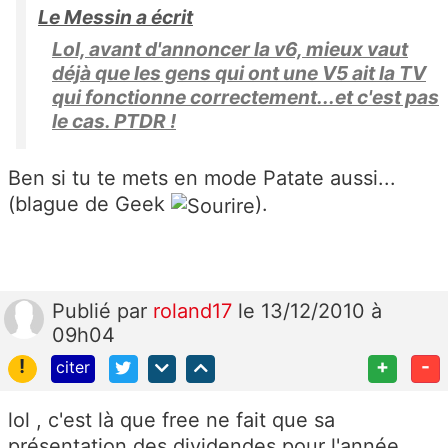
Le Messin a écrit
Lol, avant d'annoncer la v6, mieux vaut
déjà que les gens qui ont une V5 ait la TV
qui fonctionne correctement...et c'est pas
le cas. PTDR !
Ben si tu te mets en mode Patate aussi...
(blague de Geek
).
Publié
par
roland17
le 13/12/2010 à
09h04
!
+
-
citer
lol , c'est là que free ne fait que sa
présentation des dividendes pour l'année