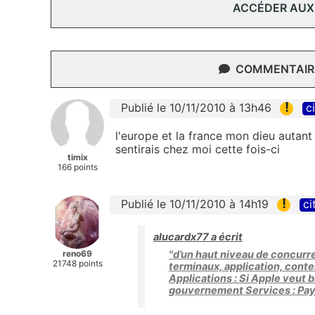
ACCÉDER AUX
COMMENTAIRE
!
Publié le 10/11/2010 à 13h46
c
l'europe et la france mon dieu autant
sentirais chez moi cette fois-ci
timix
166 points
!
Publié le 10/11/2010 à 14h19
ci
alucardx77 a écrit
reno69
"d’un haut niveau de concurre
21748 points
terminaux, application, cont
Applications : Si Apple veut 
gouvernement Services : Payan