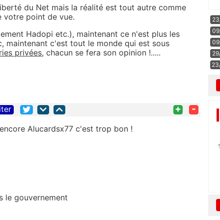
iberté du Net mais la réalité est tout autre comme
e votre point de vue.
23
09
lement Hadopi etc.), maintenant ce n'est plus les
09
c, maintenant c'est tout le monde qui est sous
ries privées
, chacun se fera son opinion !.....
29
23
+
-
iter
 encore Alucardsx77 c'est trop bon !
as le gouvernement