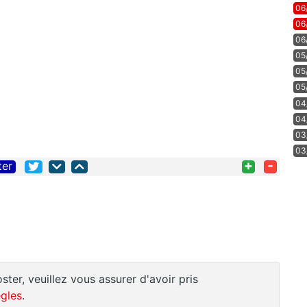
06
06
06
05
05
05
04
04
03
03
+
-
ter
ster, veuillez vous assurer d'avoir pris
gles
.