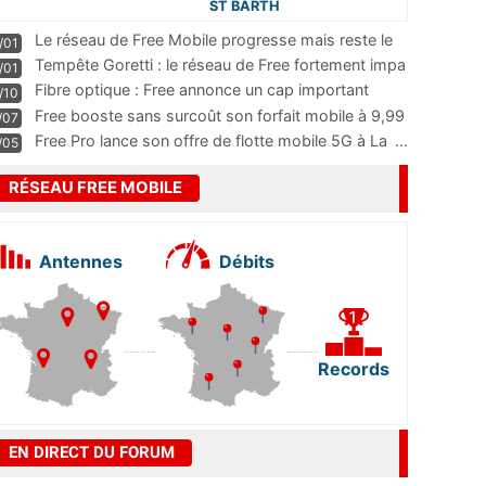
ST BARTH
Le réseau de Free Mobile progresse mais reste le
/01
m
...
Tempête Goretti : le réseau de Free fortement impa
/01
...
Fibre optique : Free annonce un cap important
/10
pass
...
Free booste sans surcoût son forfait mobile à 9,99
/07
...
Free Pro lance son offre de flotte mobile 5G à La
...
/05
RÉSEAU FREE MOBILE
Antennes
Débits
Records
EN DIRECT DU FORUM