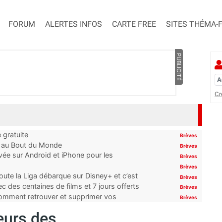
FORUM
ALERTES INFOS
CARTE FREE
SITES THÉMA-
PUBLICITÉ
Cr
 gratuite
Brèves
t au Bout du Monde
Brèves
ivée sur Android et iPhone pour les
Brèves
Brèves
oute la Liga débarque sur Disney+ et c’est
Brèves
 des centaines de films et 7 jours offerts
Brèves
 comment retrouver et supprimer vos
Brèves
teurs des