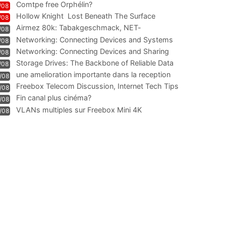
Comtpe free Orphélin?
/08
Hollow Knight  Lost Beneath The Surface
/08
Airmez 80k: Tabakgeschmack, NET-
/08
Technologie und Leistung im
Networking: Connecting Devices and Systems
/08
Networking: Connecting Devices and Sharing
/08
Information
Storage Drives: The Backbone of Reliable Data
/08
Management
une amelioration importante dans la reception
/08
WIFI
Freebox Telecom Discussion, Internet Tech Tips
/08
Communi
Fin canal plus cinéma?
/08
VLANs multiples sur Freebox Mini 4K
/08