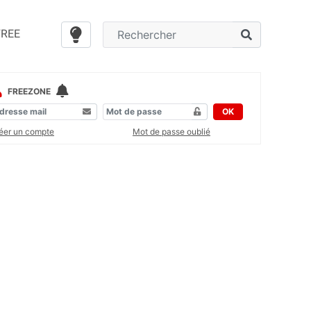
FREE
FREEZONE
OK
éer un compte
Mot de passe oublié