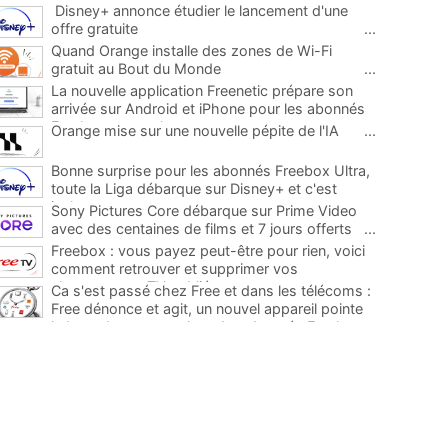
Disney+ annonce étudier le lancement d'une
offre gratuite
...
Quand Orange installe des zones de Wi-Fi
gratuit au Bout du Monde
...
La nouvelle application Freenetic prépare son
arrivée sur Android et iPhone pour les abonnés
Freebox, testez la
...
Orange mise sur une nouvelle pépite de l'IA
...
Bonne surprise pour les abonnés Freebox Ultra,
toute la Liga débarque sur Disney+ et c'est
inclus
...
Sony Pictures Core débarque sur Prime Video
avec des centaines de films et 7 jours offerts
...
Freebox : vous payez peut-être pour rien, voici
comment retrouver et supprimer vos
abonnements TV oubliés
...
Ca s'est passé chez Free et dans les télécoms :
Free dénonce et agit, un nouvel appareil pointe
le bout de son nez chez des abonnés Freebox...
...