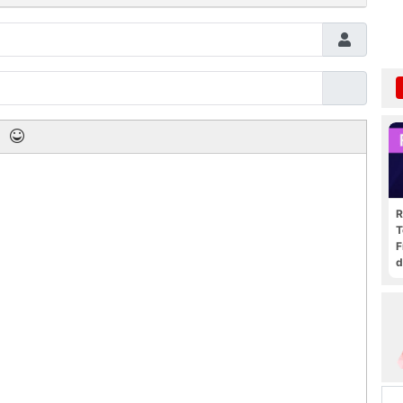
R
T
F
d