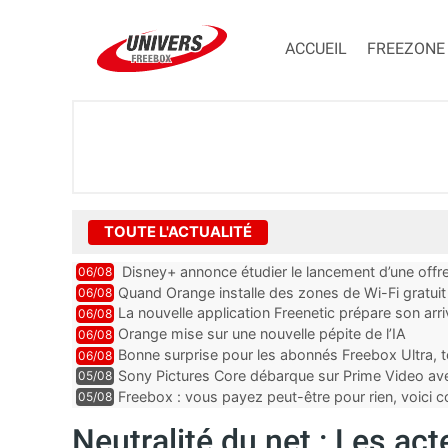
ACCUEIL
FREEZONE
TOUTE L'ACTUALITÉ
Disney+ annonce étudier le lancement d’une offre
06/08
Quand Orange installe des zones de Wi-Fi gratui
06/08
La nouvelle application Freenetic prépare son arr
06/08
abonnés Freebox, testez la
Orange mise sur une nouvelle pépite de l’IA
06/08
Bonne surprise pour les abonnés Freebox Ultra, t
06/08
inclus
Sony Pictures Core débarque sur Prime Video avec
05/08
Freebox : vous payez peut-être pour rien, voici
05/08
abonnements TV oubliés
Neutralité du net : Les ac