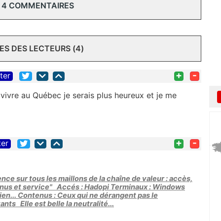
 4 COMMENTAIRES
S DES LECTEURS (4)
+
-
iter
 vivre au Québec je serais plus heureux et je me
+
-
ter
nce sur tous les maillons de la chaîne de valeur : accès,
enus et service" Accés : Hadopi Terminaux : Windows
bien... Contenus : Ceux qui ne dérangent pas le
ts Elle est belle la neutralité...