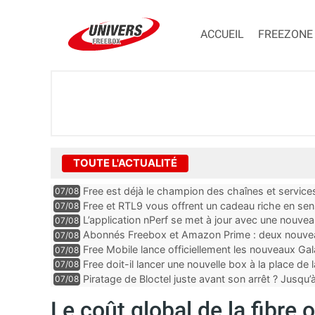
ACCUEIL
FREEZONE
TOUTE L'ACTUALITÉ
Free est déjà le champion des chaînes et services 
07/08
encore au moin...
Free et RTL9 vous offrent un cadeau riche en sens
07/08
l’obtenir
L’application nPerf se met à jour avec une nouvea
07/08
Mobile, Orange, SFR ...
Abonnés Freebox et Amazon Prime : deux nouveau
07/08
Free Mobile lance officiellement les nouveaux Ga
07/08
des promos et des cadeaux
Free doit-il lancer une nouvelle box à la place de
07/08
Piratage de Bloctel juste avant son arrêt ? Jusqu
07/08
auraient fuité
Le coût global de la fibre 