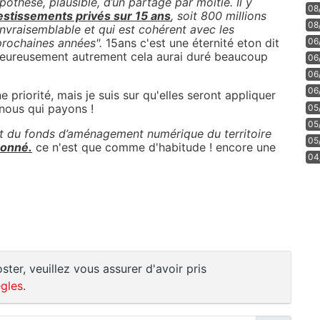
pothèse, plausible, d’un partage par moitié. Il y
08
estissements privés sur 15 ans
, soit 800 millions
08
invraisemblable et qui est cohérent avec les
06
prochaines années".
15ans c'est une éternité eton dit
.. heureusement autrement cela aurai duré beaucoup
06
06
06
priorité, mais je suis sur qu'elles seront appliquer
 nous qui payons !
05
05
t du fonds d’aménagement numérique du territoire
05
bonné.
ce n'est que comme d'habitude ! encore une
04
ster, veuillez vous assurer d'avoir pris
gles
.