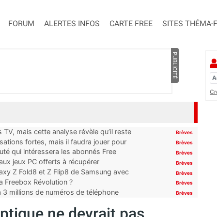
FORUM
ALERTES INFOS
CARTE FREE
SITES THÉMA-
PUBLICITÉ
Cr
TV, mais cette analyse révèle qu’il reste
Brèves
ations fortes, mais il faudra jouer pour
Brèves
uté qui intéressera les abonnés Free
Brèves
x jeux PC offerts à récupérer
Brèves
laxy Z Fold8 et Z Flip8 de Samsung avec
Brèves
 la Freebox Révolution ?
Brèves
’à 3 millions de numéros de téléphone
Brèves
optique ne devrait pas