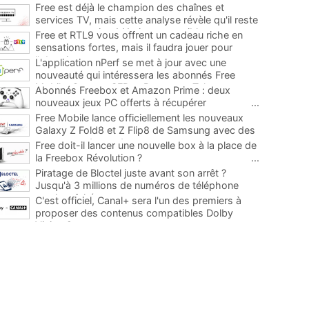
Free est déjà le champion des chaînes et
services TV, mais cette analyse révèle qu'il reste
encore au moins 141 ajouts possibles
...
Free et RTL9 vous offrent un cadeau riche en
sensations fortes, mais il faudra jouer pour
l'obtenir
...
L'application nPerf se met à jour avec une
nouveauté qui intéressera les abonnés Free
Mobile, Orange, SFR et Bouygues Telecom
...
Abonnés Freebox et Amazon Prime : deux
nouveaux jeux PC offerts à récupérer
...
Free Mobile lance officiellement les nouveaux
Galaxy Z Fold8 et Z Flip8 de Samsung avec des
promos et des cadeaux
...
Free doit-il lancer une nouvelle box à la place de
la Freebox Révolution ?
...
Piratage de Bloctel juste avant son arrêt ?
Jusqu'à 3 millions de numéros de téléphone
auraient fuité
...
C'est officiel, Canal+ sera l'un des premiers à
proposer des contenus compatibles Dolby
Vision 2
...