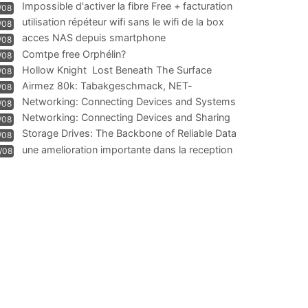
Impossible d'activer la fibre Free + facturation
/08
résiliation
utilisation répéteur wifi sans le wifi de la box
/08
acces NAS depuis smartphone
/08
Comtpe free Orphélin?
/08
Hollow Knight  Lost Beneath The Surface
/08
Airmez 80k: Tabakgeschmack, NET-
/08
Technologie und Leistung im
Networking: Connecting Devices and Systems
/08
Networking: Connecting Devices and Sharing
/08
Information
Storage Drives: The Backbone of Reliable Data
/08
Management
une amelioration importante dans la reception
/08
WIFI