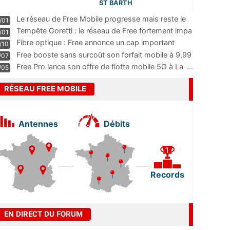
ST BARTH
Le réseau de Free Mobile progresse mais reste le
/01
m
...
Tempête Goretti : le réseau de Free fortement impa
/01
...
Fibre optique : Free annonce un cap important
/10
pass
...
Free booste sans surcoût son forfait mobile à 9,99
/07
...
Free Pro lance son offre de flotte mobile 5G à La
...
/05
RÉSEAU FREE MOBILE
Antennes
Débits
Records
EN DIRECT DU FORUM