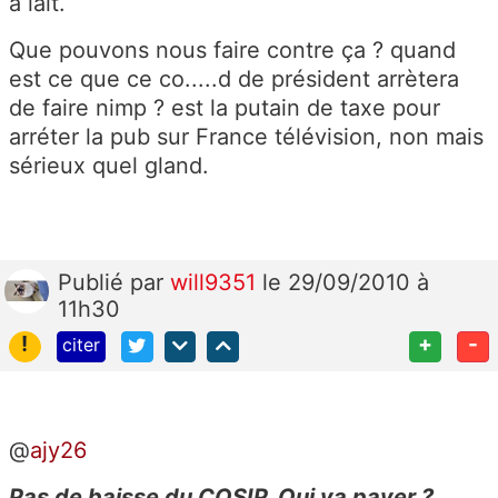
à lait.
Que pouvons nous faire contre ça ? quand
est ce que ce co.....d de président arrètera
de faire nimp ? est la putain de taxe pour
arréter la pub sur France télévision, non mais
sérieux quel gland.
Publié
par
will9351
le 29/09/2010 à
11h30
!
+
-
citer
@
ajy26
Pas de baisse du COSIP. Qui va payer ?