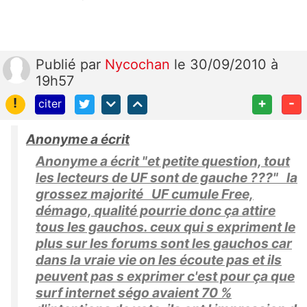
Publié
par
Nycochan
le 30/09/2010 à
19h57
!
+
-
citer
Anonyme a écrit
Anonyme a écrit "et petite question, tout
les lecteurs de UF sont de gauche ???" la
grossez majorité UF cumule Free,
démago, qualité pourrie donc ça attire
tous les gauchos. ceux qui s expriment le
plus sur les forums sont les gauchos car
dans la vraie vie on les écoute pas et ils
peuvent pas s exprimer c'est pour ça que
surf internet ségo avaient 70 %