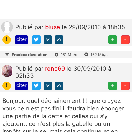
Publié
par
bluse
le 29/09/2010 à 18h35
!
+
-
citer
Freebox révolution
161 Mb/s
162 Mb/s
Publié
par
reno69
le 30/09/2010 à
02h33
!
+
-
citer
Bonjour, quel déchainement !!! que croyez
vous ce n'est pas fini il faudra bien éponger
une partie de la dette et celles qui s'y
ajoutent, ce n'est plus la gabelle ou un
impôts sur le sel mais cela continue et en