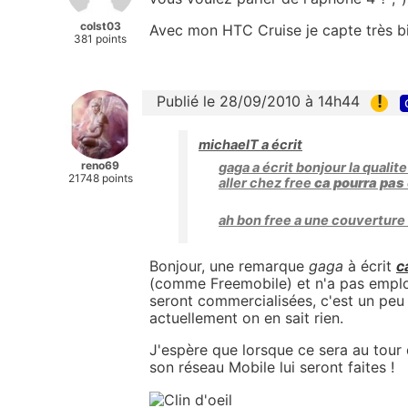
colst03
Avec mon HTC Cruise je capte très b
381 points
!
Publié le 28/09/2010 à 14h44
michaelT a écrit
reno69
gaga a écrit bonjour la quali
21748 points
aller chez free
ca pourra pas
ah bon free a une couverture 
Bonjour, une remarque
gaga
à écrit
c
(comme Freemobile) et n'a pas employé
seront commercialisées, c'est un pe
actuellement on en sait rien.
J'espère que lorsque ce sera au tour
son réseau Mobile lui seront faites !