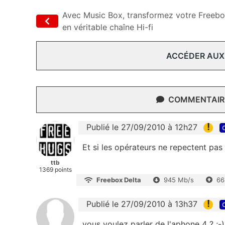
Avec Music Box, transformez votre Freeb
en véritable chaîne Hi-fi
ACCÉDER AUX
COMMENTAIRE
!
Publié le 27/09/2010 à 12h27
Et si les opérateurs ne repectent pas
ttb
1369 points
Freebox Delta
945 Mb/s
66
!
Publié le 27/09/2010 à 13h37
vous voulez parler de l'aphone 4 ? ;-)