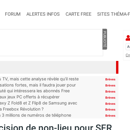
FORUM
ALERTES INFOS
CARTE FREE
SITES THÉMA-
PUBLICITÉ
Cr
TV, mais cette analyse révèle qu’il reste
Brèves
ations fortes, mais il faudra jouer pour
Brèves
uté qui intéressera les abonnés Free
Brèves
x jeux PC offerts à récupérer
Brèves
laxy Z Fold8 et Z Flip8 de Samsung avec
Brèves
 la Freebox Révolution ?
Brèves
’à 3 millions de numéros de téléphone
Brèves
cision de non-lieu pour SFR