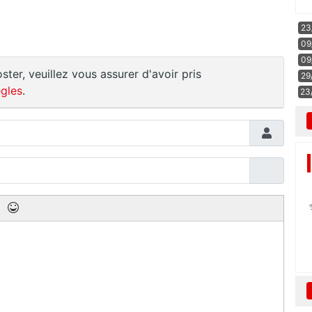
23
09
09
ster, veuillez vous assurer d'avoir pris
29
gles
.
23