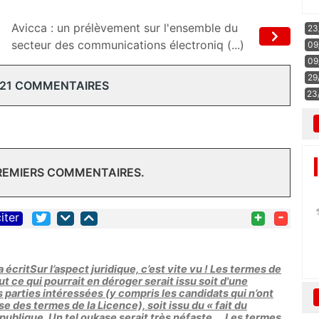
Avicca : un prélèvement sur l'ensemble du
23
secteur des communications électroniq (...)
09
09
29
 21 COMMENTAIRES
23
PREMIERS COMMENTAIRES.
+
-
iter
 écritSur l’aspect juridique, c’est vite vu ! Les termes de
ut ce qui pourrait en déroger serait issu soit d'une
 parties intéressées (y compris les candidats qui n’ont
e des termes de la Licence), soit issu du « fait du
e publique. Un tel oukase serait très néfaste … Les termes