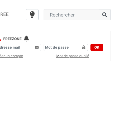
FREE
FREEZONE
OK
éer un compte
Mot de passe oublié