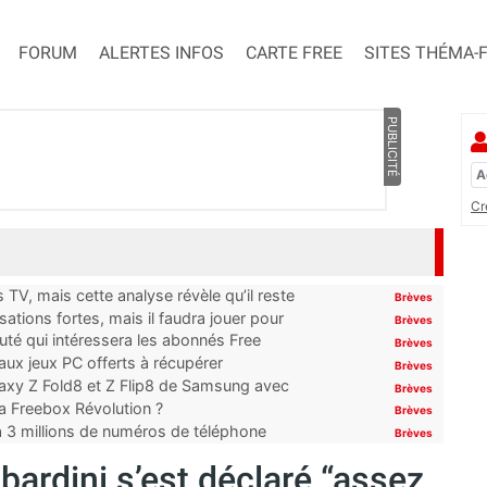
FORUM
ALERTES INFOS
CARTE FREE
SITES THÉMA-
PUBLICITÉ
Cr
TV, mais cette analyse révèle qu’il reste
Brèves
ations fortes, mais il faudra jouer pour
Brèves
uté qui intéressera les abonnés Free
Brèves
x jeux PC offerts à récupérer
Brèves
laxy Z Fold8 et Z Flip8 de Samsung avec
Brèves
 la Freebox Révolution ?
Brèves
’à 3 millions de numéros de téléphone
Brèves
ardini s’est déclaré “assez