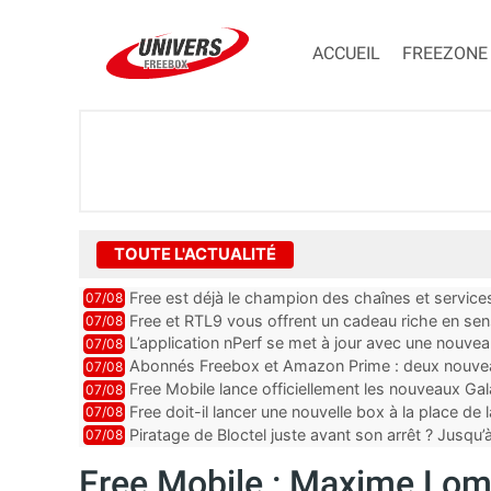
ACCUEIL
FREEZONE
TOUTE L'ACTUALITÉ
Free est déjà le champion des chaînes et services 
07/08
encore au moin...
Free et RTL9 vous offrent un cadeau riche en sens
07/08
l’obtenir
L’application nPerf se met à jour avec une nouvea
07/08
Mobile, Orange, SFR ...
Abonnés Freebox et Amazon Prime : deux nouveau
07/08
Free Mobile lance officiellement les nouveaux Ga
07/08
des promos et des cadeaux
Free doit-il lancer une nouvelle box à la place de
07/08
Piratage de Bloctel juste avant son arrêt ? Jusqu
07/08
auraient fuité
Free Mobile : Maxime Lomb