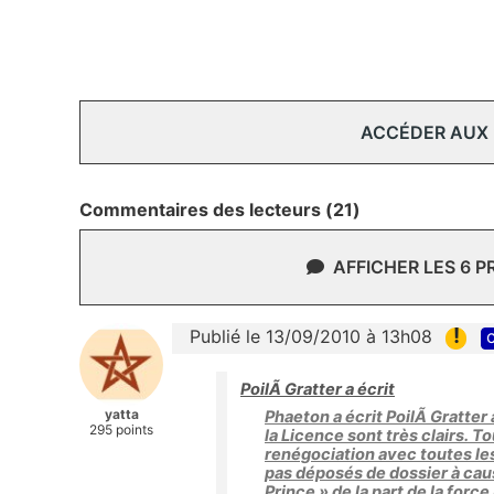
ACCÉDER AUX
Commentaires des lecteurs (21)
AFFICHER LES 6 
!
Publié le 13/09/2010 à 13h08
c
PoilÃ Gratter a écrit
yatta
Phaeton a écrit PoilÃ Gratter a
295 points
la Licence sont très clairs. To
renégociation avec toutes les
pas déposés de dossier à caus
Prince » de la part de la forc