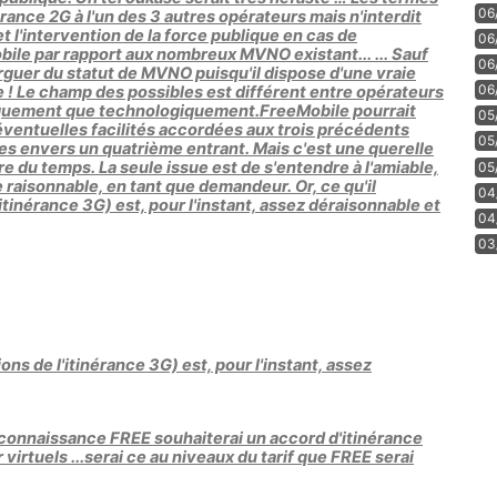
06
rance 2G à l'un des 3 autres opérateurs mais n'interdit
t l'intervention de la force publique en cas de
06
obile par rapport aux nombreux MVNO existant... ... Sauf
06
rguer du statut de MVNO puisqu'il dispose d'une vraie
06
 ! Le champ des possibles est différent entre opérateurs
idiquement que technologiquement.FreeMobile pourrait
05
s éventuelles facilités accordées aux trois précédents
05
es envers un quatrième entrant. Mais c'est une querelle
e du temps. La seule issue est de s'entendre à l'amiable,
05
 raisonnable, en tant que demandeur. Or, ce qu'il
04
itinérance 3G) est, pour l'instant, assez déraisonnable et
04
03
ons de l'itinérance 3G) est, pour l'instant, assez
a connaissance FREE souhaiterai un accord d'itinérance
virtuels ...serai ce au niveaux du tarif que FREE serai