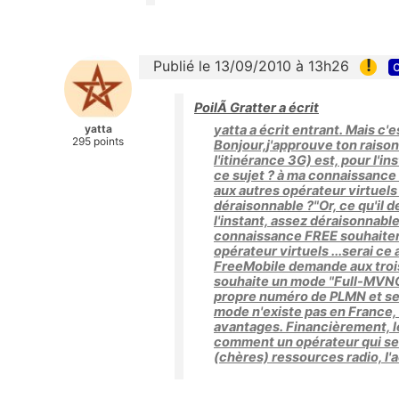
!
Publié le 13/09/2010 à 13h26
c
PoilÃ Gratter a écrit
yatta
yatta a écrit entrant. Mais c'
295 points
Bonjour,j'approuve ton raison
l'itinérance 3G) est, pour l'in
ce sujet ? à ma connaissance
aux autres opérateur virtuels 
déraisonnable ?"Or, ce qu'il 
l'instant, assez déraisonnable 
connaissance FREE souhaitera
opérateur virtuels ...serai ce
FreeMobile demande aux trois
souhaite un mode "Full-MVNO
propre numéro de PLMN et se
mode n'existe pas en France, 
avantages. Financièrement, le
comment un opérateur qui se 
(chères) ressources radio, l'a