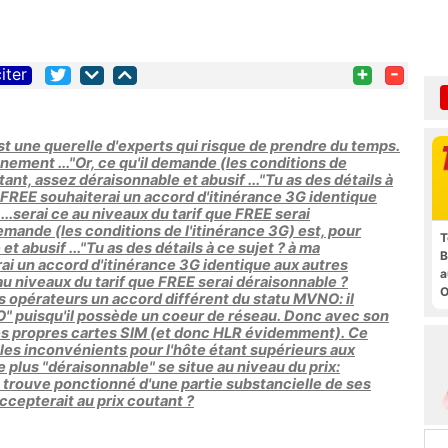
+
-
iter
est une querelle d'experts qui risque de prendre du temps.
nement ..."Or, ce qu'il demande (les conditions de
stant, assez déraisonnable et abusif ..."Tu as des détails à
 FREE souhaiterai un accord d'itinérance 3G identique
...serai ce au niveaux du tarif que FREE serai
demande (les conditions de l'itinérance 3G) est, pour
T
et abusif ..."Tu as des détails à ce sujet ? à ma
B
i un accord d'itinérance 3G identique aux autres
a
 au niveaux du tarif que FREE serai déraisonnable ?
O
 opérateurs un accord différent du statu MVNO: il
t
" puisqu'il possède un coeur de réseau. Donc avec son
s propres cartes SIM (et donc HLR évidemment). Ce
les inconvénients pour l'hôte étant supérieurs aux
 plus "déraisonnable" se situe au niveau du prix:
trouve ponctionné d'une partie substancielle de ses
ccepterait au prix coutant ?