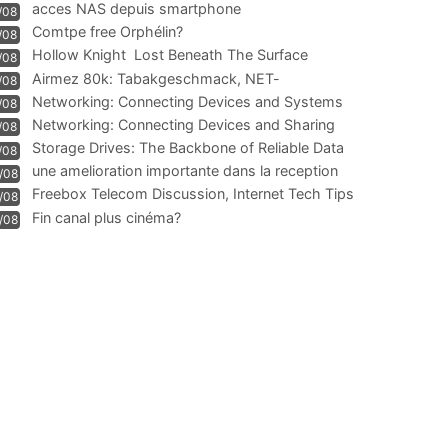
acces NAS depuis smartphone
/08
Comtpe free Orphélin?
/08
Hollow Knight  Lost Beneath The Surface
/08
Airmez 80k: Tabakgeschmack, NET-
/08
Technologie und Leistung im
Networking: Connecting Devices and Systems
/08
Networking: Connecting Devices and Sharing
/08
Information
Storage Drives: The Backbone of Reliable Data
/08
Management
une amelioration importante dans la reception
/08
WIFI
Freebox Telecom Discussion, Internet Tech Tips
/08
Communi
Fin canal plus cinéma?
/08