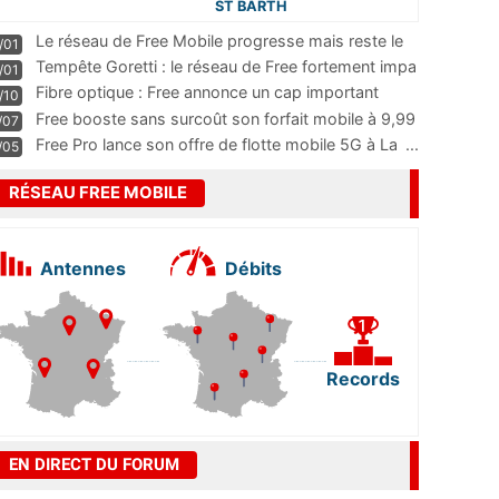
ST BARTH
Le réseau de Free Mobile progresse mais reste le
/01
m
...
Tempête Goretti : le réseau de Free fortement impa
/01
...
Fibre optique : Free annonce un cap important
/10
pass
...
Free booste sans surcoût son forfait mobile à 9,99
/07
...
Free Pro lance son offre de flotte mobile 5G à La
...
/05
RÉSEAU FREE MOBILE
Antennes
Débits
Records
EN DIRECT DU FORUM