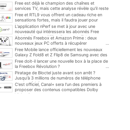
Free est déjà le champion des chaînes et
services TV, mais cette analyse révèle qu'il reste
encore au moins 141 ajouts possibles
...
Free et RTL9 vous offrent un cadeau riche en
sensations fortes, mais il faudra jouer pour
l'obtenir
...
L'application nPerf se met à jour avec une
nouveauté qui intéressera les abonnés Free
Mobile, Orange, SFR et Bouygues Telecom
...
Abonnés Freebox et Amazon Prime : deux
nouveaux jeux PC offerts à récupérer
...
Free Mobile lance officiellement les nouveaux
Galaxy Z Fold8 et Z Flip8 de Samsung avec des
promos et des cadeaux
...
Free doit-il lancer une nouvelle box à la place de
la Freebox Révolution ?
...
Piratage de Bloctel juste avant son arrêt ?
Jusqu'à 3 millions de numéros de téléphone
auraient fuité
...
C'est officiel, Canal+ sera l'un des premiers à
proposer des contenus compatibles Dolby
Vision 2
...