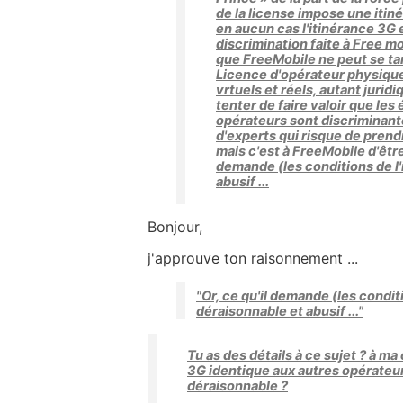
de la license impose une itiné
en aucun cas l'itinérance 3G e
discrimination faite à Free m
que FreeMobile ne peut se ta
Licence d'opérateur physique
vrtuels et réels, autant jur
tenter de faire valoir que le
opérateurs sont discriminant
d'experts qui risque de prendr
mais c'est à FreeMobile d'être
demande (les conditions de l'
abusif ...
Bonjour,
j'approuve ton raisonnement ...
"Or, ce qu'il demande (les conditi
déraisonnable et abusif ..."
Tu as des détails à ce sujet ? à m
3G identique aux autres opérateur 
déraisonnable ?