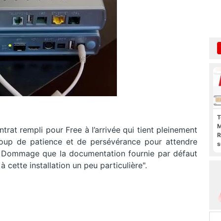
T
M
ontrat rempli pour Free à l’arrivée qui tient pleinement
R
coup de patience et de persévérance pour attendre
s
er. Dommage que la documentation fournie par défaut
l
p
 cette installation un peu particulière".
b