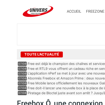
ACCUEIL
FREEZONE
TOUTE L'ACTUALITÉ
Free est déjà le champion des chaînes et services 
07/08
encore au moin...
Free et RTL9 vous offrent un cadeau riche en sens
07/08
l’obtenir
L’application nPerf se met à jour avec une nouvea
07/08
Mobile, Orange, SFR ...
Abonnés Freebox et Amazon Prime : deux nouveau
07/08
Free Mobile lance officiellement les nouveaux Ga
07/08
des promos et des cadeaux
Free doit-il lancer une nouvelle box à la place de
07/08
Piratage de Bloctel juste avant son arrêt ? Jusqu
07/08
auraient fuité
Freebox Ô, une connexion 