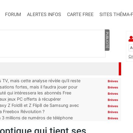
FORUM
ALERTES INFOS
CARTE FREE
SITES THÉMA-
PUBLICITÉ
Cr
TV, mais cette analyse révèle qu’il reste
Brèves
ations fortes, mais il faudra jouer pour
Brèves
uté qui intéressera les abonnés Free
Brèves
x jeux PC offerts à récupérer
Brèves
laxy Z Fold8 et Z Flip8 de Samsung avec
Brèves
 la Freebox Révolution ?
Brèves
’à 3 millions de numéros de téléphone
Brèves
optique qui tient ses