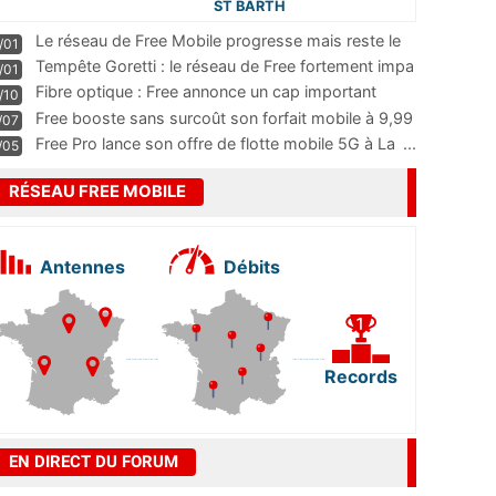
ST BARTH
Le réseau de Free Mobile progresse mais reste le
/01
m
...
Tempête Goretti : le réseau de Free fortement impa
/01
...
Fibre optique : Free annonce un cap important
/10
pass
...
Free booste sans surcoût son forfait mobile à 9,99
/07
...
Free Pro lance son offre de flotte mobile 5G à La
...
/05
RÉSEAU FREE MOBILE
Antennes
Débits
Records
EN DIRECT DU FORUM