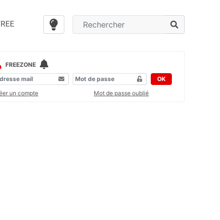
FREE
FREEZONE
OK
éer un compte
Mot de passe oublié