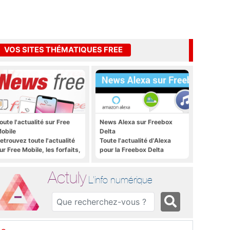
VOS SITES THÉMATIQUES FREE
oute l'actualité sur Free
News Alexa sur Freebox
obile
Delta
etrouvez toute l'actualité
Toute l'actualité d'Alexa
ur Free Mobile, les forfaits,
pour la Freebox Delta
e déploiement 4G, 5G, les
romos, les nouveautés et
Actuly
ien plus encore
L'info numérique