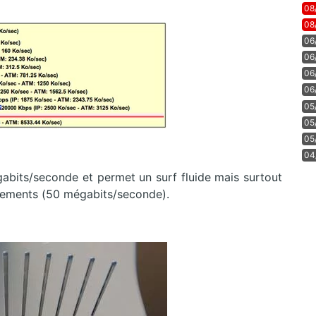
08
08
06
06
06
06
05
05
05
04
gabits/seconde et permet un surf fluide mais surtout
rgements (50 mégabits/seconde).