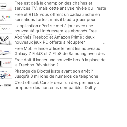
Free est déjà le champion des chaînes et
services TV, mais cette analyse révèle qu'il reste
encore au moins 141 ajouts possibles
...
Free et RTL9 vous offrent un cadeau riche en
sensations fortes, mais il faudra jouer pour
l'obtenir
...
L'application nPerf se met à jour avec une
nouveauté qui intéressera les abonnés Free
Mobile, Orange, SFR et Bouygues Telecom
...
Abonnés Freebox et Amazon Prime : deux
nouveaux jeux PC offerts à récupérer
...
Free Mobile lance officiellement les nouveaux
Galaxy Z Fold8 et Z Flip8 de Samsung avec des
promos et des cadeaux
...
Free doit-il lancer une nouvelle box à la place de
la Freebox Révolution ?
...
Piratage de Bloctel juste avant son arrêt ?
Jusqu'à 3 millions de numéros de téléphone
auraient fuité
...
C'est officiel, Canal+ sera l'un des premiers à
proposer des contenus compatibles Dolby
Vision 2
...