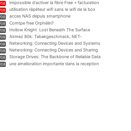
Impossible d'activer la fibre Free + facturation
/08
résiliation
utilisation répéteur wifi sans le wifi de la box
/08
acces NAS depuis smartphone
/08
Comtpe free Orphélin?
/08
Hollow Knight  Lost Beneath The Surface
/08
Airmez 80k: Tabakgeschmack, NET-
/08
Technologie und Leistung im
Networking: Connecting Devices and Systems
/08
Networking: Connecting Devices and Sharing
/08
Information
Storage Drives: The Backbone of Reliable Data
/08
Management
une amelioration importante dans la reception
/08
WIFI