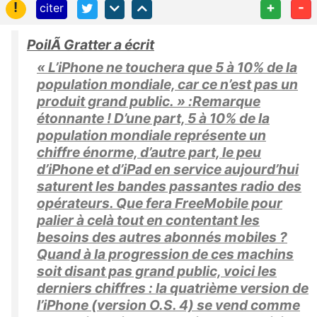
!
+
-
citer
PoilÃ Gratter a écrit
« L’iPhone ne touchera que 5 à 10% de la
population mondiale, car ce n’est pas un
produit grand public. » :Remarque
étonnante ! D’une part, 5 à 10% de la
population mondiale représente un
chiffre énorme, d’autre part, le peu
d’iPhone et d’iPad en service aujourd’hui
saturent les bandes passantes radio des
opérateurs. Que fera FreeMobile pour
palier à celà tout en contentant les
besoins des autres abonnés mobiles ?
Quand à la progression de ces machins
soit disant pas grand public, voici les
derniers chiffres : la quatrième version de
l’iPhone (version O.S. 4) se vend comme