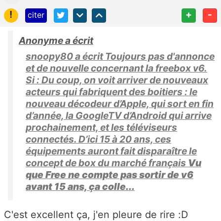
!
+
-
citer
Anonyme a écrit
snoopy80 a écrit Toujours pas d'annonce
et de nouvelle concernant la freebox v6.
Si : Du coup, on voit arriver de nouveaux
acteurs qui fabriquent des boitiers : le
nouveau décodeur d’Apple, qui sort en fin
d’année, la GoogleTV d’Android qui arrive
prochainement, et les téléviseurs
connectés. D’ici 15 à 20 ans, ces
équipements auront fait disparaître le
concept de box du marché français
Vu
que Free ne compte pas sortir de v6
avant 15 ans, ça colle...
C'est excellent ça, j'en pleure de rire :D