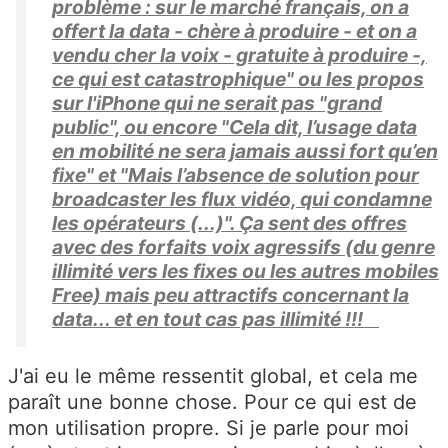
problème : sur le marché français, on a
offert la data - chère à produire - et on a
vendu cher la voix - gratuite à produire -,
ce qui est catastrophique" ou les propos
sur l'iPhone qui ne serait pas "grand
public", ou encore "Cela dit, l’usage data
en mobilité ne sera jamais aussi fort qu’en
fixe" et "Mais l’absence de solution pour
broadcaster les flux vidéo, qui condamne
les opérateurs (...)". Ça sent des offres
avec des forfaits voix agressifs (du genre
illimité vers les fixes ou les autres mobiles
Free) mais peu attractifs concernant la
data... et en tout cas pas illimité !!!
J'ai eu le même ressentit global, et cela me
paraît une bonne chose. Pour ce qui est de
mon utilisation propre. Si je parle pour moi