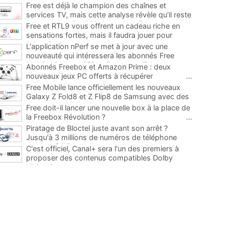
Free est déjà le champion des chaînes et
services TV, mais cette analyse révèle qu'il reste
encore au moins 141 ajouts possibles
...
Free et RTL9 vous offrent un cadeau riche en
sensations fortes, mais il faudra jouer pour
l'obtenir
...
L'application nPerf se met à jour avec une
nouveauté qui intéressera les abonnés Free
Mobile, Orange, SFR et Bouygues Telecom
...
Abonnés Freebox et Amazon Prime : deux
nouveaux jeux PC offerts à récupérer
...
Free Mobile lance officiellement les nouveaux
Galaxy Z Fold8 et Z Flip8 de Samsung avec des
promos et des cadeaux
...
Free doit-il lancer une nouvelle box à la place de
la Freebox Révolution ?
...
Piratage de Bloctel juste avant son arrêt ?
Jusqu'à 3 millions de numéros de téléphone
auraient fuité
...
C'est officiel, Canal+ sera l'un des premiers à
proposer des contenus compatibles Dolby
Vision 2
...