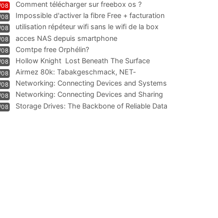
Comment télécharger sur freebox os ?
/08
Impossible d'activer la fibre Free + facturation
/08
résiliation
utilisation répéteur wifi sans le wifi de la box
/08
acces NAS depuis smartphone
/08
Comtpe free Orphélin?
/08
Hollow Knight  Lost Beneath The Surface
/08
Airmez 80k: Tabakgeschmack, NET-
/08
Technologie und Leistung im
Networking: Connecting Devices and Systems
/08
Networking: Connecting Devices and Sharing
/08
Information
Storage Drives: The Backbone of Reliable Data
/08
Management