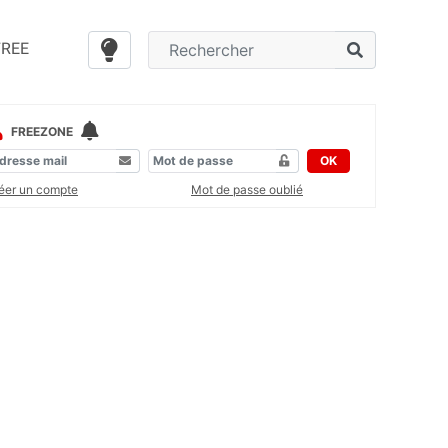
FREE
FREEZONE
OK
éer un compte
Mot de passe oublié