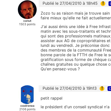
!
Publié le 27/04/2010 à 18h45
Zozo tu as raison mais je trouve sain
faire mieux qu'elle ne fait actuellemen
canut
1503 points
J'ai aussi émis une idée à Free Infra
matin avec les sous-traitants et tec
qui sont des professionnels matinaux, 
assister aux AG de copropriétaires et
lundi au vendredi. Je préconise donc 
des membres de la communauté Freenau
bonne parole de la FTTH de Free le so
gratification sous forme de chèque ca
chaînes gratuites ou quelque chose 
Qu'en pensez-vous ?
!
Publié le 27/04/2010 à 19h13
c
petit rappel
coolrenea
le président d'un conseil syndical n'
2106 points