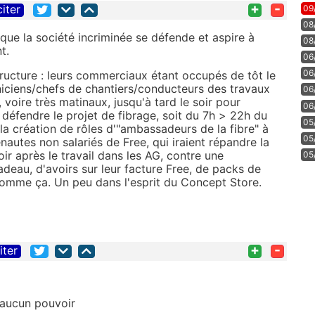
+
-
citer
09
08
 que la société incriminée se défende et aspire à
08
t.
06
06
structure : leurs commerciaux étant occupés de tôt le
hniciens/chefs de chantiers/conducteurs des travaux
06
voire très matinaux, jusqu'à tard le soir pour
06
 défendre le projet de fibrage, soit du 7h > 22h du
05
la création de rôles d'"ambassadeurs de la fibre" à
05
tes non salariés de Free, qui iraient répandre la
ir après le travail dans les AG, contre une
05
deau, d'avoirs sur leur facture Free, de packs de
comme ça. Un peu dans l'esprit du Concept Store.
+
-
iter
a aucun pouvoir