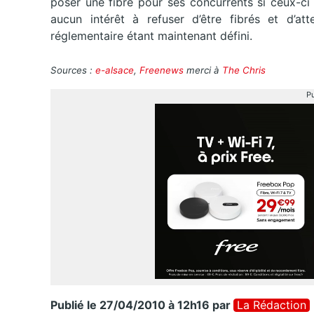
poser une fibre pour ses concurrents si ceux-ci
aucun intérêt à refuser d’être fibrés et d’at
réglementaire étant maintenant défini.
Sources :
e-alsace
,
Freenews
merci à
The Chris
Pu
Publié le 27/04/2010 à 12h16
par
La Rédaction