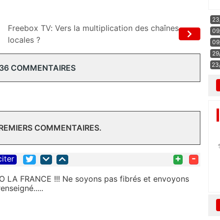
23
Freebox TV: Vers la multiplication des chaînes
09
locales ?
09
29
23
 36 COMMENTAIRES
PREMIERS COMMENTAIRES.
+
-
citer
RAVO LA FRANCE !!! Ne soyons pas fibrés et envoyons
nseigné.....