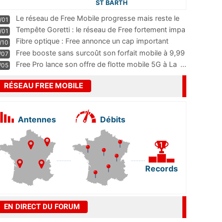
ST BARTH
Le réseau de Free Mobile progresse mais reste le
/01
m
...
Tempête Goretti : le réseau de Free fortement impa
/01
...
Fibre optique : Free annonce un cap important
/10
pass
...
Free booste sans surcoût son forfait mobile à 9,99
/07
...
Free Pro lance son offre de flotte mobile 5G à La
...
/05
RÉSEAU FREE MOBILE
Antennes
Débits
Records
EN DIRECT DU FORUM