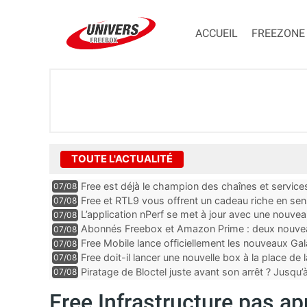
ACCUEIL
FREEZONE
TOUTE L'ACTUALITÉ
Free est déjà le champion des chaînes et services 
07/08
encore au moin...
Free et RTL9 vous offrent un cadeau riche en sens
07/08
l’obtenir
L’application nPerf se met à jour avec une nouvea
07/08
Mobile, Orange, SFR ...
Abonnés Freebox et Amazon Prime : deux nouveau
07/08
Free Mobile lance officiellement les nouveaux Ga
07/08
des promos et des cadeaux
Free doit-il lancer une nouvelle box à la place de
07/08
Piratage de Bloctel juste avant son arrêt ? Jusqu
07/08
auraient fuité
Free Infrastructure pas ap