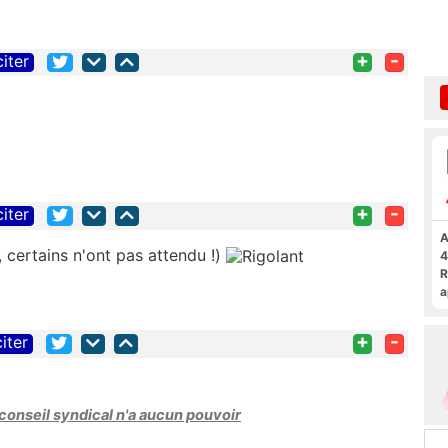
+
-
citer
+
-
citer
A
s, certains n'ont pas attendu !)
4
R
a
F
+
-
citer
 conseil syndical n'a aucun pouvoir