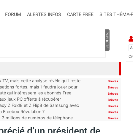
FORUM
ALERTES INFOS
CARTE FREE
SITES THÉMA-
PUBLICITÉ
Cr
TV, mais cette analyse révèle qu’il reste
Brèves
ations fortes, mais il faudra jouer pour
Brèves
uté qui intéressera les abonnés Free
Brèves
x jeux PC offerts à récupérer
Brèves
laxy Z Fold8 et Z Flip8 de Samsung avec
Brèves
 la Freebox Révolution ?
Brèves
’à 3 millions de numéros de téléphone
Brèves
précié d’un président de