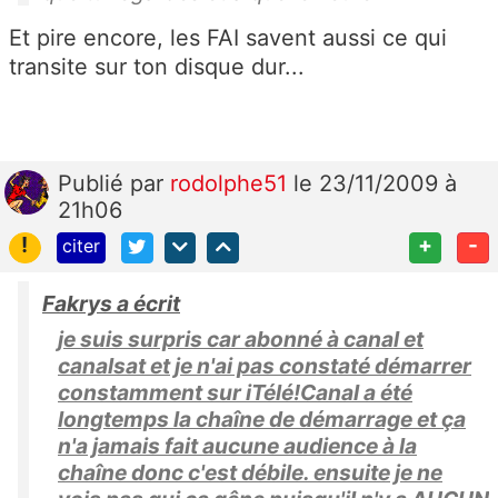
Et pire encore, les FAI savent aussi ce qui
transite sur ton disque dur...
Publié
par
rodolphe51
le 23/11/2009 à
21h06
!
+
-
citer
Fakrys a écrit
je suis surpris car abonné à canal et
canalsat et je n'ai pas constaté démarrer
constamment sur iTélé!Canal a été
longtemps la chaîne de démarrage et ça
n'a jamais fait aucune audience à la
chaîne donc c'est débile. ensuite je ne