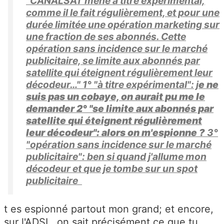
"CANALSAT mène à titre expérimental,
comme il le fait régulièrement, et pour une
durée limitée une opération marketing sur
une fraction de ses abonnés. Cette
opération sans incidence sur le marché
publicitaire, se limite aux abonnés par
satellite qui éteignent régulièrement leur
décodeur…" 1° "à titre expérimental": j
e ne
suis pas un cobaye, on aurait pu me le
demander 2° "se limite aux abonnés par
satellite qui éteignent régulièrement
leur décodeur": alors on m'espionne ?
3°
"opération sans incidence sur le marché
publicitaire": ben si quand j'allume mon
décodeur et que je tombe sur un spot
publicitaire
t es espionné partout mon grand; et encore,
sur l'ADSL, on sait précisément ce que tu