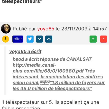
télespectateurs
"
Publié
par
yoyo65
le 23/11/2009 à 14h57
!
+
-
citer
yoyo65 a écrit
bsod a écrit réponse de CANALSAT
http://media.canal-
plus.com/file/68/0/160680.pdf Trés
intéressant, la manipulation des chiffres
selon canal: "1.8 million de foyers sur
les 48.6 million de télespectateurs"
1 téléspectateur sur 5, ils appellent ça une
faible proportion