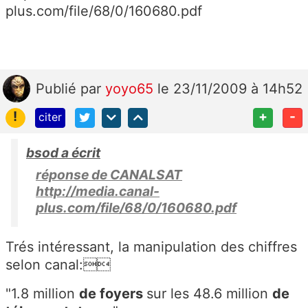
plus.com/file/68/0/160680.pdf
Publié
par
yoyo65
le 23/11/2009 à 14h52
!
+
-
citer
bsod a écrit
réponse de CANALSAT
http://media.canal-
plus.com/file/68/0/160680.pdf
Trés intéressant, la manipulation des chiffres
selon canal:
"1.8 million
de foyers
sur les 48.6 million
de