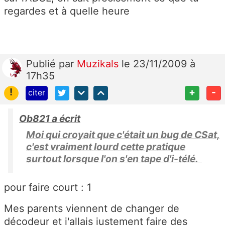
regardes et à quelle heure
Publié
par
Muzikals
le 23/11/2009 à
17h35
!
+
-
citer
Ob821 a écrit
Moi qui croyait que c'était un bug de CSat,
c'est vraiment lourd cette pratique
surtout lorsque l'on s'en tape d'i-télé.
pour faire court : 1
Mes parents viennent de changer de
décodeur et j'allais justement faire des