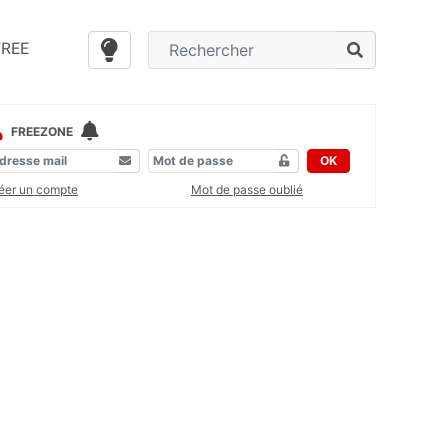
FREE
FREEZONE
OK
éer un compte
Mot de passe oublié