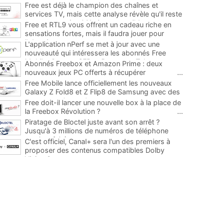
Free est déjà le champion des chaînes et
services TV, mais cette analyse révèle qu'il reste
encore au moins 141 ajouts possibles
...
Free et RTL9 vous offrent un cadeau riche en
sensations fortes, mais il faudra jouer pour
l'obtenir
...
L'application nPerf se met à jour avec une
nouveauté qui intéressera les abonnés Free
Mobile, Orange, SFR et Bouygues Telecom
...
Abonnés Freebox et Amazon Prime : deux
nouveaux jeux PC offerts à récupérer
...
Free Mobile lance officiellement les nouveaux
Galaxy Z Fold8 et Z Flip8 de Samsung avec des
promos et des cadeaux
...
Free doit-il lancer une nouvelle box à la place de
la Freebox Révolution ?
...
Piratage de Bloctel juste avant son arrêt ?
Jusqu'à 3 millions de numéros de téléphone
auraient fuité
...
C'est officiel, Canal+ sera l'un des premiers à
proposer des contenus compatibles Dolby
Vision 2
...