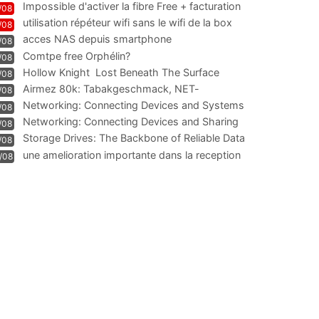
Impossible d'activer la fibre Free + facturation
/08
résiliation
utilisation répéteur wifi sans le wifi de la box
/08
acces NAS depuis smartphone
/08
Comtpe free Orphélin?
/08
Hollow Knight  Lost Beneath The Surface
/08
Airmez 80k: Tabakgeschmack, NET-
/08
Technologie und Leistung im
Networking: Connecting Devices and Systems
/08
Networking: Connecting Devices and Sharing
/08
Information
Storage Drives: The Backbone of Reliable Data
/08
Management
une amelioration importante dans la reception
/08
WIFI