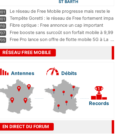
ST BARTH
Le réseau de Free Mobile progresse mais reste le
/01
m
...
Tempête Goretti : le réseau de Free fortement impa
/01
...
Fibre optique : Free annonce un cap important
/10
pass
...
Free booste sans surcoût son forfait mobile à 9,99
/07
...
Free Pro lance son offre de flotte mobile 5G à La
...
/05
RÉSEAU FREE MOBILE
Antennes
Débits
Records
EN DIRECT DU FORUM