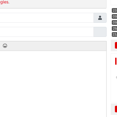
gles
.
23
09
09
29
23