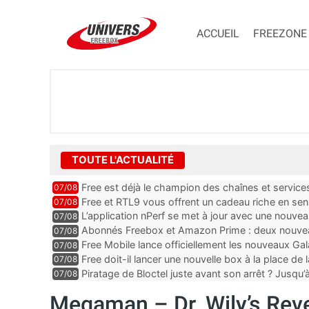
ACCUEIL
FREEZONE
TOUTE L'ACTUALITÉ
Free est déjà le champion des chaînes et services 
07/08
encore au moin...
Free et RTL9 vous offrent un cadeau riche en sens
07/08
l’obtenir
L’application nPerf se met à jour avec une nouvea
07/08
Mobile, Orange, SFR ...
Abonnés Freebox et Amazon Prime : deux nouveau
07/08
Free Mobile lance officiellement les nouveaux Ga
07/08
des promos et des cadeaux
Free doit-il lancer une nouvelle box à la place de
07/08
Piratage de Bloctel juste avant son arrêt ? Jusqu
07/08
auraient fuité
Megaman – Dr. Wily’s Rev