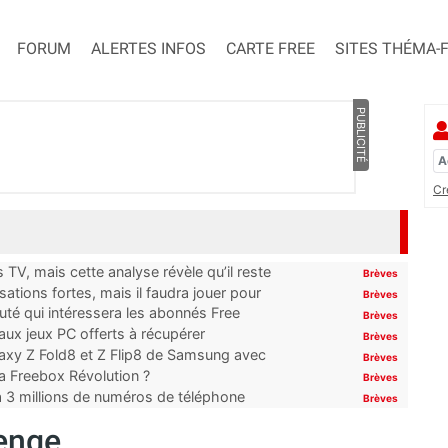
FORUM
ALERTES INFOS
CARTE FREE
SITES THÉMA-
PUBLICITÉ
Cr
TV, mais cette analyse révèle qu’il reste
Brèves
ations fortes, mais il faudra jouer pour
Brèves
uté qui intéressera les abonnés Free
Brèves
x jeux PC offerts à récupérer
Brèves
laxy Z Fold8 et Z Flip8 de Samsung avec
Brèves
 la Freebox Révolution ?
Brèves
’à 3 millions de numéros de téléphone
Brèves
enge