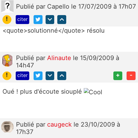
Publié
par
Capello
le 17/07/2009 à 17h07
!
citer
<quote>solutionné</quote> résolu
Publié
par
Alinaute
le 15/09/2009 à
14h47
!
+
-
citer
Oué ! plus d'écoute siouplé
Publié
par
caugeck
le 23/10/2009 à
17h37