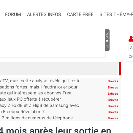
FORUM
ALERTES INFOS
CARTE FREE
SITES THÉMA-
PUBLICITÉ
Cr
TV, mais cette analyse révèle qu’il reste
Brèves
ations fortes, mais il faudra jouer pour
Brèves
uté qui intéressera les abonnés Free
Brèves
x jeux PC offerts à récupérer
Brèves
laxy Z Fold8 et Z Flip8 de Samsung avec
Brèves
 la Freebox Révolution ?
Brèves
’à 3 millions de numéros de téléphone
Brèves
 mois après leur sortie en