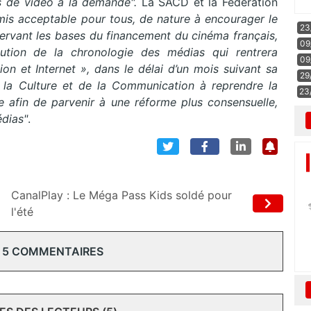
rs de vidéo à la demande".
La SACD et la Fédération
is acceptable pour tous, de nature à encourager le
23
ervant les bases du financement du cinéma français,
09
lution de la chronologie des médias qui rentrera
09
on et Internet », dans le délai d’un mois suivant sa
29
e la Culture et de la Communication à reprendre la
23
 afin de parvenir à une réforme plus consensuelle,
édias"
.
CanalPlay : Le Méga Pass Kids soldé pour
l'été
 5 COMMENTAIRES