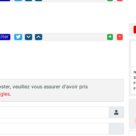
+
-
citer
N
S
F
ster, veuillez vous assurer d'avoir pris
F
gles
.
O