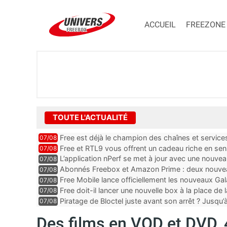
ACCUEIL
FREEZONE
TOUTE L'ACTUALITÉ
Free est déjà le champion des chaînes et services 
07/08
encore au moin...
Free et RTL9 vous offrent un cadeau riche en sens
07/08
l’obtenir
L’application nPerf se met à jour avec une nouvea
07/08
Mobile, Orange, SFR ...
Abonnés Freebox et Amazon Prime : deux nouveau
07/08
Free Mobile lance officiellement les nouveaux Ga
07/08
des promos et des cadeaux
Free doit-il lancer une nouvelle box à la place de
07/08
Piratage de Bloctel juste avant son arrêt ? Jusqu
07/08
auraient fuité
Des films en VOD et DVD, 4