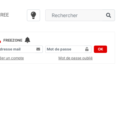
FREE
FREEZONE
OK
éer un compte
Mot de passe oublié