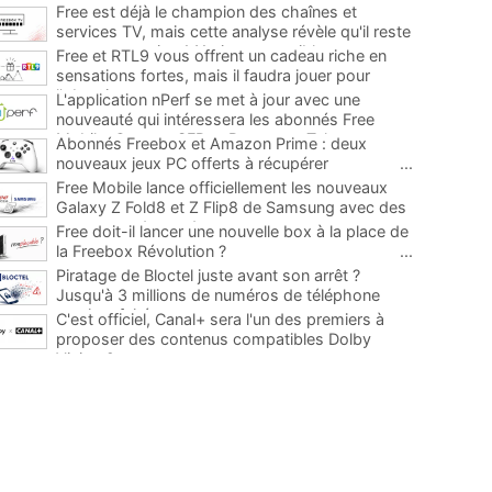
Free est déjà le champion des chaînes et
services TV, mais cette analyse révèle qu'il reste
encore au moins 141 ajouts possibles
...
Free et RTL9 vous offrent un cadeau riche en
sensations fortes, mais il faudra jouer pour
l'obtenir
...
L'application nPerf se met à jour avec une
nouveauté qui intéressera les abonnés Free
Mobile, Orange, SFR et Bouygues Telecom
...
Abonnés Freebox et Amazon Prime : deux
nouveaux jeux PC offerts à récupérer
...
Free Mobile lance officiellement les nouveaux
Galaxy Z Fold8 et Z Flip8 de Samsung avec des
promos et des cadeaux
...
Free doit-il lancer une nouvelle box à la place de
la Freebox Révolution ?
...
Piratage de Bloctel juste avant son arrêt ?
Jusqu'à 3 millions de numéros de téléphone
auraient fuité
...
C'est officiel, Canal+ sera l'un des premiers à
proposer des contenus compatibles Dolby
Vision 2
...