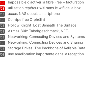
Impossible d'activer la fibre Free + facturation
/08
résiliation
utilisation répéteur wifi sans le wifi de la box
/08
acces NAS depuis smartphone
/08
Comtpe free Orphélin?
/08
Hollow Knight  Lost Beneath The Surface
/08
Airmez 80k: Tabakgeschmack, NET-
/08
Technologie und Leistung im
Networking: Connecting Devices and Systems
/08
Networking: Connecting Devices and Sharing
/08
Information
Storage Drives: The Backbone of Reliable Data
/08
Management
une amelioration importante dans la reception
/08
WIFI