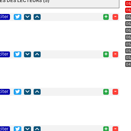
S DES LECTEURS (5)
08
08
+
-
citer
06
06
06
06
05
05
+
-
citer
05
04
+
-
citer
+
-
citer