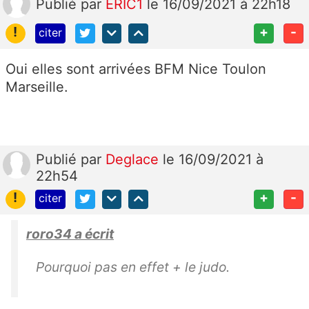
Publié
par
ERIC1
le 16/09/2021 à 22h18
!
+
-
citer
Oui elles sont arrivées BFM Nice Toulon
Marseille.
Publié
par
Deglace
le 16/09/2021 à
22h54
!
+
-
citer
roro34 a écrit
Pourquoi pas en effet + le judo.