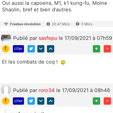
Oui aussi la capoeira, M1, k1 kung-fu, Moine
Shaolin, bref et bien d'autres.
Freebox révolution
20.47 Mb/s
3 Mb/s
Publié
par
sasfepu
le 17/09/2021 à 07h59
!
+
-
citer
Et les combats de coq !
Publié
par
roro34
le 17/09/2021 à 08h46
!
+
-
citer