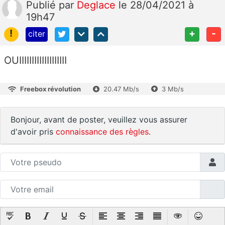
Publié
par
Deglace
le 28/04/2021 à
19h47
!
+
-
citer
OUIIIIIIIIIIIIIIIIIII
Freebox révolution
20.47 Mb/s
3 Mb/s
Bonjour, avant de poster, veuillez vous assurer
d'avoir pris
connaissance des règles
.