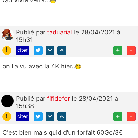
Qui vivra verra...
Publié
par
taduarial
le 28/04/2021 à
15h31
!
+
-
citer
on l'a vu avec la 4K hier..
Publié
par
fifidefer
le 28/04/2021 à
15h38
!
+
-
citer
C'est bien mais quid d'un forfait 60Go/8€