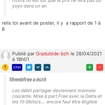
moins on est sûr que le prix ne fera pas du
yoyo dans un an
relis toi avant de poster, il y a rapport de 1 à
8
Publié
par
Gradubide-bzh
le 28/04/2021
à 18h01
!
+
-
citer
18webfree a écrit
Les débit partager deviennent monnaie
courante. Mise à part Free avec la Delta et
les 10 Gbits/s.... encore faut être éligible