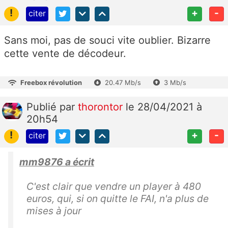
!
+
-
citer
Sans moi, pas de souci vite oublier. Bizarre
cette vente de décodeur.
Freebox révolution
20.47 Mb/s
3 Mb/s
Publié
par
thorontor
le 28/04/2021 à
20h54
!
+
-
citer
mm9876 a écrit
C'est clair que vendre un player à 480
euros, qui, si on quitte le FAI, n'a plus de
mises à jour