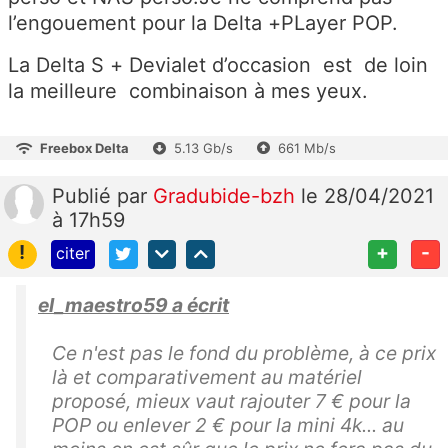
l’engouement pour la Delta +PLayer POP.
La Delta S + Devialet d’occasion est de loin
la meilleure combinaison à mes yeux.
Freebox Delta
5.13 Gb/s
661 Mb/s
Publié
par
Gradubide-bzh
le 28/04/2021
à 17h59
!
+
-
citer
el_maestro59 a écrit
Ce n'est pas le fond du problème, à ce prix
là et comparativement au matériel
proposé, mieux vaut rajouter 7 € pour la
POP ou enlever 2 € pour la mini 4k... au