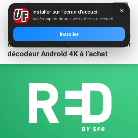
✕
Installer sur l'écran d'accueil
Accès rapide depuis votre écran d'accueil
Red by SFR propose désormais un
Installer
débit de 2 Gb/s, le WiFi 6 et un
décodeur Android 4K à l’achat